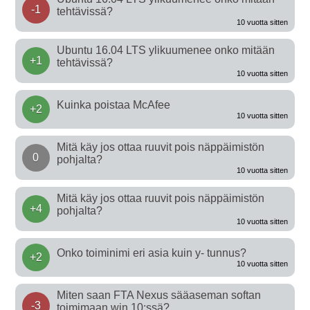
-1
tehtävissä?
10 vuotta sitten
Ubuntu 16.04 LTS ylikuumenee onko mitään
+1
tehtävissä?
10 vuotta sitten
Kuinka poistaa McAfee
+2
10 vuotta sitten
Mitä käy jos ottaa ruuvit pois näppäimistön
0
pohjalta?
10 vuotta sitten
Mitä käy jos ottaa ruuvit pois näppäimistön
+4
pohjalta?
10 vuotta sitten
Onko toiminimi eri asia kuin y- tunnus?
+2
10 vuotta sitten
Miten saan FTA Nexus sääaseman softan
-3
toimimaan win 10:ssä?