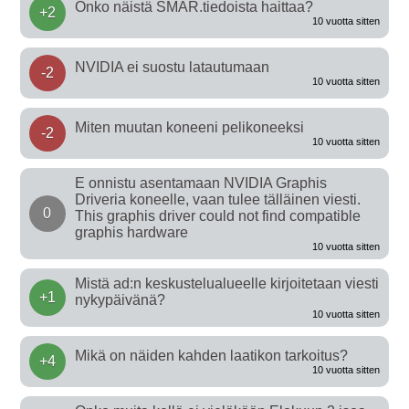
Onko näistä SMAR.tiedoista haittaa?
+2
10 vuotta sitten
NVIDIA ei suostu latautumaan
-2
10 vuotta sitten
Miten muutan koneeni pelikoneeksi
-2
10 vuotta sitten
E onnistu asentamaan NVIDIA Graphis
Driveria koneelle, vaan tulee tälläinen viesti.
0
This graphis driver could not find compatible
graphis hardware
10 vuotta sitten
Mistä ad:n keskustelualueelle kirjoitetaan viesti
+1
nykypäivänä?
10 vuotta sitten
Mikä on näiden kahden laatikon tarkoitus?
+4
10 vuotta sitten