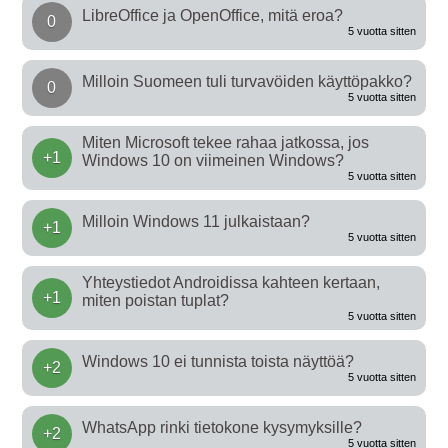
LibreOffice ja OpenOffice, mitä eroa?
0
5 vuotta sitten
Milloin Suomeen tuli turvavöiden käyttöpakko?
0
5 vuotta sitten
Miten Microsoft tekee rahaa jatkossa, jos
+1
Windows 10 on viimeinen Windows?
5 vuotta sitten
Milloin Windows 11 julkaistaan?
+1
5 vuotta sitten
Yhteystiedot Androidissa kahteen kertaan,
+1
miten poistan tuplat?
5 vuotta sitten
Windows 10 ei tunnista toista näyttöä?
+2
5 vuotta sitten
WhatsApp rinki tietokone kysymyksille?
+2
5 vuotta sitten