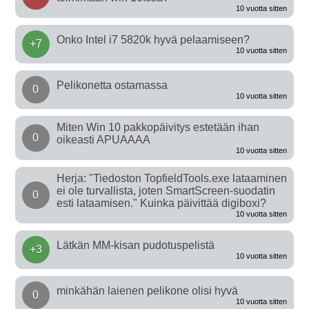
10 vuotta sitten
Onko Intel i7 5820k hyvä pelaamiseen?
+7
10 vuotta sitten
Pelikonetta ostamassa
0
10 vuotta sitten
Miten Win 10 pakkopäivitys estetään ihan
0
oikeasti APUAAAA
10 vuotta sitten
Herja: "Tiedoston TopfieldTools.exe lataaminen
ei ole turvallista, joten SmartScreen-suodatin
0
esti lataamisen." Kuinka päivittää digiboxi?
10 vuotta sitten
Lätkän MM-kisan pudotuspelistä
+3
10 vuotta sitten
minkähän laienen pelikone olisi hyvä
0
10 vuotta sitten