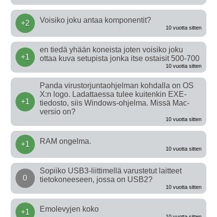
Voisiko joku antaa komponentit?
+2
10 vuotta sitten
en tiedä yhään koneista joten voisiko joku
+1
ottaa kuva setupista jonka itse ostaisit 500-700
10 vuotta sitten
Panda virustorjuntaohjelman kohdalla on OS
X:n logo. Ladattaessa tulee kuitenkin EXE-
+1
tiedosto, siis Windows-ohjelma. Missä Mac-
versio on?
10 vuotta sitten
RAM ongelma.
+1
10 vuotta sitten
Sopiiko USB3-liittimellä varustetut laitteet
0
tietokoneeseen, jossa on USB2?
10 vuotta sitten
Emolevyjen koko
+1
10 vuotta sitten