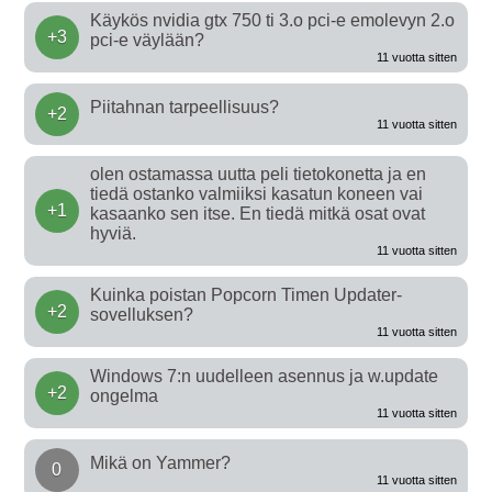
Käykös nvidia gtx 750 ti 3.o pci-e emolevyn 2.o
+3
pci-e väylään?
11 vuotta sitten
Piitahnan tarpeellisuus?
+2
11 vuotta sitten
olen ostamassa uutta peli tietokonetta ja en
tiedä ostanko valmiiksi kasatun koneen vai
+1
kasaanko sen itse. En tiedä mitkä osat ovat
hyviä.
11 vuotta sitten
Kuinka poistan Popcorn Timen Updater-
+2
sovelluksen?
11 vuotta sitten
Windows 7:n uudelleen asennus ja w.update
+2
ongelma
11 vuotta sitten
Mikä on Yammer?
0
11 vuotta sitten