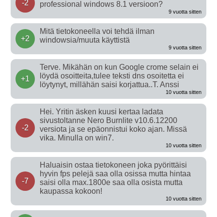
-2
professional windows 8.1 versioon?
9 vuotta sitten
Mitä tietokoneella voi tehdä ilman
+2
windowsia/muuta käyttistä
9 vuotta sitten
Terve. Mikähän on kun Google crome selain ei
löydä osoitteita,tulee teksti dns osoitetta ei
+1
löytynyt, millähän saisi korjattua..T. Anssi
10 vuotta sitten
Hei. Yritin äsken kuusi kertaa ladata
sivustoltanne Nero Burnlite v10.6.12200
-2
versiota ja se epäonnistui koko ajan. Missä
vika. Minulla on win7.
10 vuotta sitten
Haluaisin ostaa tietokoneen joka pyörittäisi
hyvin fps pelejä saa olla osissa mutta hintaa
-7
saisi olla max.1800e saa olla osista mutta
kaupassa kokoon!
10 vuotta sitten