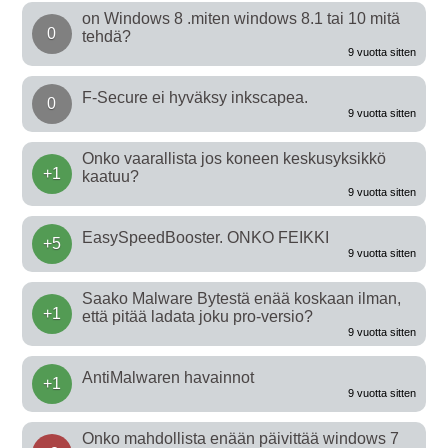
on Windows 8 .miten windows 8.1 tai 10 mitä
0
tehdä?
9 vuotta sitten
F-Secure ei hyväksy inkscapea.
0
9 vuotta sitten
Onko vaarallista jos koneen keskusyksikkö
+1
kaatuu?
9 vuotta sitten
EasySpeedBooster. ONKO FEIKKI
+5
9 vuotta sitten
Saako Malware Bytestä enää koskaan ilman,
+1
että pitää ladata joku pro-versio?
9 vuotta sitten
AntiMalwaren havainnot
+1
9 vuotta sitten
Onko mahdollista enään päivittää windows 7