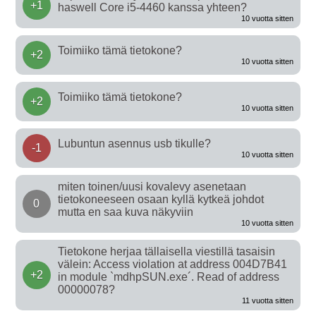
+1
haswell Core i5-4460 kanssa yhteen?
10 vuotta sitten
Toimiiko tämä tietokone?
+2
10 vuotta sitten
Toimiiko tämä tietokone?
+2
10 vuotta sitten
Lubuntun asennus usb tikulle?
-1
10 vuotta sitten
miten toinen/uusi kovalevy asenetaan
tietokoneeseen osaan kyllä kytkeä johdot
0
mutta en saa kuva näkyviin
10 vuotta sitten
Tietokone herjaa tällaisella viestillä tasaisin
välein: Access violation at address 004D7B41
+2
in module `mdhpSUN.exe´. Read of address
00000078?
11 vuotta sitten