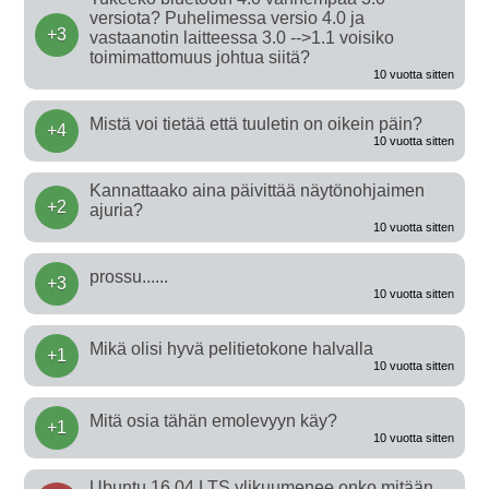
versiota? Puhelimessa versio 4.0 ja
+3
vastaanotin laitteessa 3.0 -->1.1 voisiko
toimimattomuus johtua siitä?
10 vuotta sitten
Mistä voi tietää että tuuletin on oikein päin?
+4
10 vuotta sitten
Kannattaako aina päivittää näytönohjaimen
+2
ajuria?
10 vuotta sitten
prossu......
+3
10 vuotta sitten
Mikä olisi hyvä pelitietokone halvalla
+1
10 vuotta sitten
Mitä osia tähän emolevyyn käy?
+1
10 vuotta sitten
Ubuntu 16.04 LTS ylikuumenee onko mitään