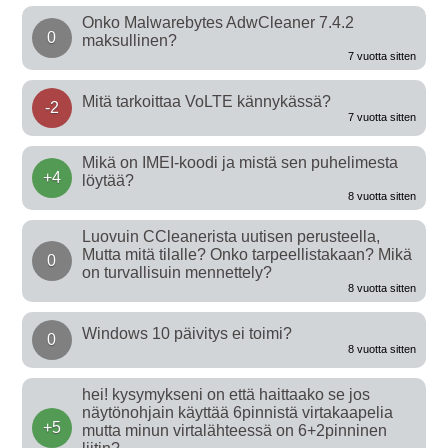
Onko Malwarebytes AdwCleaner 7.4.2
0
maksullinen?
7 vuotta sitten
Mitä tarkoittaa VoLTE kännykässä?
-2
7 vuotta sitten
Mikä on IMEI-koodi ja mistä sen puhelimesta
+4
löytää?
8 vuotta sitten
Luovuin CCleanerista uutisen perusteella,
Mutta mitä tilalle? Onko tarpeellistakaan? Mikä
0
on turvallisuin mennettely?
8 vuotta sitten
Windows 10 päivitys ei toimi?
0
8 vuotta sitten
hei! kysymykseni on että haittaako se jos
näytönohjain käyttää 6pinnistä virtakaapelia
+5
mutta minun virtalähteessä on 6+2pinninen