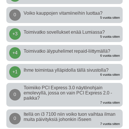
Voiko kauppojen vitamiineihin luottaa?
0
5 vuotta sitten
Toimivatko sovellukset enää Lumiassa?
+3
5 vuotta sitten
Toimivatko älypuhelimet repaid-liittymällä?
+4
6 vuotta sitten
Ihme toimintaa ylläpidolla tällä sivustolla?
+1
6 vuotta sitten
Toimiiko PCI Express 3.0 näytönohjain
emolevyllä, jossa on vain PCI Express 2.0 -
0
paikka?
7 vuotta sitten
Itellä on i3 7100 niin voiko tuon vaihtaa ilman
0
muita päivityksiä johonkin i5seen
7 vuotta sitten