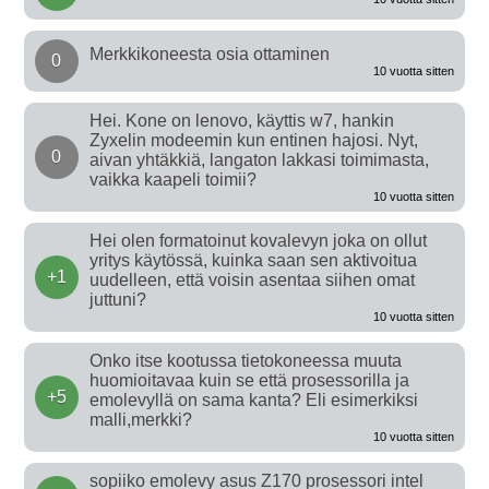
Merkkikoneesta osia ottaminen
0
10 vuotta sitten
Hei. Kone on lenovo, käyttis w7, hankin
Zyxelin modeemin kun entinen hajosi. Nyt,
0
aivan yhtäkkiä, langaton lakkasi toimimasta,
vaikka kaapeli toimii?
10 vuotta sitten
Hei olen formatoinut kovalevyn joka on ollut
yritys käytössä, kuinka saan sen aktivoitua
+1
uudelleen, että voisin asentaa siihen omat
juttuni?
10 vuotta sitten
Onko itse kootussa tietokoneessa muuta
huomioitavaa kuin se että prosessorilla ja
+5
emolevyllä on sama kanta? Eli esimerkiksi
malli,merkki?
10 vuotta sitten
sopiiko emolevy asus Z170 prosessori intel