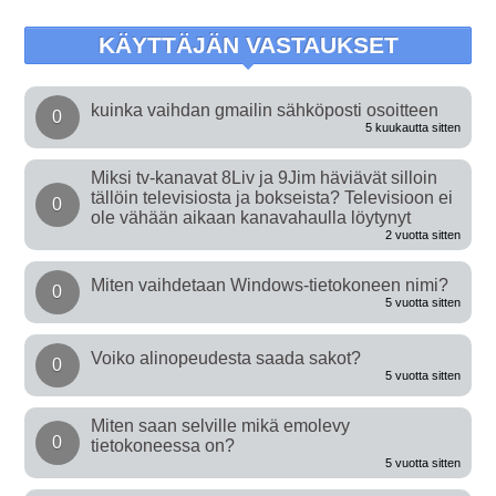
KÄYTTÄJÄN VASTAUKSET
kuinka vaihdan gmailin sähköposti osoitteen
0
5 kuukautta sitten
Miksi tv-kanavat 8Liv ja 9Jim häviävät silloin
tällöin televisiosta ja bokseista? Televisioon ei
0
ole vähään aikaan kanavahaulla löytynyt
2 vuotta sitten
Miten vaihdetaan Windows-tietokoneen nimi?
0
5 vuotta sitten
Voiko alinopeudesta saada sakot?
0
5 vuotta sitten
Miten saan selville mikä emolevy
0
tietokoneessa on?
5 vuotta sitten