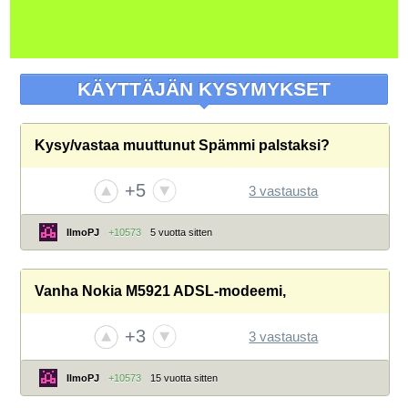
KÄYTTÄJÄN KYSYMYKSET
Kysy/vastaa muuttunut Spämmi palstaksi?
+5
3 vastausta
IlmoPJ
+10573
5 vuotta sitten
Vanha Nokia M5921 ADSL-modeemi,
+3
3 vastausta
IlmoPJ
+10573
15 vuotta sitten