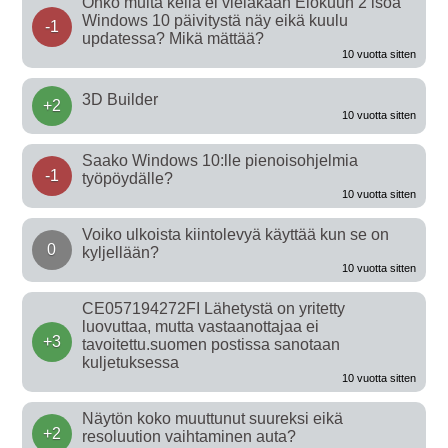
Onko muita kellä ei vieläkään Elokuun 2 isoa
Windows 10 päivitystä näy eikä kuulu
-1
updatessa? Mikä mättää?
10 vuotta sitten
3D Builder
+2
10 vuotta sitten
Saako Windows 10:lle pienoisohjelmia
-1
työpöydälle?
10 vuotta sitten
Voiko ulkoista kiintolevyä käyttää kun se on
0
kyljellään?
10 vuotta sitten
CE057194272FI Lähetystä on yritetty
luovuttaa, mutta vastaanottajaa ei
+3
tavoitettu.suomen postissa sanotaan
kuljetuksessa
10 vuotta sitten
Näytön koko muuttunut suureksi eikä
+2
resoluution vaihtaminen auta?