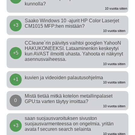
kunnolla?
10 vuotta sitten
Saako Windows 10 -ajurit HP Color Laserjet
+3
CM1015 MFP:hen mistään?
10 vuotta sitten
CCleane´rin päivitys vaihtoi googlen YahooN
HAKUKONEEKSI. Lataaminenkin keskeytyi
+5
kun AVAST ilmoitti uhasta. Yahoota ei näkynyt
asennusvaiheessa.
10 vuotta sitten
kuvien ja videoiden palautusohjelma
+1
10 vuotta sitten
Mistä tietää mitkä kotelon metallinpalaset
0
GPU:ta varten täytyy irroittaa?
10 vuotta sitten
saan suojausvaroituksen sivuston
suojausvarmenteessa on ongelmia. yritän
+3
avata f securen search selainta
10 vuotta sitten