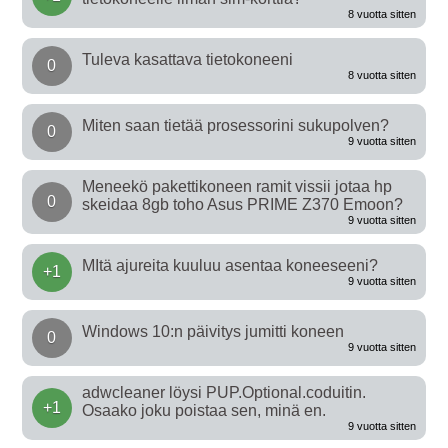
8 vuotta sitten
Tuleva kasattava tietokoneeni
0
8 vuotta sitten
Miten saan tietää prosessorini sukupolven?
0
9 vuotta sitten
Meneekö pakettikoneen ramit vissii jotaa hp
0
skeidaa 8gb toho Asus PRIME Z370 Emoon?
9 vuotta sitten
MItä ajureita kuuluu asentaa koneeseeni?
+1
9 vuotta sitten
Windows 10:n päivitys jumitti koneen
0
9 vuotta sitten
adwcleaner löysi PUP.Optional.coduitin.
+1
Osaako joku poistaa sen, minä en.
9 vuotta sitten