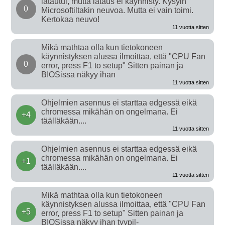
latautui, mutta lataus ei käynnisty. Kysyin
0
Microsoftiltakin neuvoa. Mutta ei vain toimi.
Kertokaa neuvo!
11 vuotta sitten
Mikä mathtaa olla kun tietokoneen
käynnistyksen alussa ilmoittaa, että "CPU Fan
0
error, press F1 to setup" Sitten painan ja
BIOSissa näkyy ihan
11 vuotta sitten
Ohjelmien asennus ei starttaa edgessä eikä
chromessa mikähän on ongelmana. Ei
+4
täälläkään....
11 vuotta sitten
Ohjelmien asennus ei starttaa edgessä eikä
chromessa mikähän on ongelmana. Ei
+1
täälläkään....
11 vuotta sitten
Mikä mathtaa olla kun tietokoneen
käynnistyksen alussa ilmoittaa, että "CPU Fan
+5
error, press F1 to setup" Sitten painan ja
BIOSissa näkyy ihan tyypil-