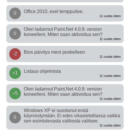
Office 2010, exel temppuilee.
0
11 vuotta sitten
Olen ladannut Paint.Net 4.0.9. version
0
koneelleni. Miten saan aktivoitua sen?
11 vuotta sitten
Bios päivitys meni poskelleen
-2
11 vuotta sitten
Listaus ohjelmista
+1
11 vuotta sitten
Olen ladannut Paint.Net 4.0.9. version
+5
koneelleni. Miten saan aktivoitua sen?
11 vuotta sitten
Windows XP ei suostunut enää
käynnistymään. Ei edes vikasietotilassa vaikka
0
sen esiintulevasta valikosta valitsee.
11 vuotta sitten