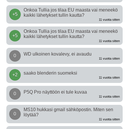
Onkoa Tullia jos tilaa EU maasta vai meneekö
+5
kaikki lähetykset tullin kautta?
11 vuotta sitten
Onkoa Tullia jos tilaa EU maasta vai meneekö
+5
kaikki lähetykset tullin kautta?
11 vuotta sitten
WD ulkoinen kovalevy, ei avaudu
0
11 vuotta sitten
saako blenderin suomeksi
+2
11 vuotta sitten
P5Q Pro näyttöön ei tule kuvaa
0
11 vuotta sitten
MS10 hukkasi gmail sähköpostin. Miten sen
0
löytää?
11 vuotta sitten