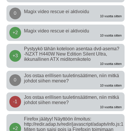
Magix video rescue ei aktivoidu
0
10 vuotta sitten
Magix video rescue ei aktivoidu
+2
10 vuotta sitten
Pystyykö tähän koteloon asentaa dvd-asema?
-NZXT H440W New Edition Silent Ultra,
+3
ikkunallinen ATX miditornikotelo
10 vuotta sitten
Jos ostaa erillisen tuuletinsäätimen, niin mitkä
0
johdot siihen menee?
10 vuotta sitten
Jos ostaa erillisen tuuletinsäätimen, niin mitkä
-1
johdot siihen menee?
10 vuotta sitten
Firefox jäätyy! Näyttöön ilmoitus:
http://redir.adap.tv/redir/javascript/adaptvInfo.js:1
+2
Miten tuon saisi pois ja Firefoxin toimimaan