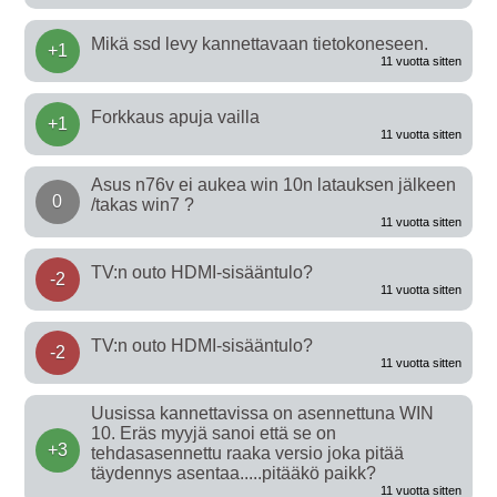
Mikä ssd levy kannettavaan tietokoneseen.
+1
11 vuotta sitten
Forkkaus apuja vailla
+1
11 vuotta sitten
Asus n76v ei aukea win 10n latauksen jälkeen
0
/takas win7 ?
11 vuotta sitten
TV:n outo HDMI-sisääntulo?
-2
11 vuotta sitten
TV:n outo HDMI-sisääntulo?
-2
11 vuotta sitten
Uusissa kannettavissa on asennettuna WIN
10. Eräs myyjä sanoi että se on
+3
tehdasasennettu raaka versio joka pitää
täydennys asentaa.....pitääkö paikk?
11 vuotta sitten