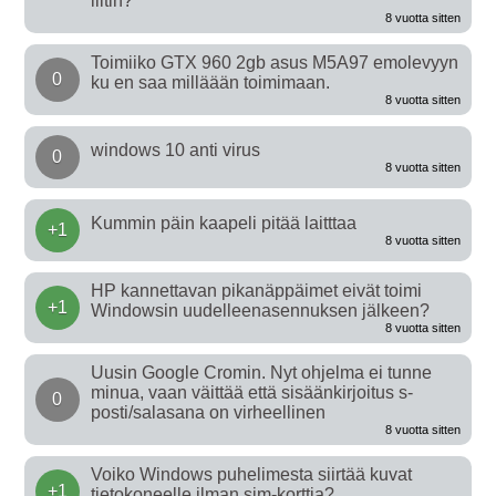
liitin?
8 vuotta sitten
Toimiiko GTX 960 2gb asus M5A97 emolevyyn
0
ku en saa milläään toimimaan.
8 vuotta sitten
windows 10 anti virus
0
8 vuotta sitten
Kummin päin kaapeli pitää laitttaa
+1
8 vuotta sitten
HP kannettavan pikanäppäimet eivät toimi
+1
Windowsin uudelleenasennuksen jälkeen?
8 vuotta sitten
Uusin Google Cromin. Nyt ohjelma ei tunne
minua, vaan väittää että sisäänkirjoitus s-
0
posti/salasana on virheellinen
8 vuotta sitten
Voiko Windows puhelimesta siirtää kuvat
+1
tietokoneelle ilman sim-korttia?