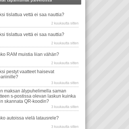
at tapahtumat palvelussa
MINEN
WS XP
WINDOWS-ONGELMAT
PANKKI
PANKKIKORTTI
ksi tislattua vettä ei saa nauttia?
VIDEO PLAYER
TAVAT TIETOKONEET
PUHELIN
EMOLEVYT
STEARIINI
2 kuukautta sitten
PROSESSORIT
WINDOWS VISTA
ksi tislattua vettä ei saa nauttia?
EVYT
NÄYTÖT
WINDOWS 10
2 kuukautta sitten
MA
TIETOKONEEN OSTO
WLAN
ko RAM muistia liian vähän?
AJURIT
VIRUSTORJUNTA
2 kuukautta sitten
SONGELMAT
AFTERDAWN
YOUTUBE
ksi pestyt vaatteet haisevat
VIDEON TOISTO
SAMSUNG
ariinille?
I
INTERNET EXPLORER
3 kuukautta sitten
n maksan älypuhelimella saman
itteen s-postissa olevan laskun kuinka
in skannata QR-koodin?
3 kuukautta sitten
ko autoissa vielä latausrele?
3 kuukautta sitten