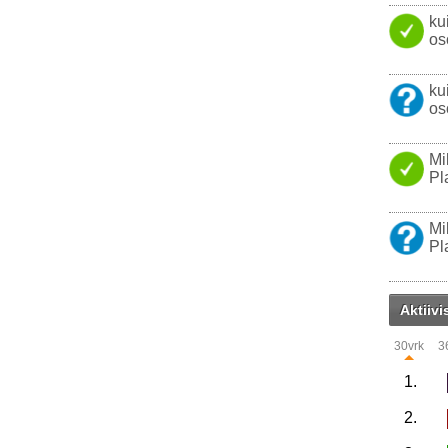
ku
os
ku
os
Mi
Pl
Mi
Pl
Aktiivi
30vrk
3
1.
2.