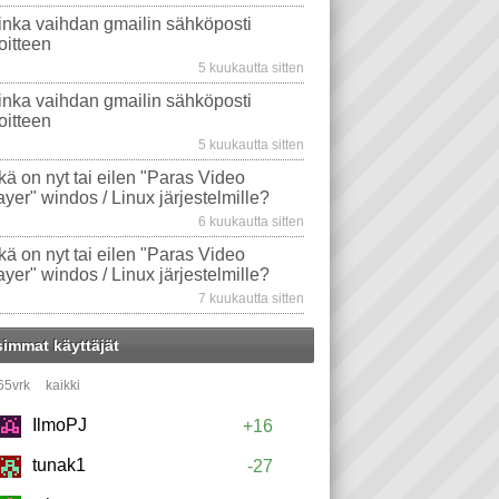
inka vaihdan gmailin sähköposti
oitteen
5 kuukautta sitten
inka vaihdan gmailin sähköposti
oitteen
5 kuukautta sitten
kä on nyt tai eilen "Paras Video
ayer" windos / Linux järjestelmille?
6 kuukautta sitten
kä on nyt tai eilen "Paras Video
ayer" windos / Linux järjestelmille?
7 kuukautta sitten
simmat käyttäjät
65vrk
kaikki
IlmoPJ
+16
tunak1
-27