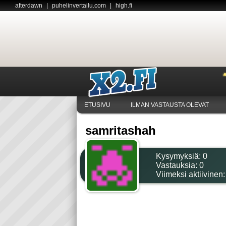
afterdawn
|
puhelinvertailu.com
|
high.fi
ETUSIVU
ILMAN VASTAUSTA OLEVAT
samritashah
Kysymyksiä:
0
Vastauksia:
0
Viimeksi aktiivinen: