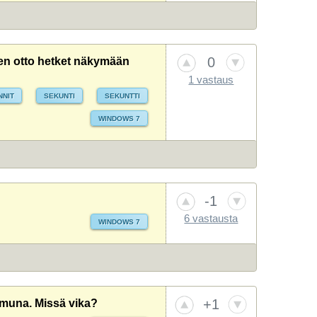
0
en otto hetket näkymään
1 vastaus
NNIT
SEKUNTI
SEKUNTTI
WINDOWS 7
-1
6 vastausta
WINDOWS 7
+1
amuna. Missä vika?