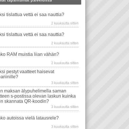
at tapahtumat palvelussa
X
PANKKIKORTTI
WINDOWS-ONGELMAT
ksi tislattua vettä ei saa nauttia?
VIDEO PLAYER
TAVAT TIETOKONEET
PUHELIN
EMOLEVYT
STEARIINI
2 kuukautta sitten
TU VESI
PROSESSORIT
VAATE
WINDOWS VISTA
ksi tislattua vettä ei saa nauttia?
EVYT
NÄYTÖT
WINDOWS 10
2 kuukautta sitten
MA
TIETOKONEEN OSTO
USB
ko RAM muistia liian vähän?
AJURIT
VIRUSTORJUNTA
2 kuukautta sitten
SONGELMAT
AFTERDAWN
YOUTUBE
ksi pestyt vaatteet haisevat
VIDEON TOISTO
SAMSUNG
ariinille?
I
INTERNET EXPLORER
3 kuukautta sitten
n maksan älypuhelimella saman
itteen s-postissa olevan laskun kuinka
in skannata QR-koodin?
3 kuukautta sitten
ko autoissa vielä latausrele?
3 kuukautta sitten