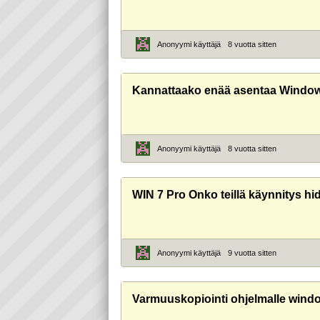
Anonyymi käyttäjä
8 vuotta sitten
Kannattaako enää asentaa Windows
Anonyymi käyttäjä
8 vuotta sitten
WIN 7 Pro Onko teillä käynnitys h
Anonyymi käyttäjä
9 vuotta sitten
Varmuuskopiointi ohjelmalle wind