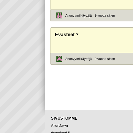
Anonyymi käyttäjä
9 vuotta sitten
Evästeet ?
Anonyymi käyttäjä
9 vuotta sitten
SIVUSTOMME
AfterDawn