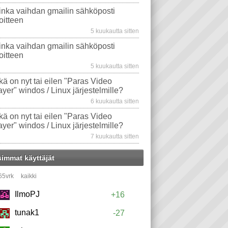
inka vaihdan gmailin sähköposti
oitteen
5 kuukautta sitten
inka vaihdan gmailin sähköposti
oitteen
5 kuukautta sitten
kä on nyt tai eilen "Paras Video
ayer" windos / Linux järjestelmille?
6 kuukautta sitten
kä on nyt tai eilen "Paras Video
ayer" windos / Linux järjestelmille?
7 kuukautta sitten
simmat käyttäjät
65vrk
kaikki
IlmoPJ
+16
tunak1
-27