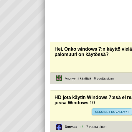
Hei. Onko windows 7:n käyttö vielä 
palomuuri on käytössä?
Anonyymi käyttäjä
6 vuotta sitten
HD jota käytin Windows 7:ssä ei r
jossa Windows 10
ULKOISET KOVALEVYT
Derwatt
+8
7 vuotta sitten