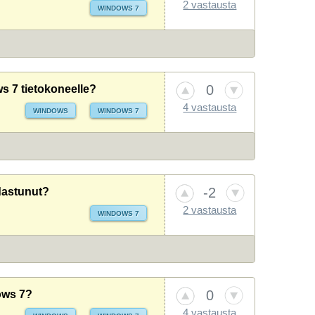
2 vastausta
WINDOWS 7
0
 7 tietokoneelle?
4 vastausta
WINDOWS
WINDOWS 7
-2
idastunut?
2 vastausta
WINDOWS 7
0
ows 7?
4 vastausta