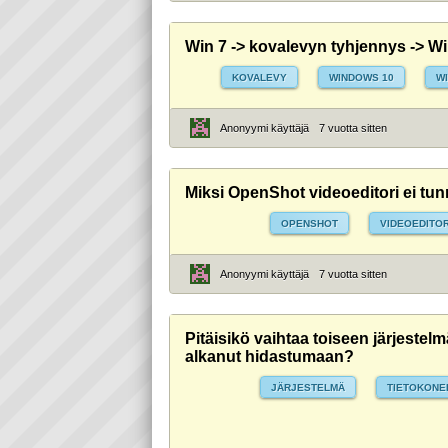
Win 7 -> kovalevyn tyhjennys -> Wi
KOVALEVY
WINDOWS 10
W
Anonyymi käyttäjä
7 vuotta sitten
Miksi OpenShot videoeditori ei tun
OPENSHOT
VIDEOEDITOR
Anonyymi käyttäjä
7 vuotta sitten
Pitäisikö vaihtaa toiseen järjest
alkanut hidastumaan?
JÄRJESTELMÄ
TIETOKONE