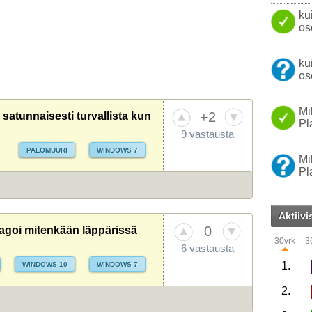
ku
os
ku
os
Mi
+2
satunnaisesti turvallista kun
Pl
9 vastausta
PALOMUURI
WINDOWS 7
Mi
Pl
Aktiivi
0
eagoi mitenkään läppärissä
30vrk
3
6 vastausta
1.
WINDOWS 10
WINDOWS 7
2.