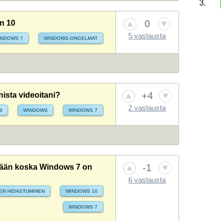
3.
1.
1.
0
n 10
5 vastausta
2.
2.
INDOWS 7
WINDOWS-ONGELMAT
3.
3.
4.
4.
5.
5.
+4
nista videoitani?
2 vastausta
I
WINDOWS
WINDOWS 7
-1
elmään koska Windows 7 on
6 vastausta
EN HIDASTUMINEN
WINDOWS 10
WINDOWS 7