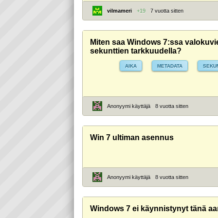
vilmameri
+19
7 vuotta sitten
Miten saa Windows 7:ssa valokuvi
sekunttien tarkkuudella?
AIKA
METADATA
SEKU
Anonyymi käyttäjä
8 vuotta sitten
Win 7 ultiman asennus
Anonyymi käyttäjä
8 vuotta sitten
Windows 7 ei käynnistynyt tänä a