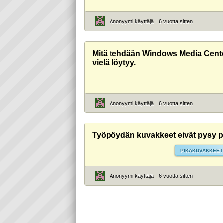
Anonyymi käyttäjä
6 vuotta sitten
Mitä tehdään Windows Media Cent
vielä löytyy.
Anonyymi käyttäjä
6 vuotta sitten
Työpöydän kuvakkeet eivät pysy 
PIKAKUVAKKEET
Anonyymi käyttäjä
6 vuotta sitten