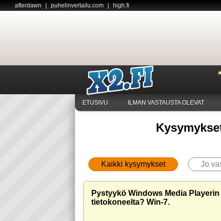
afterdawn
|
puhelinvertailu.com
|
high.fi
ETUSIVU
ILMAN VASTAUSTA OLEVAT
Kysymykset
Kaikki kysymykset
Jo va
Pystyykö Windows Media Playeri
tietokoneelta? Win-7.