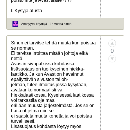
poisto riitä ja Avast tilalle????
t. Kysyjä alusta
Anonyymi käyttäjä
14 vuotta sitten
Sinun ei tarvitse tehdä muuta kun poistaa
se norman.
0
Ei tarvitse irroittaa mitään johtoja eikä
nettiä.
Avastin sivupalkissa kohdassa
lisäsuojaus on tuo kyseinen hiekka-
laatikko. Ja kun Avast on havainnut
epäilyttävän sivuston tai oh-
jelman, tulee ilmoitus jossa kysytään,
avataanko normaalisti vai
hiekkalaatikossa. Kyseisessä laatikossa
voi tarkastlla ojelmaa
erillään muusta järjestelmästä. Jos se on
haita ohjelma niin se
ei saastuta muuta konetta ja voi poistaa
turvallisesti.
Lisäsuojaus kohdasta löytyy myös