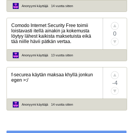
Anonyymi käyttäjä
14 vuotta sitten
Comodo Internet Security Free toimii
loistavasti itellä ainakin ja kokemusta
0
löytyy lähest kaikista maksetuista eikä
tää niille hävii pätkän vertaa.
Anonyymi käyttäjä
13 vuotta sitten
f-securea käytän maksaa khyllä jonkun
egen >:/
-4
Anonyymi käyttäjä
14 vuotta sitten