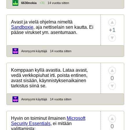
6630nokia
+31
14 vuotta sitten
Avast ja vielä ohjelma nimeltä
Sandboxie
, aja nettiselain sen kautta. Ei
+1
pääse virukset ym. asentumaan.
Anonyymi käyttäjä
14 vuotta sitten
Komppaan kyllä avastia. Lataa avast,
vedä verkkopiuhat irti. poista entinen,
0
avast sisään, käynnistyksenaikainen
tarkistus siinä se.
Anonyymi käyttäjä
14 vuotta sitten
Hyvin on toiminut ilmainen
Microsoft
Security Essentials
, ei mitään
0
valittamista: