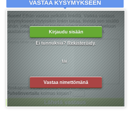
VASTAA KYSYMYKSEEN
Huom!
Ethän vastaa pelkällä linkillä. Vaikka vastaus
kysymykseen löytyisikin linkin takaa, tiivistä sen sisältö
tähän, jotta lukijan ei tarvitse siirtyä toiseen palveluun
saadakseen tarkan vastauksen kysymykseensä.
Kirjaudu sisään
Ei tunnuksia?
Rekisteröidy
.
tai
Vastaa nimettömänä
Roskapostin estämiseksi, mikä on sanan
Puhelinvertailu
kolmas kirjain?