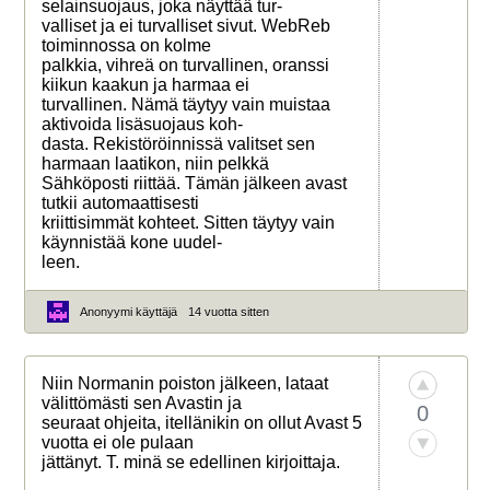
selainsuojaus, joka näyttää tur-
valliset ja ei turvalliset sivut. WebReb
toiminnossa on kolme
palkkia, vihreä on turvallinen, oranssi
kiikun kaakun ja harmaa ei
turvallinen. Nämä täytyy vain muistaa
aktivoida lisäsuojaus koh-
dasta. Rekistöröinnissä valitset sen
harmaan laatikon, niin pelkkä
Sähköposti riittää. Tämän jälkeen avast
tutkii automaattisesti
kriittisimmät kohteet. Sitten täytyy vain
käynnistää kone uudel-
leen.
Anonyymi käyttäjä
14 vuotta sitten
Niin Normanin poiston jälkeen, lataat
välittömästi sen Avastin ja
0
seuraat ohjeita, itellänikin on ollut Avast 5
vuotta ei ole pulaan
jättänyt. T. minä se edellinen kirjoittaja.