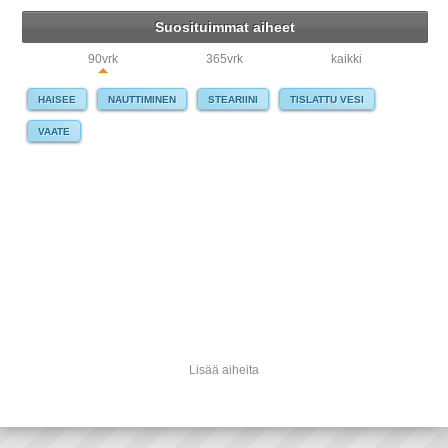
Suosituimmat aiheet
90vrk
365vrk
kaikki
HAISEE
NAUTTIMINEN
STEARIINI
TISLATTU VESI
VAATE
Lisää aiheita