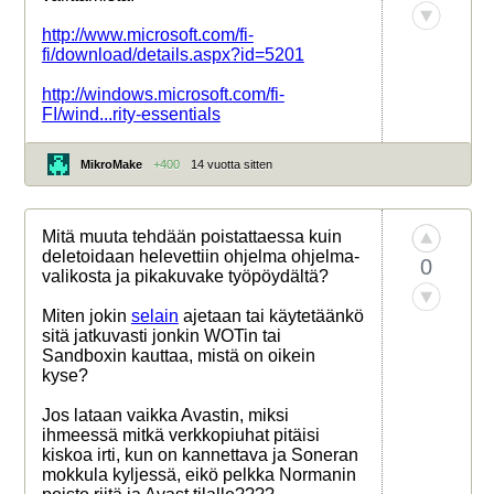
http://www.microsoft.com/fi-
fi/download/details.aspx?id=5201
http://windows.microsoft.com/fi-
FI/wind...rity-essentials
MikroMake
+400
14 vuotta sitten
Mitä muuta tehdään poistattaessa kuin
deletoidaan helevettiin ohjelma ohjelma-
0
valikosta ja pikakuvake työpöydältä?
Miten jokin
selain
ajetaan tai käytetäänkö
sitä jatkuvasti jonkin WOTin tai
Sandboxin kauttaa, mistä on oikein
kyse?
Jos lataan vaikka Avastin, miksi
ihmeessä mitkä verkkopiuhat pitäisi
kiskoa irti, kun on kannettava ja Soneran
mokkula kyljessä, eikö pelkka Normanin