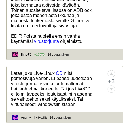
joka kannattaa aktivoida käyttöön.
Toinen suositeltava lisäosa on ADBlock,
joka estää monenlasta ikkunaa ja
mainosta tunkemasta sivulle. Siihen voi
lisätä omia ei toivottuja sivustoja.
EDIT: Poista huolella ensin vanha
käyttämäsi
virustorjunta
ohjelmisto.
IlmoPJ
+10573
14 vuotta sitten
Lataa joku Live-Linux
CD
niitä
pornosivuja varten. Ei pääse uudetkaan
+3
virustorjunnalle vielä tuntemattomat
haittaohjelmat koneelle. Tai jos LiveCD
ei toimi tarpeeksi joutuisasti niin asenna
se vaihtoehtoiseksi käyttikseksi. Tai
virtuaalisesti windowsiin sisään.
Anonyymi käyttäjä
14 vuotta sitten