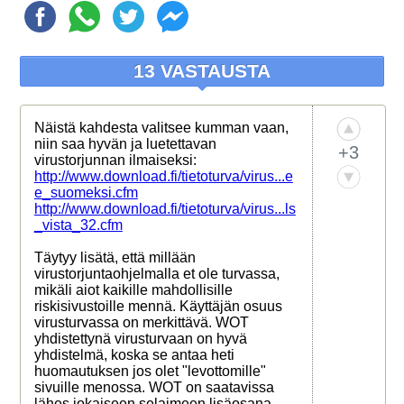
13 VASTAUSTA
Näistä kahdesta valitsee kumman vaan,
niin saa hyvän ja luetettavan
+3
virustorjunnan ilmaiseksi:
http://www.download.fi/tietoturva/virus...e
e_suomeksi.cfm
http://www.download.fi/tietoturva/virus...ls
_vista_32.cfm
Täytyy lisätä, että millään
virustorjuntaohjelmalla et ole turvassa,
mikäli aiot kaikille mahdollisille
riskisivustoille mennä. Käyttäjän osuus
virusturvassa on merkittävä. WOT
yhdistettynä virusturvaan on hyvä
yhdistelmä, koska se antaa heti
huomautuksen jos olet "levottomille"
sivuille menossa. WOT on saatavissa
lähes jokaiseen selaimeen lisäosana,