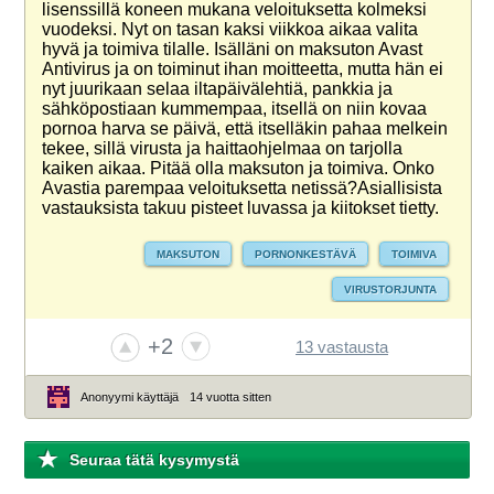
lisenssillä koneen mukana veloituksetta kolmeksi
vuodeksi. Nyt on tasan kaksi viikkoa aikaa valita
hyvä ja toimiva tilalle. Isälläni on maksuton Avast
Antivirus ja on toiminut ihan moitteetta, mutta hän ei
nyt juurikaan selaa iltapäivälehtiä, pankkia ja
sähköpostiaan kummempaa, itsellä on niin kovaa
pornoa harva se päivä, että itselläkin pahaa melkein
tekee, sillä virusta ja haittaohjelmaa on tarjolla
kaiken aikaa. Pitää olla maksuton ja toimiva. Onko
Avastia parempaa veloituksetta netissä?Asiallisista
vastauksista takuu pisteet luvassa ja kiitokset tietty.
MAKSUTON
PORNONKESTÄVÄ
TOIMIVA
VIRUSTORJUNTA
+2
13 vastausta
Anonyymi käyttäjä
14 vuotta sitten
Seuraa tätä kysymystä