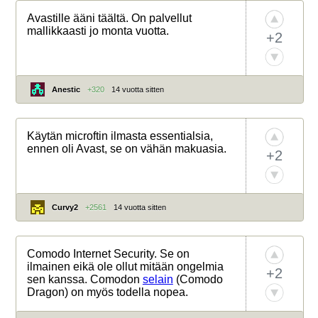
Avastille ääni täältä. On palvellut
mallikkaasti jo monta vuotta.
+2
Anestic
+320
14 vuotta sitten
Käytän microftin ilmasta essentialsia,
ennen oli Avast, se on vähän makuasia.
+2
Curvy2
+2561
14 vuotta sitten
Comodo Internet Security. Se on
ilmainen eikä ole ollut mitään ongelmia
+2
sen kanssa. Comodon
selain
(Comodo
Dragon) on myös todella nopea.