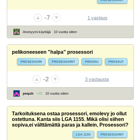
PROSESSORIT
-7
1 vastaus
Anonyymi käyttäjä
10 vuotta sitten
pelikoneeseen "halpa" prosessori
PROSESSORI
PROSESSORIT
PROSSU
PROSSUT
-2
3 vastausta
pequh
+20
10 vuotta sitten
Tarkoituksena ostaa prosessori, emolevy jo ollut
ostettuna. Kanta siis LGA 1155. Mikä olisi siihen
sopiva,ei välttämättä paras ja kallein, Prosessori?
LGA 1155
PROSESSORIT