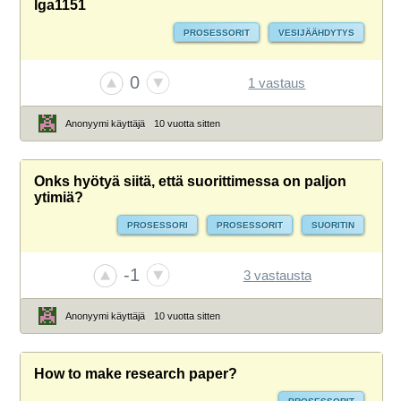
lga1151
PROSESSORIT
VESIJÄÄHDYTYS
0
1 vastaus
Anonyymi käyttäjä
10 vuotta sitten
Onks hyötyä siitä, että suorittimessa on paljon
ytimiä?
PROSESSORI
PROSESSORIT
SUORITIN
-1
3 vastausta
Anonyymi käyttäjä
10 vuotta sitten
How to make research paper?