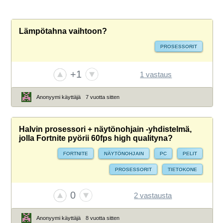
Lämpötahna vaihtoon?
PROSESSORIT
+1
1 vastaus
Anonyymi käyttäjä
7 vuotta sitten
Halvin prosessori + näytönohjain -yhdistelmä,
jolla Fortnite pyörii 60fps high qualityna?
FORTNITE
NÄYTÖNOHJAIN
PC
PELIT
PROSESSORIT
TIETOKONE
0
2 vastausta
Anonyymi käyttäjä
8 vuotta sitten