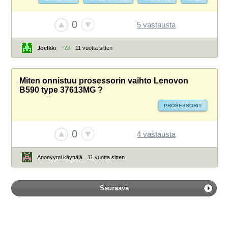
INTEL I7-6700K
PROSESSORIT
SKYLAKE
0
5 vastausta
TIETOKONEEN OSTO
Joelkki
+28
11 vuotta sitten
Miten onnistuu prosessorin vaihto Lenovon
B590 type 37613MG ?
PROSESSORIT
0
4 vastausta
Anonyymi käyttäjä
11 vuotta sitten
Seuraava