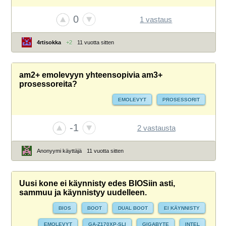
0
1 vastaus
4rtisokka
+2
11 vuotta sitten
am2+ emolevyyn yhteensopivia am3+
prosessoreita?
EMOLEVYT
PROSESSORIT
-1
2 vastausta
Anonyymi käyttäjä
11 vuotta sitten
Uusi kone ei käynnisty edes BIOSiin asti,
sammuu ja käynnistyy uudelleen.
BIOS
BOOT
DUAL BOOT
EI KÄYNNISTY
EMOLEVYT
GA-Z170XP-SLI
GIGABYTE
INTEL