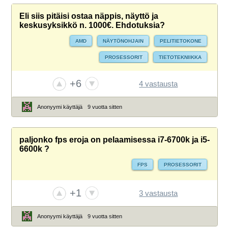
Eli siis pitäisi ostaa näppis, näyttö ja
keskusyksikkö n. 1000€. Ehdotuksia?
AMD
NÄYTÖNOHJAIN
PELITIETOKONE
PROSESSORIT
TIETOTEKNIIKKA
+6
4 vastausta
Anonyymi käyttäjä
9 vuotta sitten
paljonko fps eroja on pelaamisessa i7-6700k ja i5-
6600k ?
FPS
PROSESSORIT
+1
3 vastausta
Anonyymi käyttäjä
9 vuotta sitten