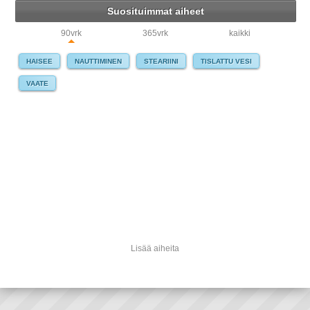
Suosituimmat aiheet
90vrk
365vrk
kaikki
HAISEE
NAUTTIMINEN
STEARIINI
TISLATTU VESI
VAATE
Lisää aiheita