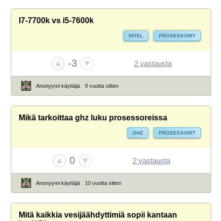
I7-7700k vs i5-7600k
INTEL
PROSESSORIT
-3
2 vastausta
Anonyymi käyttäjä
9 vuotta sitten
Mikä tarkoittaa ghz luku prosessoreissa
GHZ
PROSESSORIT
0
2 vastausta
Anonyymi käyttäjä
10 vuotta sitten
Mitä kaikkia vesijäähdyttimiä sopii kantaan