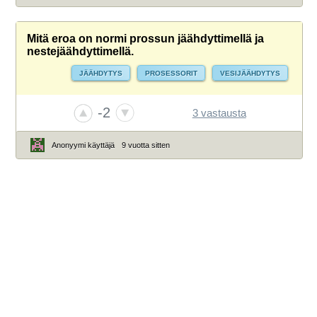
Mitä eroa on normi prossun jäähdyttimellä ja
nestejäähdyttimellä.
JÄÄHDYTYS
PROSESSORIT
VESIJÄÄHDYTYS
-2
3 vastausta
Anonyymi käyttäjä
9 vuotta sitten