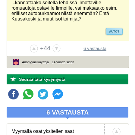
...kannattaako soitella lehdissä ilmottaville
romuautoja ostaville firmoille, vai maksaako esim.
erilliset autopurkaamot niistä enemmän? Entä
Kuusakoski ja muut isot toimijat?
AUTOT
+44
6 vastausta
Anonyymi käyttäjä
14 vuotta sitten
Seuraa tätä kysymystä
6 VASTAUSTA
Myymällä osat yksitellen saat