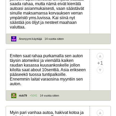
saada rahaa, mutta nämä eivät kierrätä
autoasi asianmukaisesti, vaan säästävät
sinulle maksamansa korvauksen verran
ympäristö yms.luvissa. Kai siinä nyt
säästää jos öljyt ja nesteet maahaan
valuttaa.
Anonyymi käyttäjä
14 vuotta sitten
Eniten saat rahaa purkamalla sen auton
täysin atomeiksi ja viemällä kaiken
+1
raudan kasassa kuusankoskelle jollon
kilolta saat about 10senttiä. Asia erikseen
pääseekö tuossa tuntipalkoille.
Ennemmin laitat varaosina myyntiin sen
auton.
rick79
+5041
14 vuotta sitten
Myin pari vanhaa autoa, hakivat kotoa ja