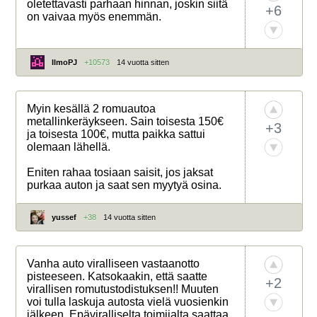
oletettavasti parhaan hinnan, joskin siitä
+6
on vaivaa myös enemmän.
IlmoPJ
+10573
14 vuotta sitten
Myin kesällä 2 romuautoa
metallinkeräykseen. Sain toisesta 150€
+3
ja toisesta 100€, mutta paikka sattui
olemaan lähellä.
Eniten rahaa tosiaan saisit, jos jaksat
purkaa auton ja saat sen myytyä osina.
yussef
+38
14 vuotta sitten
Vanha auto viralliseen vastaanotto
pisteeseen. Katsokaakin, että saatte
+2
virallisen romutustodistuksen!! Muuten
voi tulla laskuja autosta vielä vuosienkin
jälkeen. Epäviralliselta toimijalta saattaa