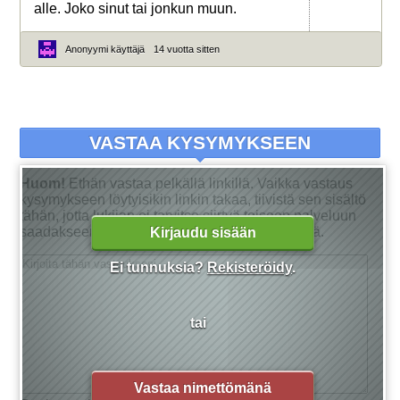
alle. Joko sinut tai jonkun muun.
Anonyymi käyttäjä
14 vuotta sitten
VASTAA KYSYMYKSEEN
Huom!
Ethän vastaa pelkällä linkillä. Vaikka vastaus
kysymykseen löytyisikin linkin takaa, tiivistä sen sisältö
tähän, jotta lukijan ei tarvitse siirtyä toiseen palveluun
saadakseen tarkan vastauksen kysymykseensä.
Kirjaudu sisään
Ei tunnuksia?
Rekisteröidy
.
tai
Vastaa nimettömänä