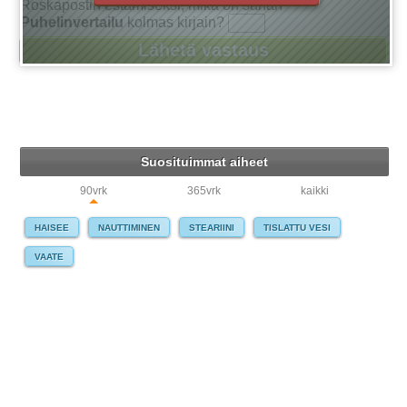
Roskapostin estämiseksi, mikä on sanan
Puhelinvertailu
kolmas kirjain?
Suosituimmat aiheet
90vrk
365vrk
kaikki
HAISEE
NAUTTIMINEN
STEARIINI
TISLATTU VESI
VAATE