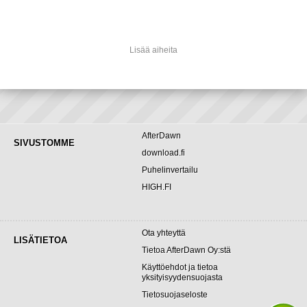
Lisää aiheita
AfterDawn
SIVUSTOMME
download.fi
Puhelinvertailu
HIGH.FI
Ota yhteyttä
LISÄTIETOA
Tietoa AfterDawn Oy:stä
Käyttöehdot ja tietoa
yksityisyydensuojasta
Tietosuojaseloste