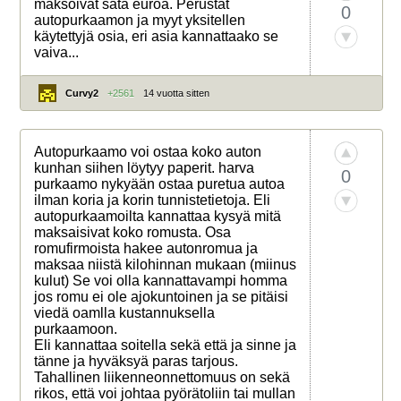
maksoivat sata euroa. Perustat
0
autopurkaamon ja myyt yksitellen
käytettyjä osia, eri asia kannattaako se
vaiva...
Curvy2
+2561
14 vuotta sitten
Autopurkaamo voi ostaa koko auton
kunhan siihen löytyy paperit. harva
0
purkaamo nykyään ostaa puretua autoa
ilman koria ja korin tunnistetietoja. Eli
autopurkaamoilta kannattaa kysyä mitä
maksaisivat koko romusta. Osa
romufirmoista hakee autonromua ja
maksaa niistä kilohinnan mukaan (miinus
kulut) Se voi olla kannattavampi homma
jos romu ei ole ajokuntoinen ja se pitäisi
viedä oamlla kustannuksella
purkaamoon.
Eli kannattaa soitella sekä että ja sinne ja
tänne ja hyväksyä paras tarjous.
Tahallinen liikenneonnettomuus on sekä
rikos, että voi johtaa pyörätoliin tai mullan