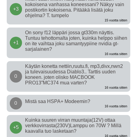
kokoisena vanhassa koneessani? Näkyy vain
+3
postikortin kokoisena. Pitääkä lisätä joku
ohjelma? T. tumpelo
15 vuotta sitten
On sony f12 läppäri jossa gt330m näyttis.
Tuntuu tehottomalta joten, kuinka helppo siihen
+1
on ite vaihtaa joku samantyypiine nvidia gt-
sarjalainen?
16 vuotta sitten
Käytän konetta nettiin,ruutu.fi, mp3,divx,nwn2
ja tulevaisuudessa Diablo3.. Tarttis uuden
0
koneen. joten olisko MACBOOK
PRO13”MC374 mua varten?
16 vuotta sitten
Mistä saa HSPA+ Modeemin?
0
16 vuotta sitten
Kuinka suuren virran muuntaja(12V) ottaa
verkkovirrasta(230V)Lamppu on 70W ? Millä
+5
kaavalla tuo lasketaan?
16 vuotta sitten