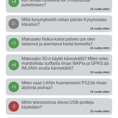
kun siirtää musiikkia MP3-muodossa
+4
puhelimeen?
16 vuotta sitten
Millä kysymyksellä voitan päivän Kysy/vastaa
0
kilpailun?
16 vuotta sitten
Maksaako Nokia-kartat palvelu jos olen
+2
ladannut ja asentanut kartat koneelta?
16 vuotta sitten
Maksaako 3G:n käyttö kännykällä? Mites onko
mahdollista surffailla ilman WAPia ja GPRS:ää
+6
WLANin avulla kännykällä?
16 vuotta sitten
Miten saan LANin huoneeseeni PS2:lle ilman
+1
älytöntä piuhaa?
16 vuotta sitten
Mihin televisioissa olevia USB-portteja
-2
käytetään?
16 vuotta sitten