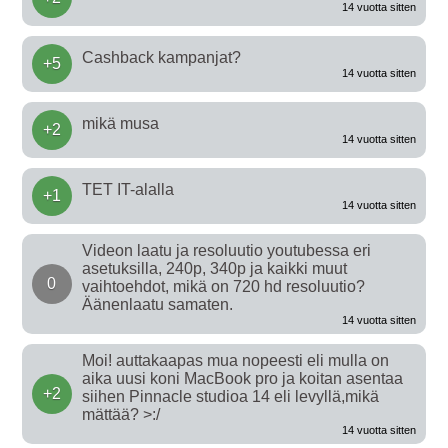
14 vuotta sitten
Cashback kampanjat?
+5
14 vuotta sitten
mikä musa
+2
14 vuotta sitten
TET IT-alalla
+1
14 vuotta sitten
Videon laatu ja resoluutio youtubessa eri
asetuksilla, 240p, 340p ja kaikki muut
0
vaihtoehdot, mikä on 720 hd resoluutio?
Äänenlaatu samaten.
14 vuotta sitten
Moi! auttakaapas mua nopeesti eli mulla on
aika uusi koni MacBook pro ja koitan asentaa
+2
siihen Pinnacle studioa 14 eli levyllä,mikä
mättää? >:/
14 vuotta sitten