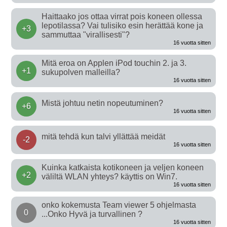
Haittaako jos ottaa virrat pois koneen ollessa
lepotilassa? Vai tulisiko esin herättää kone ja
+3
sammuttaa "virallisesti"?
16 vuotta sitten
Mitä eroa on Applen iPod touchin 2. ja 3.
+1
sukupolven malleilla?
16 vuotta sitten
Mistä johtuu netin nopeutuminen?
+6
16 vuotta sitten
mitä tehdä kun talvi yllättää meidät
-2
16 vuotta sitten
Kuinka katkaista kotikoneen ja veljen koneen
+2
väliltä WLAN yhteys? käyttis on Win7.
16 vuotta sitten
onko kokemusta Team viewer 5 ohjelmasta
0
...Onko Hyvä ja turvallinen ?
16 vuotta sitten