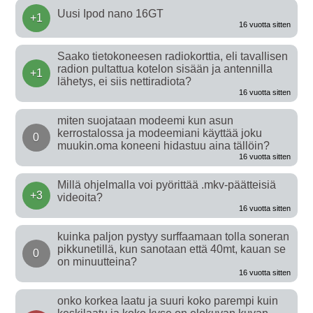
Uusi Ipod nano 16GT
+1
16 vuotta sitten
Saako tietokoneesen radiokorttia, eli tavallisen
radion pultattua kotelon sisään ja antennilla
+1
lähetys, ei siis nettiradiota?
16 vuotta sitten
miten suojataan modeemi kun asun
kerrostalossa ja modeemiani käyttää joku
0
muukin.oma koneeni hidastuu aina tällöin?
16 vuotta sitten
Millä ohjelmalla voi pyörittää .mkv-päätteisiä
+3
videoita?
16 vuotta sitten
kuinka paljon pystyy surffaamaan tolla soneran
pikkunetillä, kun sanotaan että 40mt, kauan se
0
on minuutteina?
16 vuotta sitten
onko korkea laatu ja suuri koko parempi kuin