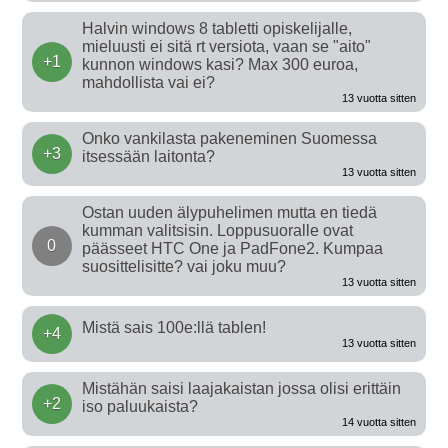
Halvin windows 8 tabletti opiskelijalle,
mieluusti ei sitä rt versiota, vaan se "aito"
+1
kunnon windows kasi? Max 300 euroa,
mahdollista vai ei?
13 vuotta sitten
Onko vankilasta pakeneminen Suomessa
+3
itsessään laitonta?
13 vuotta sitten
Ostan uuden älypuhelimen mutta en tiedä
kumman valitsisin. Loppusuoralle ovat
0
päässeet HTC One ja PadFone2. Kumpaa
suosittelisitte? vai joku muu?
13 vuotta sitten
Mistä sais 100e:llä tablen!
+4
13 vuotta sitten
Mistähän saisi laajakaistan jossa olisi erittäin
+2
iso paluukaista?
14 vuotta sitten