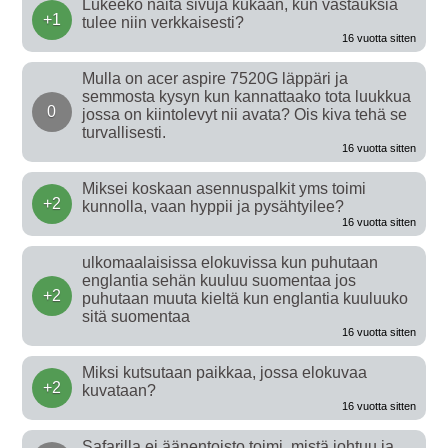
Lukeeko näitä sivuja kukaan, kun vastauksia
+1
tulee niin verkkaisesti?
16 vuotta sitten
Mulla on acer aspire 7520G läppäri ja
semmosta kysyn kun kannattaako tota luukkua
0
jossa on kiintolevyt nii avata? Ois kiva tehä se
turvallisesti.
16 vuotta sitten
Miksei koskaan asennuspalkit yms toimi
+2
kunnolla, vaan hyppii ja pysähtyilee?
16 vuotta sitten
ulkomaalaisissa elokuvissa kun puhutaan
englantia sehän kuuluu suomentaa jos
+2
puhutaan muuta kieltä kun englantia kuuluuko
sitä suomentaa
16 vuotta sitten
Miksi kutsutaan paikkaa, jossa elokuvaa
+2
kuvataan?
16 vuotta sitten
Safarilla ei äänentoisto toimi, mistä johtuu ja