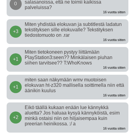
salasanoissa, että ne toimii kaikissa
0
palveluissa?
16 vuotta sitten
Miten yhdistää elokuvan ja subtitlestä ladatun
tekstityksen sille elokuvalle? Tekstityksen
+3
tiedostomuoto on .rar
16 vuotta sitten
Miten tietokoneen pystyy liittämään
PlayStation3:seen?? Minkälaisen piuhan
+1
siihen tarvitsee?? T:WhoKnows
16 vuotta sitten
miten saan näkymään wmv muotoisen
elokuvan ht-z320 mallisella soittimella niin että
+1
äänikin kuulus
16 vuotta sitten
Eikö täällä kukaan enään lue kännykkä
aluetta? Jos haluaa kysyä kännyköistä, esim
+2
minkä ostaisi niin on hiljaisempaa kuin
preerian heinikossa. :/ a
16 vuotta sitten