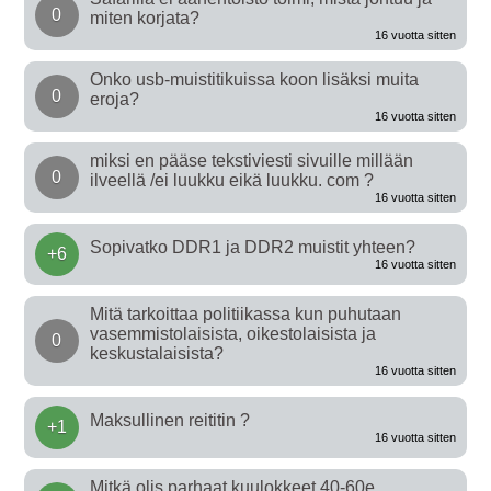
0
miten korjata?
16 vuotta sitten
Onko usb-muistitikuissa koon lisäksi muita
0
eroja?
16 vuotta sitten
miksi en pääse tekstiviesti sivuille millään
0
ilveellä /ei luukku eikä luukku. com ?
16 vuotta sitten
Sopivatko DDR1 ja DDR2 muistit yhteen?
+6
16 vuotta sitten
Mitä tarkoittaa politiikassa kun puhutaan
vasemmistolaisista, oikestolaisista ja
0
keskustalaisista?
16 vuotta sitten
Maksullinen reititin ?
+1
16 vuotta sitten
Mitkä olis parhaat kuulokkeet 40-60e