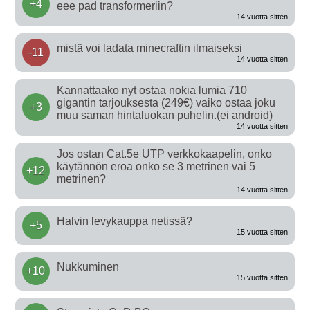
+4
eee pad transformeriin?
14 vuotta sitten
mistä voi ladata minecraftin ilmaiseksi
-11
14 vuotta sitten
Kannattaako nyt ostaa nokia lumia 710
gigantin tarjouksesta (249€) vaiko ostaa joku
+3
muu saman hintaluokan puhelin.(ei android)
14 vuotta sitten
Jos ostan Cat.5e UTP verkkokaapelin, onko
käytännön eroa onko se 3 metrinen vai 5
+12
metrinen?
14 vuotta sitten
Halvin levykauppa netissä?
+5
15 vuotta sitten
Nukkuminen
+10
15 vuotta sitten