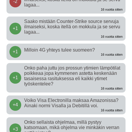
-2
lagaa...
16 vuotta sitten
Saako mistään Counter-Strike source servuja
ilmaiseksi, koska itellä on mokkula ja se servu
+1
lagaa...
16 vuotta sitten
Milloin 4G yhteys tulee suomeen?
+1
16 vuotta sitten
Onko paha juttu jos prossun ytimien lämpötilat
poikkeaa jopa kymmenen astetta keskenään
+1
tasaisessa rasituksessa eli kaikki ytimet
työskentelee?
16 vuotta sitten
Voiko Visa Electronilla maksaa Amazonissa?
+4
Ainaki normi Visalla ja Debitillä voi.
16 vuotta sitten
Onko sellaista ohjelmaa, millä pystyy
katsomaan, mikä ohjelma vie minkäkin verran
+3