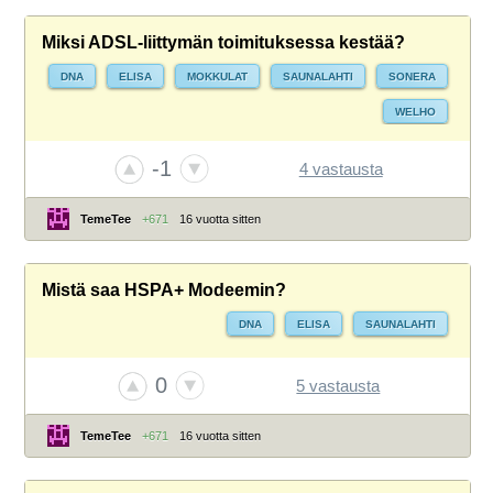
Miksi ADSL-liittymän toimituksessa kestää?
DNA
ELISA
MOKKULAT
SAUNALAHTI
SONERA
WELHO
-1
4 vastausta
TemeTee
+671
16 vuotta sitten
Mistä saa HSPA+ Modeemin?
DNA
ELISA
SAUNALAHTI
0
5 vastausta
TemeTee
+671
16 vuotta sitten