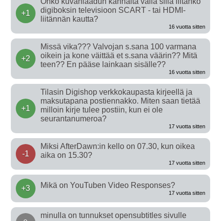
Onko kuvanlaadun kannalta väliä sillä liitänkö
digiboksin televisioon SCART - tai HDMI-
+1
liitännän kautta?
16 vuotta sitten
Missä vika??? Valvojan s.sana 100 varmana
oikein ja kone väittää et s.sana väärin?? Mitä
+2
teen?? En pääse lainkaan sisälle??
16 vuotta sitten
Tilasin Digishop verkkokaupasta kirjeellä ja
maksutapana postiennakko. Miten saan tietää
+1
milloin kirje tulee postiin, kun ei ole
seurantanumeroa?
17 vuotta sitten
Miksi AfterDawn:in kello on 07.30, kun oikea
-1
aika on 15.30?
17 vuotta sitten
Mikä on YouTuben Video Responses?
+3
17 vuotta sitten
minulla on tunnukset opensubtitles sivulle