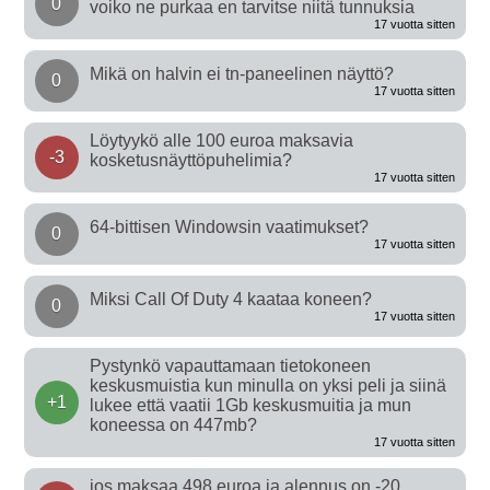
0
voiko ne purkaa en tarvitse niitä tunnuksia
17 vuotta sitten
Mikä on halvin ei tn-paneelinen näyttö?
0
17 vuotta sitten
Löytyykö alle 100 euroa maksavia
-3
kosketusnäyttöpuhelimia?
17 vuotta sitten
64-bittisen Windowsin vaatimukset?
0
17 vuotta sitten
Miksi Call Of Duty 4 kaataa koneen?
0
17 vuotta sitten
Pystynkö vapauttamaan tietokoneen
keskusmuistia kun minulla on yksi peli ja siinä
+1
lukee että vaatii 1Gb keskusmuitia ja mun
koneessa on 447mb?
17 vuotta sitten
jos maksaa 498 euroa ja alennus on -20