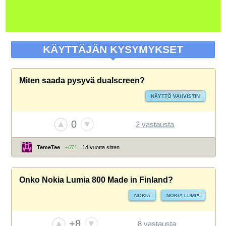
KÄYTTÄJÄN KYSYMYKSET
Miten saada pysyvä dualscreen?
NÄYTTÖ VAHVISTIN
0
2 vastausta
TemeTee
+671
14 vuotta sitten
Onko Nokia Lumia 800 Made in Finland?
NOKIA
NOKIA LUMIA
+8
8 vastausta