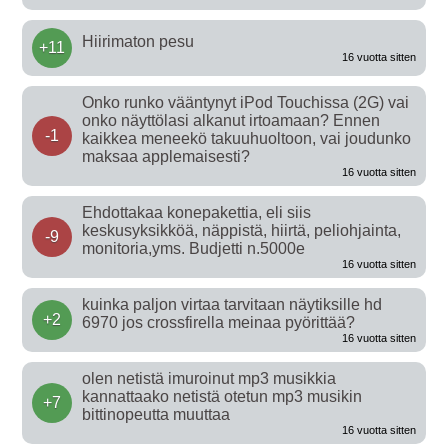
Hiirimaton pesu
+11
16 vuotta sitten
Onko runko vääntynyt iPod Touchissa (2G) vai
onko näyttölasi alkanut irtoamaan? Ennen
-1
kaikkea meneekö takuuhuoltoon, vai joudunko
maksaa applemaisesti?
16 vuotta sitten
Ehdottakaa konepakettia, eli siis
keskusyksikköä, näppistä, hiirtä, peliohjainta,
-9
monitoria,yms. Budjetti n.5000e
16 vuotta sitten
kuinka paljon virtaa tarvitaan näytiksille hd
+2
6970 jos crossfirella meinaa pyörittää?
16 vuotta sitten
olen netistä imuroinut mp3 musikkia
kannattaako netistä otetun mp3 musikin
+7
bittinopeutta muuttaa
16 vuotta sitten