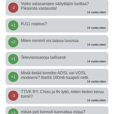
Voiko salasanojen säilyttäjiin luottaa?
-2
Pikasista vastausta!
14 vuotta sitten
RJ11 nopeus?
+1
14 vuotta sitten
Miten nominit voi taipua luvussa
+2
14 vuotta sitten
Televisiosarjoja laillisesti
+1
14 vuotta sitten
Mistä tietää toimiiko ADSL vai VDSL
+1
modeemi? Itsellä 100mb kaapeli netti.
14 vuotta sitten
TTVK RY, Chisu ja 9v tyttö, miten tiedon keruu
-3
toimii?
14 vuotta sitten
mikäs peli konsoli kannattaa ostaa?
+2