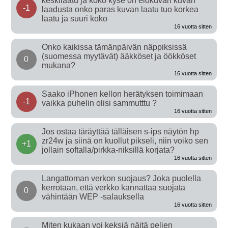
keskilaatu ja koko kyse on elokuvan kuvan
-1
laadusta onko paras kuvan laatu tuo korkea
laatu ja suuri koko
16 vuotta sitten
Onko kaikissa tämänpäivän näppiksissä
(suomessa myytävät) ääkköset ja öökköset
0
mukana?
16 vuotta sitten
Saako iPhonen kellon herätyksen toimimaan
-1
vaikka puhelin olisi sammutttu ?
16 vuotta sitten
Jos ostaa täräyttää tälläisen s-ips näytön hp
zr24w ja siinä on kuollut pikseli, niin voiko sen
+1
jollain softalla/pirkka-niksillä korjata?
16 vuotta sitten
Langattoman verkon suojaus? Joka puolella
kerrotaan, että verkko kannattaa suojata
0
vähintään WEP -salauksella
16 vuotta sitten
Miten kukaan voi keksiä näitä pelien