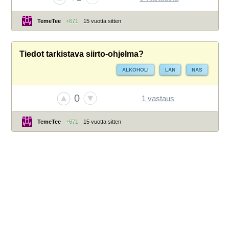
TemeTee
+671
15 vuotta sitten
Tiedot tarkistava siirto-ohjelma?
ALKOHOLI
LAN
NAS
0
1 vastaus
TemeTee
+671
15 vuotta sitten