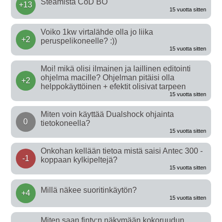
Steamista CoD BO
+13
15 vuotta sitten
Voiko 1kw virtalähde olla jo liika
+2
peruspelikoneelle? :))
15 vuotta sitten
Moi! mikä olisi ilmainen ja laillinen editointi
ohjelma macille? Ohjelman pitäisi olla
+2
helppokäyttöinen + efektit olisivat tarpeen
15 vuotta sitten
Miten voin käyttää Dualshock ohjainta
0
tietokoneella?
15 vuotta sitten
Onkohan kellään tietoa mistä saisi Antec 300 -
-1
koppaan kylkipeltejä?
15 vuotta sitten
Millä näkee suoritinkäytön?
+4
15 vuotta sitten
Miten saan fintv:n näkymään kokoruudun