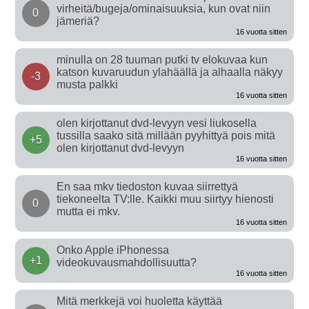
virheitä/bugeja/ominaisuuksia, kun ovat niin
0
jämeriä?
16 vuotta sitten
minulla on 28 tuuman putki tv elokuvaa kun
katson kuvaruudun ylahäällä ja alhaalla näkyy
-3
musta palkki
16 vuotta sitten
olen kirjottanut dvd-levyyn vesi liukosella
tussilla saako sitä millään pyyhittyä pois mitä
+5
olen kirjottanut dvd-levyyn
16 vuotta sitten
En saa mkv tiedoston kuvaa siirrettyä
tiekoneelta TV:lle. Kaikki muu siirtyy hienosti
0
mutta ei mkv.
16 vuotta sitten
Onko Apple iPhonessa
+1
videokuvausmahdollisuutta?
16 vuotta sitten
Mitä merkkejä voi huoletta käyttää