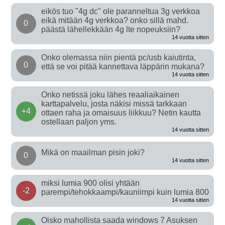
eikös tuo "4g dc" ole paranneltua 3g verkkoa
eikä mitään 4g verkkoa? onko sillä mahd.
0
päästä lähellekkään 4g lte nopeuksiin?
14 vuotta sitten
Onko olemassa niin pientä pc/usb kaiutinta,
0
että se voi pitää kannettava läppärin mukana?
14 vuotta sitten
Onko netissä joku lähes reaaliaikainen
karttapalvelu, josta näkisi missä tarkkaan
+4
ottaen raha ja omaisuus liikkuu? Netin kautta
ostellaan paljon yms.
14 vuotta sitten
Mikä on maailman pisin joki?
0
14 vuotta sitten
miksi lumia 900 olisi yhtään
-2
parempi/tehokkaampi/kauniimpi kuin lumia 800
14 vuotta sitten
Oisko mahollista saada windows 7 Asuksen