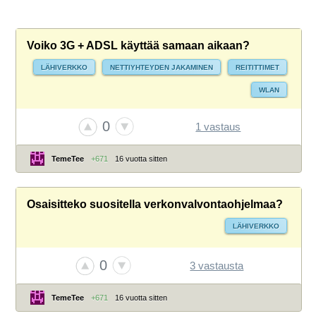
Voiko 3G + ADSL käyttää samaan aikaan?
LÄHIVERKKO
NETTIYHTEYDEN JAKAMINEN
REITITTIMET
WLAN
0
1 vastaus
TemeTee
+671
16 vuotta sitten
Osaisitteko suositella verkonvalvontaohjelmaa?
LÄHIVERKKO
0
3 vastausta
TemeTee
+671
16 vuotta sitten