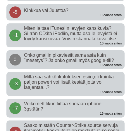
Kinkkua vai Juustoa?
-5
16 vuotta sitten
Miten laittaa iTunesiin levyjen kansikuvia?
Siirrän CD:itä iPodiin, mutta osalle levyistä ei
+1
löydy kansikuvaa. Voisin skannata kuvat itse.
16 vuotta sitten
Onko gmailin pikaviestit sama asia kuin
0
"mesetys"? Ja onko gmail myös google-tili?
16 vuotta sitten
Millä saa sähkönkulutuksen esiin,eli kuinka
paljon poweri voi lisää kestää,jotta voi
+3
laajentaa...?
16 vuotta sitten
Voiko nettitikun liittää suoraan iphone
+7
3gs:ään?
16 vuotta sitten
Saako mistään Counter-Strike source servuja
ilmaiseksi, koska itellä on mokkula ja se servu