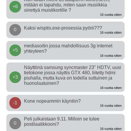
mitään ei tapahdu, miten saan musiikkia
+6
siirettyä muistikortille ?
16 vuotta sitten
Kaksi wisptis.exe-prosessia pyörii???
0
16 vuotta sitten
mediasoitin jossa mahdollisuus 3g internet
+5
yhteyteen?
16 vuotta sitten
Näyttönä samsung syncmaster 23" HDTV, uusi
tietokone jossa näyttis GTX 460, liitetty hdmi
+3
piuhalla, mutta kuva on todella suttuinen ja
huonolaatuinen?
16 vuotta sitten
Kone nopeammin käyntiin?
-1
16 vuotta sitten
Peli julkaistaan 9.11. Milloin se tulee
0
postilaatikkooni?
16 vuotta sitten