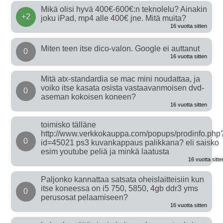
Mikä olisi hyvä 400€-600€:n teknolelu? Ainakin
+2
joku iPad, mp4 alle 400€ jne. Mitä muita?
16 vuotta sitten
Miten teen itse dico-valon. Google ei auttanut
0
16 vuotta sitten
Mitä atx-standardia se mac mini noudattaa, ja
voiko itse kasata osista vastaavanmoisen dvd-
0
aseman kokoisen koneen?
16 vuotta sitten
toimisko tälläne
http://www.verkkokauppa.com/popups/prodinfo.php
0
id=45021 ps3 kuvankappaus palikkana? eli saisko
esim youtube peliä ja minkä laatusta
16 vuotta sitte
Paljonko kannattaa satsata oheislaitteisiin kun
itse koneessa on i5 750, 5850, 4gb ddr3 yms
0
perusosat pelaamiseen?
16 vuotta sitten