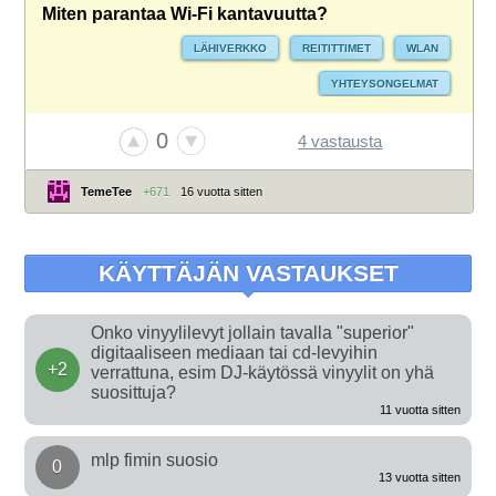
Miten parantaa Wi-Fi kantavuutta?
LÄHIVERKKO
REITITTIMET
WLAN
YHTEYSONGELMAT
0
4 vastausta
TemeTee
+671
16 vuotta sitten
KÄYTTÄJÄN VASTAUKSET
Onko vinyylilevyt jollain tavalla "superior"
digitaaliseen mediaan tai cd-levyihin
+2
verrattuna, esim DJ-käytössä vinyylit on yhä
suosittuja?
11 vuotta sitten
mlp fimin suosio
0
13 vuotta sitten