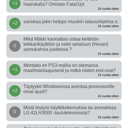
+1
haarukalla? Omistan Fatal1tyt.
16 vuotta sitten
sanokaa jokin helppo musikin latausohjelma o;
+2
16 vuotta sitten
Mikä Mäkki kannattais ostaa keittiöön
telkkarikäyttöön ja netin selailuun (Hesari)
0
aamukahvia juodessa ?
16 vuotta sitten
Montako eri PS3-mallia on olemassa
+1
maailmanlaajuisesti ja mitkä niiden erot ovat?
16 vuotta sitten
Täytyykö Windowsissa asentaa prosessorille
+2
omat ajurit?
16 vuotta sitten
Mistä löytyisi käyttökokemuksia tai arvosteluja
0
LG 42LH3000 -taulutelevisiosta?
16 vuotta sitten