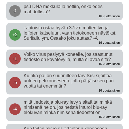
ps3 DNA mokkulalla nettiin, onko edes
0
mahdollista?
16 vuotta sitten
Tahtoisin ostaa hyvän 37tv:n mutten tvn ja
leffojen katseluun, vaan tietokoneen näytöksi.
+2
Surffailu ym. Osaako joku auttaa? -A
16 vuotta sitten
Voiko virus pesiytyä koneelle, jos saastunut
-1
tiedosto on kovalevyllä, mutta ei avaa sitä?
16 vuotta sitten
Kuinka paljon suunnilleen tarvitsisi sijoittaa
uuteen pelikoneeseen, jolla pärjäisi sen pari
-5
vuotta tai enemmän?
16 vuotta sitten
mitä tiedostoja blu-ray levy sisltää tai minkä
nimisenä ne on. jos netistä imuroi blu-ray
-4
elokuvan minkä nimisenä tiedostot on
16 vuotta sitten
Kun laitan micro ds adapterin koneeseen,