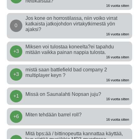
nettikaistaa?
16 vuotta sitten
Jos kone on horrostilassa, niin voiko virrat
katkaista jatkojohdon virtakytkimestä yön
0
ajaksi?
16 vuotta sitten
Miksen voi tulostaa koneelta?ei tapahdu
+3
mitään vaikka painan nappia tulosta.
16 vuotta sitten
mistä saan battlefield bad company 2
+3
multiplayer keyn ?
16 vuotta sitten
Missä on Saunalahti Nopsan juju?
+1
16 vuotta sitten
Miten tehdään barrel roll?
+6
16 vuotta sitten
Mitä bps:ää / bittinopeutta kannattaa käyttää,