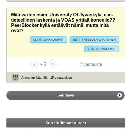
Mitä varten esim. University Of Jyvaskyla, csc-
tieteellinen laskenta ja VOAS yrittää koneelle??
PeerBlocker kyllä estäävät nämä, mutta mitä
ovat?
MUUT VERKKOSIVUT
NETTIYHTEYDEN JAKAMINEN
YHTEYSONGELMAT
+2
7 vastausta
Anonyymi käyttäjä
15 vuotta sitten
Seuraava
Suosituimmat aiheet