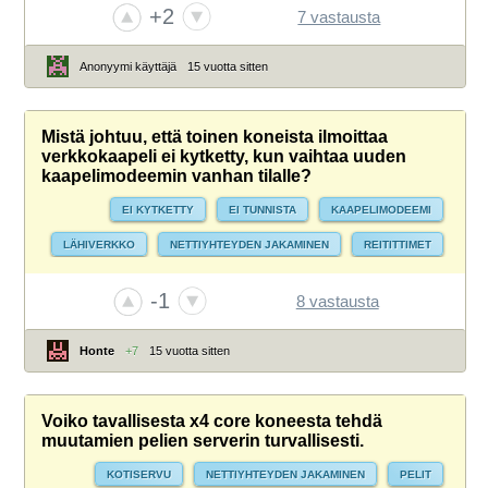
+2
7 vastausta
Anonyymi käyttäjä
15 vuotta sitten
Mistä johtuu, että toinen koneista ilmoittaa
verkkokaapeli ei kytketty, kun vaihtaa uuden
kaapelimodeemin vanhan tilalle?
EI KYTKETTY
EI TUNNISTA
KAAPELIMODEEMI
LÄHIVERKKO
NETTIYHTEYDEN JAKAMINEN
REITITTIMET
WINDOWS 7
YHTEYSONGELMAT
-1
8 vastausta
Honte
+7
15 vuotta sitten
Voiko tavallisesta x4 core koneesta tehdä
muutamien pelien serverin turvallisesti.
KOTISERVU
NETTIYHTEYDEN JAKAMINEN
PELIT