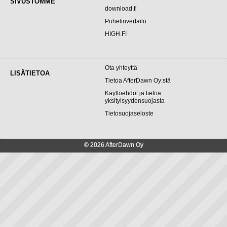
SIVUSTOMME
download.fi
Puhelinvertailu
HIGH.FI
Ota yhteyttä
LISÄTIETOA
Tietoa AfterDawn Oy:stä
Käyttöehdot ja tietoa
yksityisyydensuojasta
Tietosuojaseloste
© 2026 AfterDawn Oy