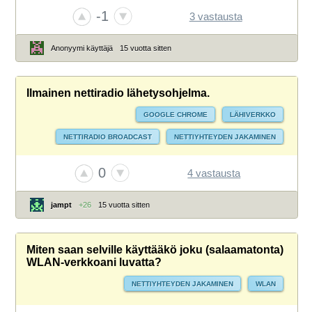
VIRUSTORJUNTA
WINDOWS 7
WINDOWS-ONGELMAT
-1
3 vastausta
Anonyymi käyttäjä
15 vuotta sitten
Ilmainen nettiradio lähetysohjelma.
GOOGLE CHROME
LÄHIVERKKO
NETTIRADIO BROADCAST
NETTIYHTEYDEN JAKAMINEN
WINDOWS 7
0
4 vastausta
jampt
+26
15 vuotta sitten
Miten saan selville käyttääkö joku (salaamatonta)
WLAN-verkkoani luvatta?
NETTIYHTEYDEN JAKAMINEN
WLAN