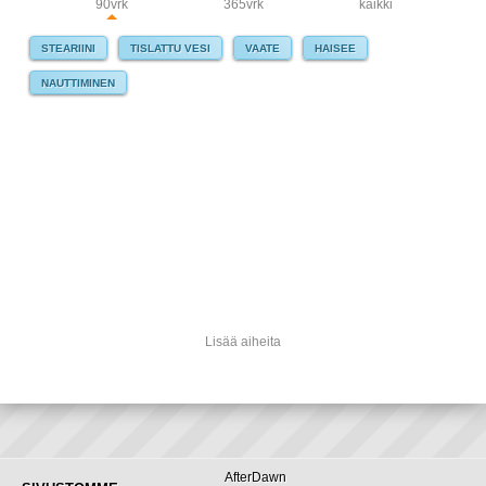
90vrk
365vrk
kaikki
STEARIINI
TISLATTU VESI
VAATE
HAISEE
NAUTTIMINEN
Lisää aiheita
AfterDawn