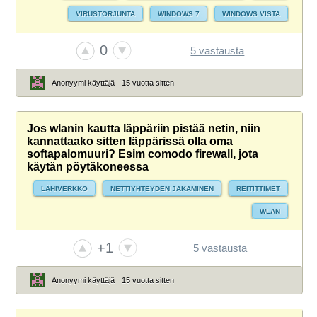
VIRUSTORJUNTA
WINDOWS 7
WINDOWS VISTA
WINDOWS XP
0
5 vastausta
Anonyymi käyttäjä
15 vuotta sitten
Jos wlanin kautta läppäriin pistää netin, niin
kannattaako sitten läppärissä olla oma
softapalomuuri? Esim comodo firewall, jota
käytän pöytäkoneessa
LÄHIVERKKO
NETTIYHTEYDEN JAKAMINEN
REITITTIMET
WLAN
+1
5 vastausta
Anonyymi käyttäjä
15 vuotta sitten