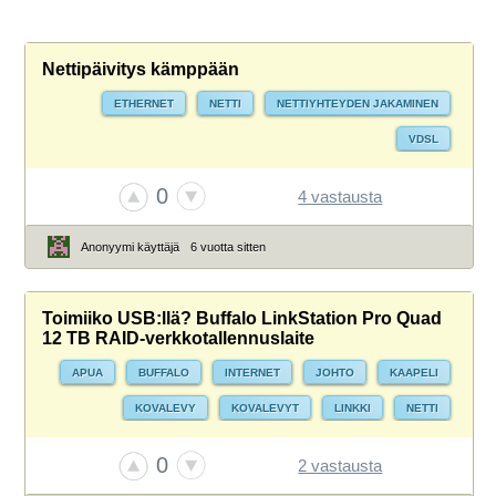
Nettipäivitys kämppään
ETHERNET
NETTI
NETTIYHTEYDEN JAKAMINEN
VDSL
0
4 vastausta
Anonyymi käyttäjä
6 vuotta sitten
Toimiiko USB:llä? Buffalo LinkStation Pro Quad
12 TB RAID-verkkotallennuslaite
APUA
BUFFALO
INTERNET
JOHTO
KAAPELI
KOVALEVY
KOVALEVYT
LINKKI
NETTI
NETTIYHTEYDEN JAKAMINEN
NETTIYHTEYS
ONGELMA
0
2 vastausta
TALLENNUS
TALLENNUSTILA
ULKOISET KOVALEVYT