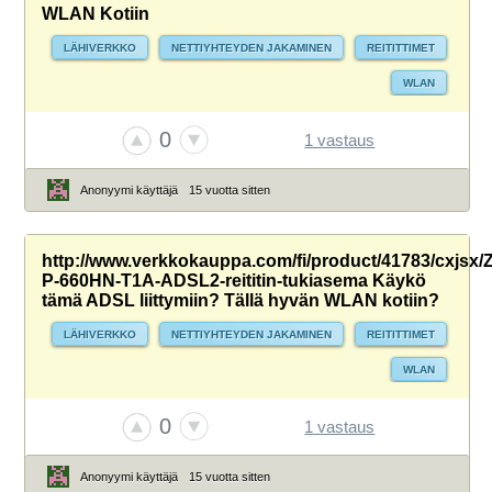
WLAN Kotiin
LÄHIVERKKO
NETTIYHTEYDEN JAKAMINEN
REITITTIMET
WLAN
0
1 vastaus
Anonyymi käyttäjä
15 vuotta sitten
http://www.verkkokauppa.com/fi/product/41783/cxjsx/
P-660HN-T1A-ADSL2-reititin-tukiasema Käykö
tämä ADSL liittymiin? Tällä hyvän WLAN kotiin?
LÄHIVERKKO
NETTIYHTEYDEN JAKAMINEN
REITITTIMET
WLAN
0
1 vastaus
Anonyymi käyttäjä
15 vuotta sitten