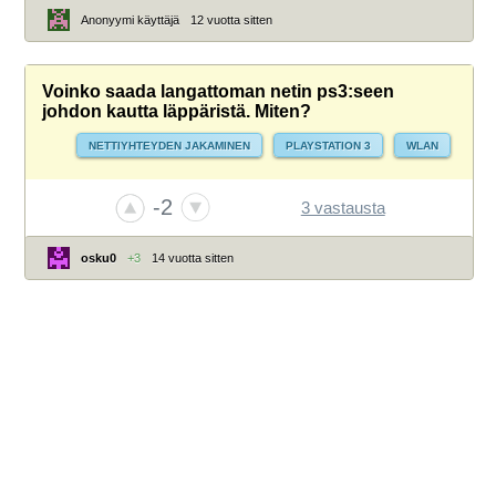
USB
USB 2.0
USB-PORTTI
USB3
VIRTA
Anonyymi käyttäjä
12 vuotta sitten
YHTEYSONGELMAT
Voinko saada langattoman netin ps3:seen
johdon kautta läppäristä. Miten?
NETTIYHTEYDEN JAKAMINEN
PLAYSTATION 3
WLAN
-2
3 vastausta
osku0
+3
14 vuotta sitten