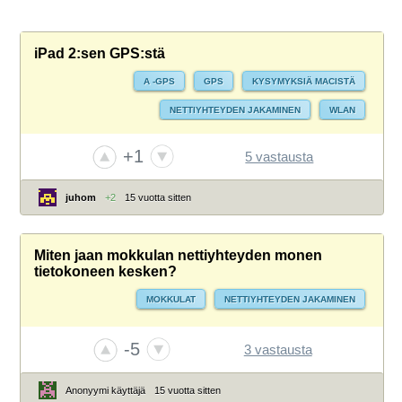
iPad 2:sen GPS:stä
A -GPS
GPS
KYSYMYKSIÄ MACISTÄ
NETTIYHTEYDEN JAKAMINEN
WLAN
+1
5 vastausta
juhom
+2
15 vuotta sitten
Miten jaan mokkulan nettiyhteyden monen
tietokoneen kesken?
MOKKULAT
NETTIYHTEYDEN JAKAMINEN
-5
3 vastausta
Anonyymi käyttäjä
15 vuotta sitten