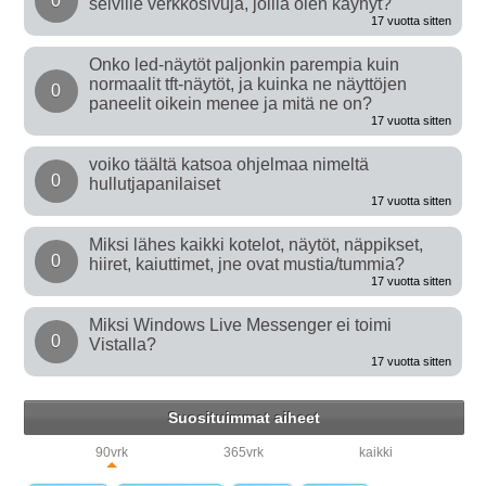
0
selville verkkosivuja, joilla olen käynyt?
17 vuotta sitten
Onko led-näytöt paljonkin parempia kuin
normaalit tft-näytöt, ja kuinka ne näyttöjen
0
paneelit oikein menee ja mitä ne on?
17 vuotta sitten
voiko täältä katsoa ohjelmaa nimeltä
0
hullutjapanilaiset
17 vuotta sitten
Miksi lähes kaikki kotelot, näytöt, näppikset,
0
hiiret, kaiuttimet, jne ovat mustia/tummia?
17 vuotta sitten
Miksi Windows Live Messenger ei toimi
0
Vistalla?
17 vuotta sitten
Suosituimmat aiheet
90vrk
365vrk
kaikki