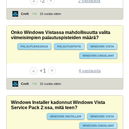
-2
2 vastausta
Croft
+56
15 vuotta sitten
Onko Windows Vistassa mahdollisuutta valita
viimeisimpien palautuspisteiden määrä?
PALAUTUSKESKUS
PALAUTUSPISTE
WINDOWS VISTA
WINDOWS-ONGELMAT
+1
4 vastausta
Croft
+56
15 vuotta sitten
Windows Installer kadonnut Windows Vista
Service Pack 2:ssa, mitä teen?
WINDOWS INSTALLER
WINDOWS VISTA
WINDOWS-ONGELMAT