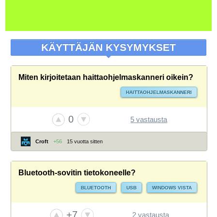
KÄYTTÄJÄN KYSYMYKSET
Miten kirjoitetaan haittaohjelmaskanneri oikein?
HAITTAOHJELMASKANNERI
0
5 vastausta
Croft
+56
15 vuotta sitten
Bluetooth-sovitin tietokoneelle?
BLUETOOTH
USB
WINDOWS VISTA
+7
2 vastausta