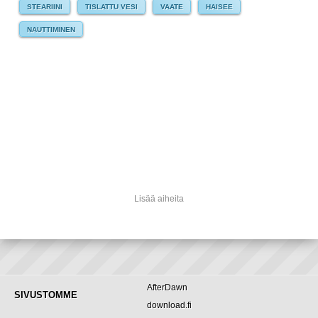
STEARIINI
TISLATTU VESI
VAATE
HAISEE
NAUTTIMINEN
Lisää aiheita
AfterDawn
SIVUSTOMME
download.fi