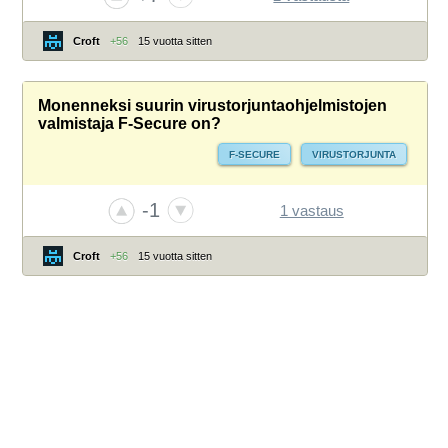
Croft
+56
15 vuotta sitten
Monenneksi suurin virustorjuntaohjelmistojen
valmistaja F-Secure on?
F-SECURE
VIRUSTORJUNTA
-1
1 vastaus
Croft
+56
15 vuotta sitten