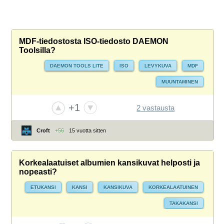
MDF-tiedostosta ISO-tiedosto DAEMON
Toolsilla?
DAEMON TOOLS LITE
ISO
LEVYKUVA
MDF
MUUNTAMINEN
+1
2 vastausta
Croft
+56
15 vuotta sitten
Korkealaatuiset albumien kansikuvat helposti ja
nopeasti?
ETUKANSI
KANSI
KANSIKUVA
KORKEALAATUINEN
TAKAKANSI