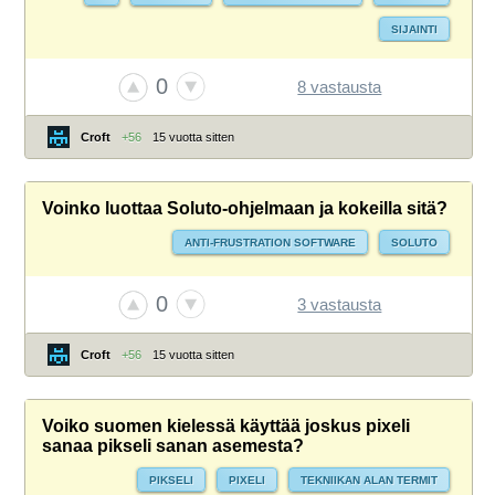
SIJAINTI
0
8 vastausta
Croft
+56
15 vuotta sitten
Voinko luottaa Soluto-ohjelmaan ja kokeilla sitä?
ANTI-FRUSTRATION SOFTWARE
SOLUTO
0
3 vastausta
Croft
+56
15 vuotta sitten
Voiko suomen kielessä käyttää joskus pixeli
sanaa pikseli sanan asemesta?
PIKSELI
PIXELI
TEKNIIKAN ALAN TERMIT