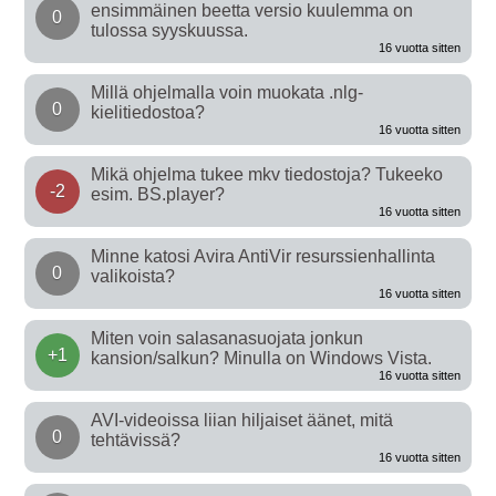
ensimmäinen beetta versio kuulemma on
0
tulossa syyskuussa.
16 vuotta sitten
Millä ohjelmalla voin muokata .nlg-
0
kielitiedostoa?
16 vuotta sitten
Mikä ohjelma tukee mkv tiedostoja? Tukeeko
-2
esim. BS.player?
16 vuotta sitten
Minne katosi Avira AntiVir resurssienhallinta
0
valikoista?
16 vuotta sitten
Miten voin salasanasuojata jonkun
+1
kansion/salkun? Minulla on Windows Vista.
16 vuotta sitten
AVI-videoissa liian hiljaiset äänet, mitä
0
tehtävissä?
16 vuotta sitten