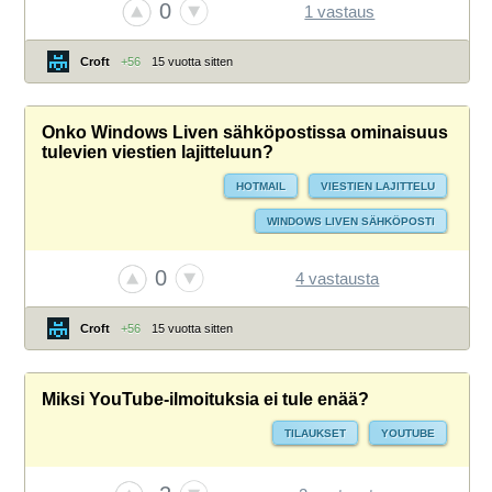
0
1 vastaus
Croft
+56
15 vuotta sitten
Onko Windows Liven sähköpostissa ominaisuus
tulevien viestien lajitteluun?
HOTMAIL
VIESTIEN LAJITTELU
WINDOWS LIVEN SÄHKÖPOSTI
0
4 vastausta
Croft
+56
15 vuotta sitten
Miksi YouTube-ilmoituksia ei tule enää?
TILAUKSET
YOUTUBE