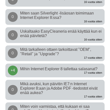
16 vuotta sitten
Miten saan Silverlight -lisäosan toimimaan
0
Internet Explorer 8:ssa?
16 vuotta sitten
Uskaltaako EasyCleaneria enää käyttää kun ei
0
enää päivitetä?
16 vuotta sitten
Mitä tarkalleen ottaen tarkoittavat "OEM",
0
"Retail" ja "Upgrade"?
17 vuotta sitten
Mihin Internet Explorer 8 tallettaa salasanat?
+4
17 vuotta sitten
Mikä avuksi, kun päivitin IE7:n Internet
Explorer 8:aan ja Adobe PDF -tiedostot eivät
0
enää aukea?
17 vuotta sitten
Miten voin varmistaa, että kukaan ei saa