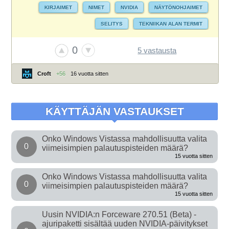
KIRJAIMET
NIMET
NVIDIA
NÄYTÖNOHJAIMET
SELITYS
TEKNIIKAN ALAN TERMIT
0
5 vastausta
Croft
+56
16 vuotta sitten
KÄYTTÄJÄN VASTAUKSET
Onko Windows Vistassa mahdollisuutta valita
0
viimeisimpien palautuspisteiden määrä?
15 vuotta sitten
Onko Windows Vistassa mahdollisuutta valita
0
viimeisimpien palautuspisteiden määrä?
15 vuotta sitten
Uusin NVIDIA:n Forceware 270.51 (Beta) -
ajuripaketti sisältää uuden NVIDIA-päivitykset