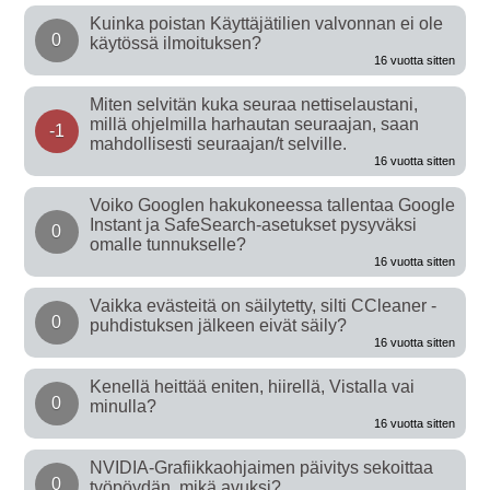
Kuinka poistan Käyttäjätilien valvonnan ei ole
0
käytössä ilmoituksen?
16 vuotta sitten
Miten selvitän kuka seuraa nettiselaustani,
millä ohjelmilla harhautan seuraajan, saan
-1
mahdollisesti seuraajan/t selville.
16 vuotta sitten
Voiko Googlen hakukoneessa tallentaa Google
Instant ja SafeSearch-asetukset pysyväksi
0
omalle tunnukselle?
16 vuotta sitten
Vaikka evästeitä on säilytetty, silti CCleaner -
0
puhdistuksen jälkeen eivät säily?
16 vuotta sitten
Kenellä heittää eniten, hiirellä, Vistalla vai
0
minulla?
16 vuotta sitten
NVIDIA-Grafiikkaohjaimen päivitys sekoittaa
0
työpöydän, mikä avuksi?