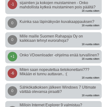
sijaintien ja kokojen muistaminen - Onko
-1
mahdollista kytkeä muistaminen pois päältä?
16 vuotta sitten
Kuinka saa läpinäkyvän kuvakaappauksen?
0
16 vuotta sitten
Mille maille Suomen Rahapaja Oy on
0
kaikkiaan tehnyt eurorahoja?
16 vuotta sitten
Onko VDownloader -ohjelma enää turvallinen?
+1
16 vuotta sitten
Miten saan nopeutettua tietokonettani???
-6
Mikään ei tunnu auttavan.. :(
16 vuotta sitten
Sähkökatkoksen jälkeen Windows 7 Ultimate
0
väittää olevansa piraatti?
16 vuotta sitten
Milloin Internet Explorer 9 valmistuu?