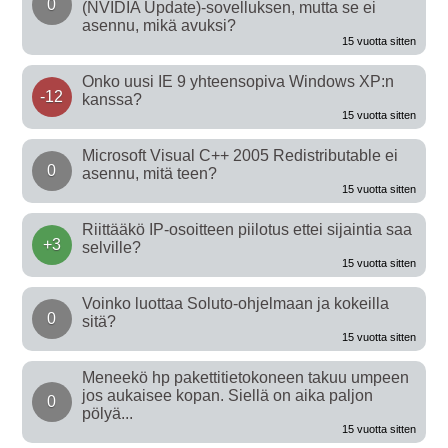
0
(NVIDIA Update)-sovelluksen, mutta se ei
asennu, mikä avuksi?
15 vuotta sitten
Onko uusi IE 9 yhteensopiva Windows XP:n
-12
kanssa?
15 vuotta sitten
Microsoft Visual C++ 2005 Redistributable ei
0
asennu, mitä teen?
15 vuotta sitten
Riittääkö IP-osoitteen piilotus ettei sijaintia saa
+3
selville?
15 vuotta sitten
Voinko luottaa Soluto-ohjelmaan ja kokeilla
0
sitä?
15 vuotta sitten
Meneekö hp pakettitietokoneen takuu umpeen
jos aukaisee kopan. Siellä on aika paljon
0
pölyä...
15 vuotta sitten