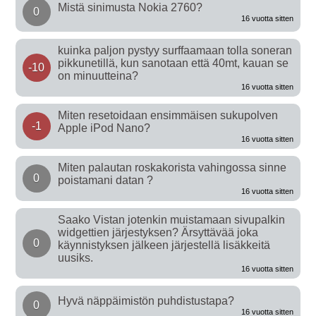
Mistä sinimusta Nokia 2760?
0
16 vuotta sitten
kuinka paljon pystyy surffaamaan tolla soneran
pikkunetillä, kun sanotaan että 40mt, kauan se
-10
on minuutteina?
16 vuotta sitten
Miten resetoidaan ensimmäisen sukupolven
-1
Apple iPod Nano?
16 vuotta sitten
Miten palautan roskakorista vahingossa sinne
0
poistamani datan ?
16 vuotta sitten
Saako Vistan jotenkin muistamaan sivupalkin
widgettien järjestyksen? Ärsyttävää joka
0
käynnistyksen jälkeen järjestellä lisäkkeitä
uusiks.
16 vuotta sitten
Hyvä näppäimistön puhdistustapa?
0
16 vuotta sitten