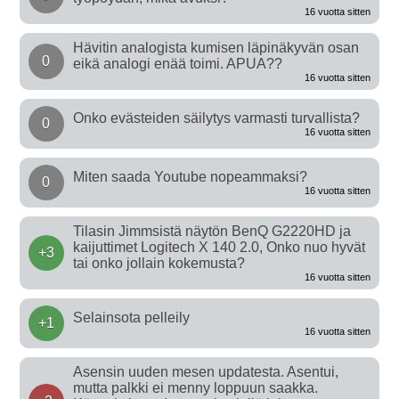
16 vuotta sitten
Hävitin analogista kumisen läpinäkyvän osan
0
eikä analogi enää toimi. APUA??
16 vuotta sitten
Onko evästeiden säilytys varmasti turvallista?
0
16 vuotta sitten
Miten saada Youtube nopeammaksi?
0
16 vuotta sitten
Tilasin Jimmsistä näytön BenQ G2220HD ja
kaijuttimet Logitech X 140 2.0, Onko nuo hyvät
+3
tai onko jollain kokemusta?
16 vuotta sitten
Selainsota pelleily
+1
16 vuotta sitten
Asensin uuden mesen updatesta. Asentui,
mutta palkki ei menny loppuun saakka.