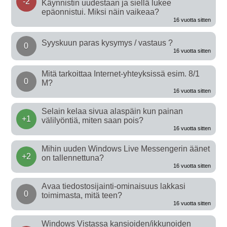
-2
Käynnistin uudestaan ja siellä lukee
epäonnistui. Miksi näin vaikeaa?
16 vuotta sitten
Syyskuun paras kysymys / vastaus ?
0
16 vuotta sitten
Mitä tarkoittaa Internet-yhteyksissä esim. 8/1
0
M?
16 vuotta sitten
Selain kelaa sivua alaspäin kun painan
+1
välilyöntiä, miten saan pois?
16 vuotta sitten
Mihin uuden Windows Live Messengerin äänet
+2
on tallennettuna?
16 vuotta sitten
Avaa tiedostosijainti-ominaisuus lakkasi
0
toimimasta, mitä teen?
16 vuotta sitten
Windows Vistassa kansioiden/ikkunoiden