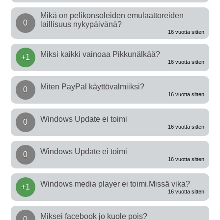
Mikä on pelikonsoleiden emulaattoreiden
0
laillisuus nykypäivänä?
16 vuotta sitten
Miksi kaikki vainoaa Pikkunälkää?
+1
16 vuotta sitten
Miten PayPal käyttövalmiiksi?
0
16 vuotta sitten
Windows Update ei toimi
0
16 vuotta sitten
Windows Update ei toimi
0
16 vuotta sitten
Windows media player ei toimi.Missä vika?
+1
16 vuotta sitten
Miksei facebook jo kuole pois?
0