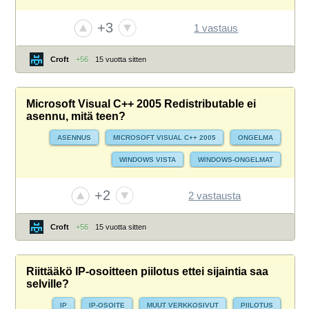
+3
1 vastaus
Croft
+56
15 vuotta sitten
Microsoft Visual C++ 2005 Redistributable ei
asennu, mitä teen?
ASENNUS
MICROSOFT VISUAL C++ 2005
ONGELMA
WINDOWS VISTA
WINDOWS-ONGELMAT
+2
2 vastausta
Croft
+56
15 vuotta sitten
Riittääkö IP-osoitteen piilotus ettei sijaintia saa
selville?
IP
IP-OSOITE
MUUT VERKKOSIVUT
PIILOTUS