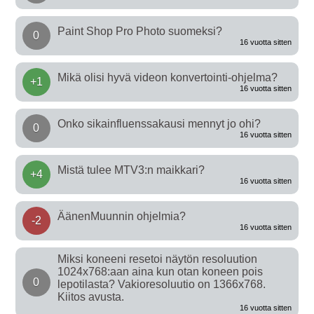
Paint Shop Pro Photo suomeksi?
0
16 vuotta sitten
Mikä olisi hyvä videon konvertointi-ohjelma?
+1
16 vuotta sitten
Onko sikainfluenssakausi mennyt jo ohi?
0
16 vuotta sitten
Mistä tulee MTV3:n maikkari?
+4
16 vuotta sitten
ÄänenMuunnin ohjelmia?
-2
16 vuotta sitten
Miksi koneeni resetoi näytön resoluution
1024x768:aan aina kun otan koneen pois
0
lepotilasta? Vakioresoluutio on 1366x768.
Kiitos avusta.
16 vuotta sitten