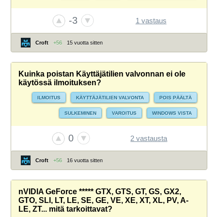
-3
1 vastaus
Croft
+56
15 vuotta sitten
Kuinka poistan Käyttäjätilien valvonnan ei ole
käytössä ilmoituksen?
ILMOITUS
KÄYTTÄJÄTILIEN VALVONTA
POIS PÄÄLTÄ
SULKEMINEN
VAROITUS
WINDOWS VISTA
WINDOWS-ONGELMAT
0
2 vastausta
Croft
+56
16 vuotta sitten
nVIDIA GeForce ***** GTX, GTS, GT, GS, GX2,
GTO, SLI, LT, LE, SE, GE, VE, XE, XT, XL, PV, A-
LE, ZT... mitä tarkoittavat?