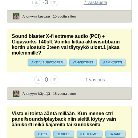
-3
7 vastausta
Anonyymi käyttäjä
15 vuotta sitten
Sound blaster X-fi extreme audio (PCI) +
Gigaworks T40sII. Voinko liittää aktiivisubbarin
kortin ulostulo 3:een vai täytyykö ulost.1 jakaa
molemmille?
AKTIIVISUBWOOFER
VAHVISTIMET
ÄÄNIKORTTI
0
1 vastaus
Anonyymi käyttäjä
16 vuotta sitten
Vista ei toista ääntä millään. Kun menee ctrl
panel/sounds/playback niin sieltä löytyy vain
äänikortti eikä kajareita tai kuulokkeita.
CARD
DEVICES
KAIUTTIMET
KAJARIT