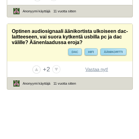
Anonyymi käyttäjä
11 vuotta sitten
Optinen audiosignaali äänikortista ulkoiseen dac-
laitteeseen, vai suora kytkentä usbilla pc ja dac
välille? Äänenlaadussa eroja?
DAC
HIFI
ÄÄNIKORTTI
+2
Vastaa nyt!
Anonyymi käyttäjä
11 vuotta sitten