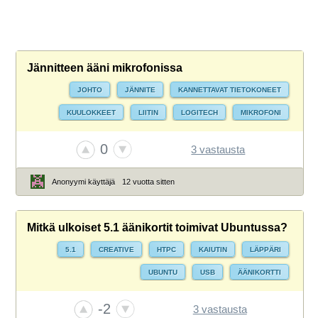
Jännitteen ääni mikrofonissa
JOHTO
JÄNNITE
KANNETTAVAT TIETOKONEET
KUULOKKEET
LIITIN
LOGITECH
MIKROFONI
PELITIETOKONE
TIETOKONE
USB
VIRTA
0
3 vastausta
VIRTALÄHDE
ÄÄNI
ÄÄNIKORTTI
Anonyymi käyttäjä
12 vuotta sitten
Mitkä ulkoiset 5.1 äänikortit toimivat Ubuntussa?
5.1
CREATIVE
HTPC
KAIUTIN
LÄPPÄRI
UBUNTU
USB
ÄÄNIKORTTI
-2
3 vastausta