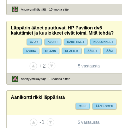
Anonyymi käyttäjä
13 vuotta sitten
Läppärin äänet puuttuvat. HP Pavilion dv6
kaiuttimiet ja kuulokkeet eivät toimi. Mitä tehdä?
AJURI
AJURIT
KAIUTTIMET
KUULOKKEET
NVIDIA
OHJAIN
REALTEK
ÄÄNET
ÄÄNI
ÄÄNIASETUKSET
ÄÄNIKORTTI
ÄÄNIOHJAIN
+2
5 vastausta
Anonyymi käyttäjä
13 vuotta sitten
Äänikortti rikki läppäristä
RIKKI
ÄÄNIKORTTI
-1
5 vastausta