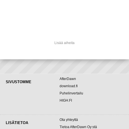
Lisää aiheita
AfterDawn
SIVUSTOMME
download.fi
Puhelinvertailu
HIGH.FI
Ota yhteyttä
LISÄTIETOA
Tietoa AfterDawn Oy:stä