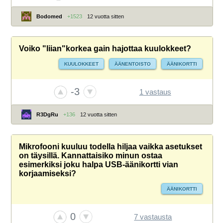
Bodomed
+1523
12 vuotta sitten
Voiko "liian"korkea gain hajottaa kuulokkeet?
KUULOKKEET
ÄÄNENTOISTO
ÄÄNIKORTTI
-3
1 vastaus
R3DgRu
+136
12 vuotta sitten
Mikrofooni kuuluu todella hiljaa vaikka asetukset
on täysillä. Kannattaisiko minun ostaa
esimerkiksi joku halpa USB-äänikortti vian
korjaamiseksi?
ÄÄNIKORTTI
0
7 vastausta