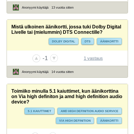
Anonyymi käyttäjä
13 vuotta sitten
Mistä ulkoinen äänikortti, jossa tuki Dolby Digital
Livelle tai (mielummin) DTS Connectille?
DOLBY DIGITAL
DTS
ÄÄNIKORTTI
-1
1 vastaus
Anonyymi käyttäjä
14 vuotta sitten
Toimiiko minulla 5.1 kaiuttimet, kun äänikorttina
on Via high definiton ja amd high definition audio
device?
5.1 KAIUTTIMET
AMD HIGH DEFINITION AUDIO SERVICE
VIA HIGH DEFINITION
ÄÄNIKORTTI