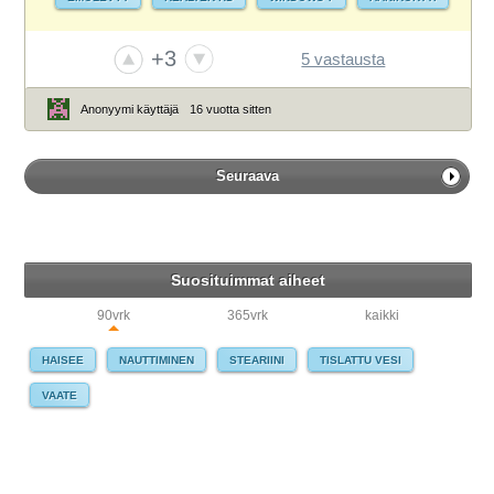
+3
5 vastausta
Anonyymi käyttäjä
16 vuotta sitten
Seuraava
Suosituimmat aiheet
90vrk
365vrk
kaikki
HAISEE
NAUTTIMINEN
STEARIINI
TISLATTU VESI
VAATE