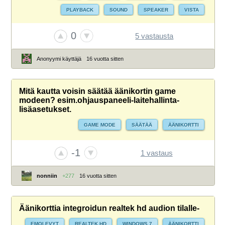
PLAYBACK
SOUND
SPEAKER
VISTA
WINDOWS
WINDOWS VISTA
ÄÄNET
ÄÄNIKORTTI
0
5 vastausta
Anonyymi käyttäjä
16 vuotta sitten
Mitä kautta voisin säätää äänikortin game
modeen? esim.ohjauspaneeli-laitehallinta-
lisäasetukset.
GAME MODE
SÄÄTÄÄ
ÄÄNIKORTTI
-1
1 vastaus
nonniin
+277
16 vuotta sitten
Äänikorttia integroidun realtek hd audion tilalle-
EMOLEVYT
REALTEK HD
WINDOWS 7
ÄÄNIKORTTI