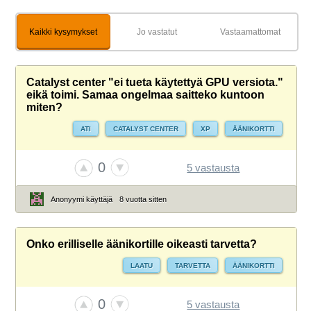
Kaikki kysymykset
Jo vastatut
Vastaamattomat
Catalyst center "ei tueta käytettyä GPU versiota."
eikä toimi. Samaa ongelmaa saitteko kuntoon
miten?
ATI
CATALYST CENTER
XP
ÄÄNIKORTTI
0
5 vastausta
Anonyymi käyttäjä
8 vuotta sitten
Onko erilliselle äänikortille oikeasti tarvetta?
LAATU
TARVETTA
ÄÄNIKORTTI
0
5 vastausta