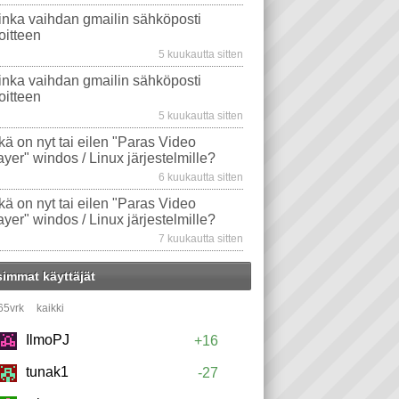
inka vaihdan gmailin sähköposti
oitteen
5 kuukautta sitten
inka vaihdan gmailin sähköposti
oitteen
5 kuukautta sitten
kä on nyt tai eilen "Paras Video
ayer" windos / Linux järjestelmille?
6 kuukautta sitten
kä on nyt tai eilen "Paras Video
ayer" windos / Linux järjestelmille?
7 kuukautta sitten
simmat käyttäjät
65vrk
kaikki
IlmoPJ
+16
tunak1
-27