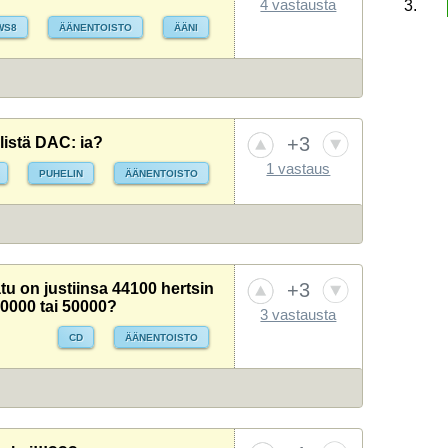
4 vastausta
3.
WS8
ÄÄNENTOISTO
ÄÄNI
1.
1.
2.
2.
3.
3.
+3
listä DAC: ia?
4.
4.
1 vastaus
PUHELIN
ÄÄNENTOISTO
5.
5.
+3
tu on justiinsa 44100 hertsin
40000 tai 50000?
3 vastausta
CD
ÄÄNENTOISTO