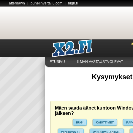
afterdawn
|
puhelinvertailu.com
|
high.fi
ETUSIVU
ILMAN VASTAUSTA OLEVAT
Kysymykset 
Miten saada äänet kuntoon Window
jälkeen?
BUGI
KAIUTTIMET
PÄI
WINDOWS 10
WINDOWS UPDATE