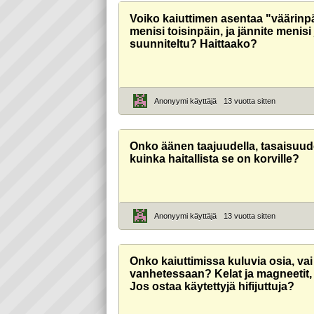
Voiko kaiuttimen asentaa "väärinpä
menisi toisinpäin, ja jännite menisi
suunniteltu? Haittaako?
Anonyymi käyttäjä
13 vuotta sitten
Onko äänen taajuudella, tasaisuude
kuinka haitallista se on korville?
Anonyymi käyttäjä
13 vuotta sitten
Onko kaiuttimissa kuluvia osia, va
vanhetessaan? Kelat ja magneetit,
Jos ostaa käytettyjä hifijuttuja?