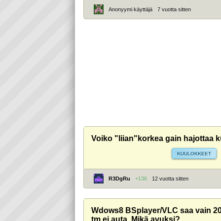
Anonyymi käyttäjä
7 vuotta sitten
Voiko "liian"korkea gain hajottaa 
KUULOKKEET
R3DgRu
+136
12 vuotta sitten
Wdows8 BSplayer/VLC saa vain 20%
tm ei auta. Mikä avuksi?