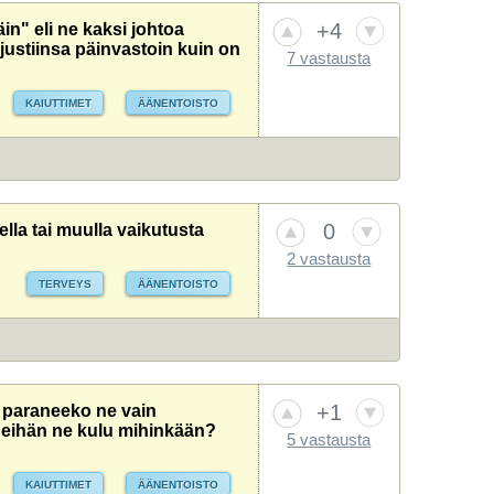
+4
in" eli ne kaksi johtoa
 justiinsa päinvastoin kuin on
7 vastausta
KAIUTTIMET
ÄÄNENTOISTO
0
lla tai muulla vaikutusta
2 vastausta
TERVEYS
ÄÄNENTOISTO
+1
i paraneeko ne vain
 eihän ne kulu mihinkään?
5 vastausta
KAIUTTIMET
ÄÄNENTOISTO