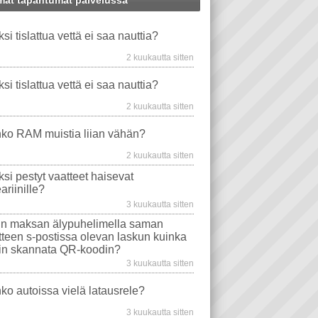
at tapahtumat palvelussa
MINEN
WS XP
WINDOWS-ONGELMAT
PANKKI
PANKKIKORTTI
ksi tislattua vettä ei saa nauttia?
VIDEO PLAYER
TAVAT TIETOKONEET
PUHELIN
EMOLEVYT
STEARIINI
2 kuukautta sitten
PROSESSORIT
WINDOWS VISTA
ksi tislattua vettä ei saa nauttia?
EVYT
NÄYTÖT
WINDOWS 10
2 kuukautta sitten
MA
TIETOKONEEN OSTO
WLAN
ko RAM muistia liian vähän?
AJURIT
VIRUSTORJUNTA
2 kuukautta sitten
SONGELMAT
AFTERDAWN
YOUTUBE
ksi pestyt vaatteet haisevat
VIDEON TOISTO
SAMSUNG
ariinille?
I
INTERNET EXPLORER
3 kuukautta sitten
n maksan älypuhelimella saman
itteen s-postissa olevan laskun kuinka
in skannata QR-koodin?
3 kuukautta sitten
ko autoissa vielä latausrele?
3 kuukautta sitten