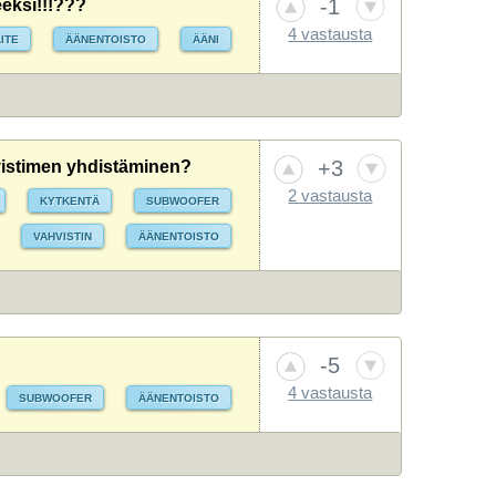
-1
eeksi!!!???
4 vastausta
ITE
ÄÄNENTOISTO
ÄÄNI
+3
vistimen yhdistäminen?
2 vastausta
KYTKENTÄ
SUBWOOFER
VAHVISTIN
ÄÄNENTOISTO
-5
4 vastausta
SUBWOOFER
ÄÄNENTOISTO