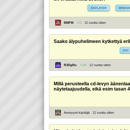
BSPLAYER
WINDO
BMFM
+23
12 vuotta sitten
Saako älypuhelimeen kytkettyä eril
DAC
R3DgRu
+136
12 vuotta sitten
Millä perusteella cd-levyn äänenlaa
näytetaajuudella, eikä esim tasan 
Anonyymi käyttäjä
12 vuotta sitten