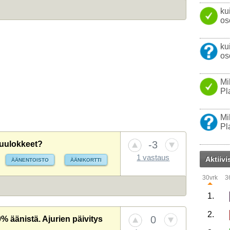
ku
os
ku
os
Mi
Pl
Mi
Pl
-3
kuulokkeet?
1 vastaus
Aktiivi
ÄÄNENTOISTO
ÄÄNIKORTTI
30vrk
3
1.
2.
0
 äänistä. Ajurien päivitys