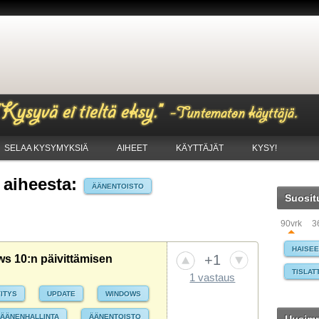
SELAA KYSYMYKSIÄ
AIHEET
KÄYTTÄJÄT
KYSY!
aiheesta:
ÄÄNENTOISTO
Suosit
90vrk
3
HAISE
+1
s 10:n päivittämisen
TISLAT
1 vastaus
VITYS
UPDATE
WINDOWS
TISLAT
WINDO
ÄÄNENHALLINTA
ÄÄNENTOISTO
LATAU
TIETO