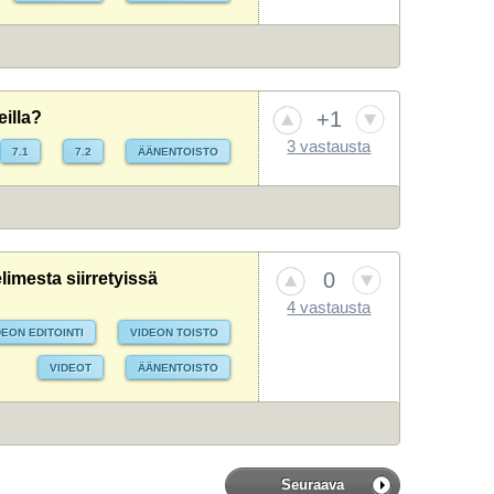
+1
eilla?
3 vastausta
7.1
7.2
ÄÄNENTOISTO
0
limesta siirretyissä
4 vastausta
DEON EDITOINTI
VIDEON TOISTO
VIDEOT
ÄÄNENTOISTO
Seuraava