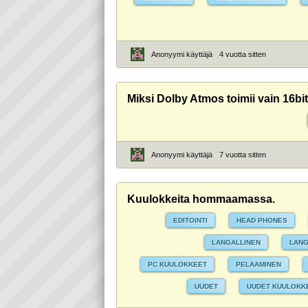
Anonyymi käyttäjä
4 vuotta sitten
Miksi Dolby Atmos toimii vain 16bi
Anonyymi käyttäjä
7 vuotta sitten
Kuulokkeita hommaamassa.
EDITOINTI
HEAD PHONES
LANGALLINEN
LANG
PC KUULOKKEET
PELAAMINEN
UUDET
UUDET KUULOKK