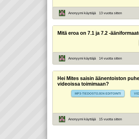
Anonyymi käyttäjä
13 vuotta sitten
Mitä eroa on 7.1 ja 7.2 -ääniformaat
Anonyymi käyttäjä
14 vuotta sitten
Hei Mites saisin äänentoiston puhe
videoissa toimimaan?
MP3-TIEDOSTOJEN EDITOINTI
VI
Anonyymi käyttäjä
15 vuotta sitten