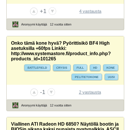
+1
4 vastausta
Anonyymi käyttäjä
12 vuotta sitten
Onko tämä kone hyvä? Pyörittisikö BF4 High
asetuksilla +60fps Linkki:
http://www.systemastore.fi/product_info.php?
products_id=101265
BATTLEFIELD
CRYSIS
FULL
HD
KONE
PELITIETOKONE
UUSI
-1
2 vastausta
Anonyymi käyttäjä
12 vuotta sitten
Viallinen ATI Radeon HD 6850? Näytöllä bootin ja
BIOSin aikana kaksi punaista pystypalkkia, ASCII