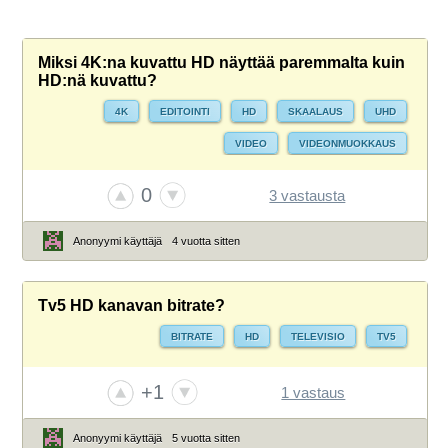
Miksi 4K:na kuvattu HD näyttää paremmalta kuin
HD:nä kuvattu?
4K
EDITOINTI
HD
SKAALAUS
UHD
VIDEO
VIDEONMUOKKAUS
0
3 vastausta
Anonyymi käyttäjä
4 vuotta sitten
Tv5 HD kanavan bitrate?
BITRATE
HD
TELEVISIO
TV5
+1
1 vastaus
Anonyymi käyttäjä
5 vuotta sitten