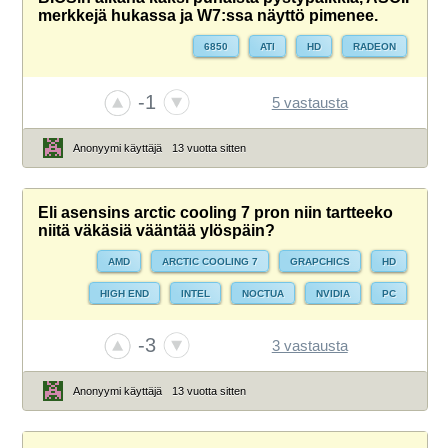
merkkejä hukassa ja W7:ssa näyttö pimenee.
6850
ATI
HD
RADEON
-1
5 vastausta
Anonyymi käyttäjä
13 vuotta sitten
Eli asensins arctic cooling 7 pron niin tartteeko
niitä väkäsiä vääntää ylöspäin?
AMD
ARCTIC COOLING 7
GRAPCHICS
HD
HIGH END
INTEL
NOCTUA
NVIDIA
PC
RADEON
TUULETTIMET
-3
3 vastausta
Anonyymi käyttäjä
13 vuotta sitten