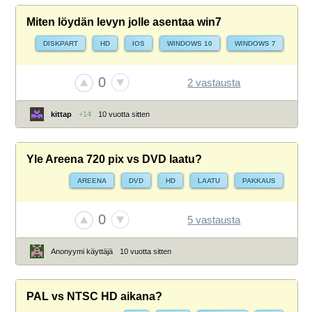
Miten löydän levyn jolle asentaa win7
DISKPART
HD
IOS
WINDOWS 10
WINDOWS 7
0
2 vastausta
kittap
+14
10 vuotta sitten
Yle Areena 720 pix vs DVD laatu?
AREENA
DVD
HD
LAATU
PAKKAUS
0
5 vastausta
Anonyymi käyttäjä
10 vuotta sitten
PAL vs NTSC HD aikana?