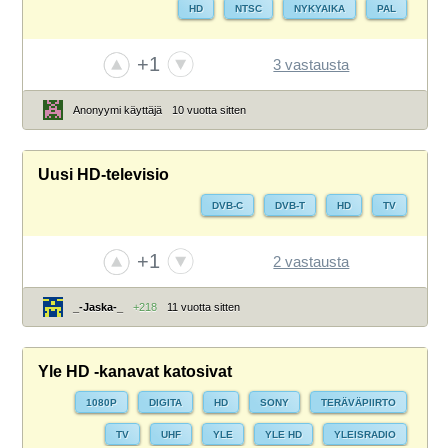
HD
NTSC
NYKYAIKA
PAL
+1
3 vastausta
Anonyymi käyttäjä
10 vuotta sitten
Uusi HD-televisio
DVB-C
DVB-T
HD
TV
+1
2 vastausta
_-Jaska-_
+218
11 vuotta sitten
Yle HD -kanavat katosivat
1080P
DIGITA
HD
SONY
TERÄVÄPIIRTO
TV
UHF
YLE
YLE HD
YLEISRADIO