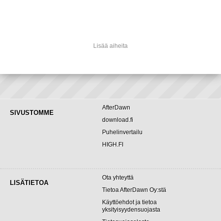
Lisää aiheita
AfterDawn
SIVUSTOMME
download.fi
Puhelinvertailu
HIGH.FI
Ota yhteyttä
LISÄTIETOA
Tietoa AfterDawn Oy:stä
Käyttöehdot ja tietoa
yksityisyydensuojasta