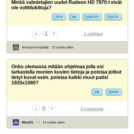
Minkä valmistajien uudet Radeon HD 7970:t eivät
ole volttilukittuja?
7970
HD
LUKITTU
VOLTTI
-1
1 vastaus
Anonyymi käyttäjä
13 vuotta sitten
Onko olemassa mitään ohjelmaa jolla voi
tarkastella monien kuvien tietoja ja poistaa jotkut
tietyt kuvat esim. poistaa kaikki muut paitsi
1920x1080?
HD
KUVAT
0
3 vastausta
Mixu93
+3
14 vuotta sitten