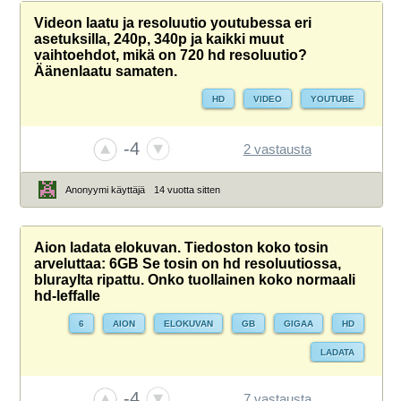
Videon laatu ja resoluutio youtubessa eri
asetuksilla, 240p, 340p ja kaikki muut
vaihtoehdot, mikä on 720 hd resoluutio?
Äänenlaatu samaten.
HD
VIDEO
YOUTUBE
-4
2 vastausta
Anonyymi käyttäjä
14 vuotta sitten
Aion ladata elokuvan. Tiedoston koko tosin
arveluttaa: 6GB Se tosin on hd resoluutiossa,
bluraylta ripattu. Onko tuollainen koko normaali
hd-leffalle
6
AION
ELOKUVAN
GB
GIGAA
HD
LADATA
-4
7 vastausta