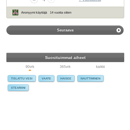
Anonyymi käyttäjä
14 vuotta sitten
Seuraava
Suosituimmat aiheet
90vrk
365vrk
kaikki
TISLATTU VESI
VAATE
HAISEE
NAUTTIMINEN
STEARIINI