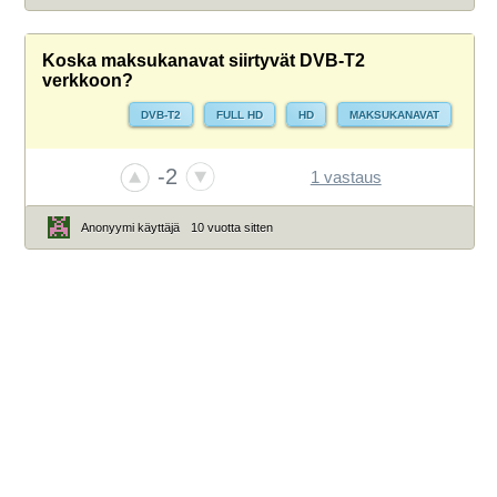
Koska maksukanavat siirtyvät DVB-T2
verkkoon?
DVB-T2
FULL HD
HD
MAKSUKANAVAT
-2
1 vastaus
Anonyymi käyttäjä
10 vuotta sitten