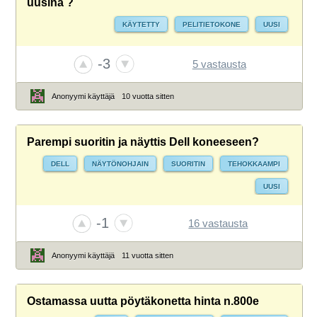
uusina ?
KÄYTETTY
PELITIETOKONE
UUSI
-3
5 vastausta
Anonyymi käyttäjä
10 vuotta sitten
Parempi suoritin ja näyttis Dell koneeseen?
DELL
NÄYTÖNOHJAIN
SUORITIN
TEHOKKAAMPI
UUSI
-1
16 vastausta
Anonyymi käyttäjä
11 vuotta sitten
Ostamassa uutta pöytäkonetta hinta n.800e