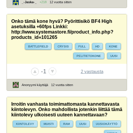
_-Jaska-_
+218
12 vuotta sitten
Onko tämä kone hyvä? Pyörittisikö BF4 High
asetuksilla +60fps Linkki:
http://www.systemastore.fi/product_info.php?
products_id=101265
BATTLEFIELD
CRYSIS
FULL
HD
KONE
PELITIETOKONE
UUSI
-1
2 vastausta
Anonyymi käyttäjä
12 vuotta sitten
Irroitin vanhasta toimimattomasta kannettavasta
kiintolevyn. Onko mahdollista jotenkin liittää tämä
kiintolevy ulkoisesti uuteen kannettavaan?
KIINTOLEVY
MUISTI
RAM
UUSI
UUSIOKÄYTTÖ