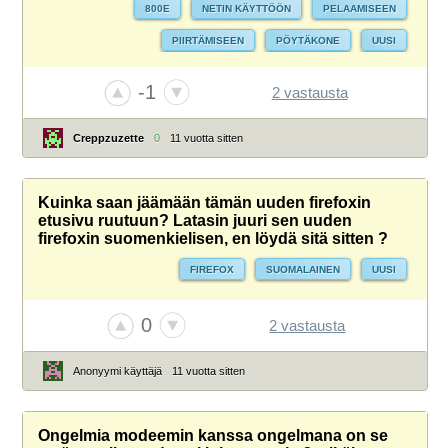
800E
NETIN KÄYTTÖÖN
PELAAMISEEN
PIIRTÄMISEEN
PÖYTÄKONE
UUSI
-1
2 vastausta
Creppzuzette
0
11 vuotta sitten
Kuinka saan jäämään tämän uuden firefoxin
etusivu ruutuun? Latasin juuri sen uuden
firefoxin suomenkielisen, en löydä sitä sitten ?
FIREFOX
SUOMALAINEN
UUSI
0
2 vastausta
Anonyymi käyttäjä
11 vuotta sitten
Ongelmia modeemin kanssa ongelmana on se