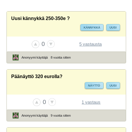
Uusi kännykkä 250-350e ?
KÄNNYKKÄ
UUSI
0
5 vastausta
Anonyymi käyttäjä
8 vuotta sitten
Päänäyttö 320 eurolla?
NÄYTTÖ
UUSI
0
1 vastaus
Anonyymi käyttäjä
9 vuotta sitten