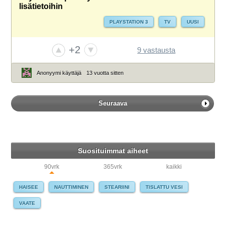
lisätietoihin
PLAYSTATION 3
TV
UUSI
+2
9 vastausta
Anonyymi käyttäjä
13 vuotta sitten
Seuraava
Suosituimmat aiheet
90vrk
365vrk
kaikki
HAISEE
NAUTTIMINEN
STEARIINI
TISLATTU VESI
VAATE