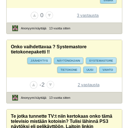
VANHA
0
3 vastausta
Anonyymi käyttäjä
13 vuotta sitten
Onko vaihdettavaa ? Systemastore
tietokonepaketti !!
JÄÄHDYTYS
NÄYTÖNOHJAIN
SYSTEMASTORE
TIETOKONE
UUSI
VAIHTO
-2
2 vastausta
Anonyymi käyttäjä
13 vuotta sitten
Te jotka tunnette TV:t niin kertokaas onko tämä
televisio mistään kotoisin? Tulisi lähinnä PS3
näytöksi eli pelikäyttöön. Laitoin linkin