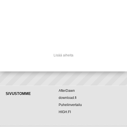
Lisää aiheita
AfterDawn
SIVUSTOMME
download.fi
Puhelinvertailu
HIGH.FI