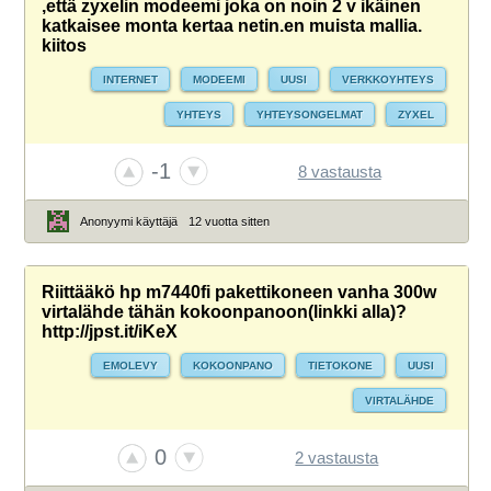
,että zyxelin modeemi joka on noin 2 v ikäinen
katkaisee monta kertaa netin.en muista mallia.
kiitos
INTERNET
MODEEMI
UUSI
VERKKOYHTEYS
YHTEYS
YHTEYSONGELMAT
ZYXEL
-1
8 vastausta
Anonyymi käyttäjä
12 vuotta sitten
Riittääkö hp m7440fi pakettikoneen vanha 300w
virtalähde tähän kokoonpanoon(linkki alla)?
http://jpst.it/iKeX
EMOLEVY
KOKOONPANO
TIETOKONE
UUSI
VIRTALÄHDE
0
2 vastausta