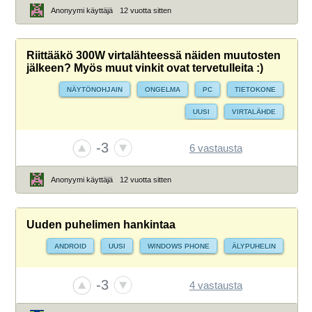
Anonyymi käyttäjä
12 vuotta sitten
Riittääkö 300W virtalähteessä näiden muutosten
jälkeen? Myös muut vinkit ovat tervetulleita :)
NÄYTÖNOHJAIN
ONGELMA
PC
TIETOKONE
UUSI
VIRTALÄHDE
-3
6 vastausta
Anonyymi käyttäjä
12 vuotta sitten
Uuden puhelimen hankintaa
ANDROID
UUSI
WINDOWS PHONE
ÄLYPUHELIN
-3
4 vastausta