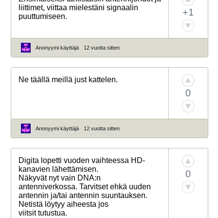
liittimet, viittaa mielestäni signaalin
+1
puuttumiseen.
Anonyymi käyttäjä
12 vuotta sitten
Ne täällä meillä just kattelen.
0
Anonyymi käyttäjä
12 vuotta sitten
Digita lopetti vuoden vaihteessa HD-
kanavien lähettämisen.
0
Näkyvät nyt vain DNA:n
antenniverkossa. Tarvitset ehkä uuden
antennin ja/tai antennin suuntauksen.
Netistä löytyy aiheesta jos
viitsit tutustua.