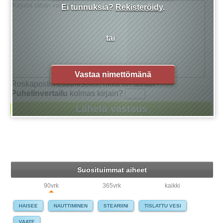
Ei tunnuksia?
Rekisteröidy
.
tai
Vastaa nimettömänä
Roskapostin estämiseksi, mikä on sanan
Puhelinvertailu
kolmas kirjain?
Suosituimmat aiheet
90vrk
365vrk
kaikki
HAISEE
NAUTTIMINEN
STEARIINI
TISLATTU VESI
VAATE