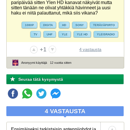
paripäivää sitten Ylen HD kanavat näkyivät mutta
sitten tänään ne olivat yhtäkkiä hävinneet ja uusi
haku ei niitä palauttanut, mikä siis vikana?
1080P
DIGITA
HD
SONY
TERÄVÄPIIRTO
TV
UHF
YLE
YLE HD
YLEISRADIO
+1
4 vastausta
Anonyymi käyttäjä
12 vuotta sitten
Seuraa tätä kysymystä
4 VASTAUSTA
Ensimäiseksi tarkistaisin antennijohdot ja