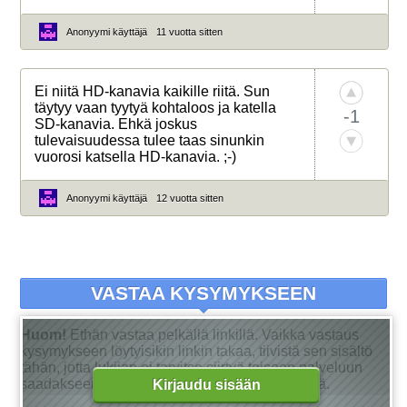
Anonyymi käyttäjä
11 vuotta sitten
Ei niitä HD-kanavia kaikille riitä. Sun
täytyy vaan tyytyä kohtaloos ja katella
-1
SD-kanavia. Ehkä joskus
tulevaisuudessa tulee taas sinunkin
vuorosi katsella HD-kanavia. ;-)
Anonyymi käyttäjä
12 vuotta sitten
VASTAA KYSYMYKSEEN
Huom!
Ethän vastaa pelkällä linkillä. Vaikka vastaus
kysymykseen löytyisikin linkin takaa, tiivistä sen sisältö
tähän, jotta lukijan ei tarvitse siirtyä toiseen palveluun
saadakseen tarkan vastauksen kysymykseensä.
Kirjaudu sisään