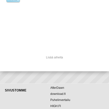
Lisää aiheita
AfterDawn
SIVUSTOMME
download.fi
Puhelinvertailu
HIGH.FI