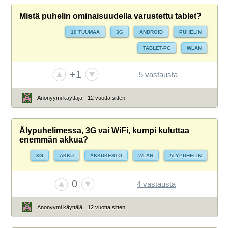
Mistä puhelin ominaisuudella varustettu tablet?
10 TUUMAA
3G
ANDROID
PUHELIN
TABLET-PC
WLAN
+1
5 vastausta
Anonyymi käyttäjä
12 vuotta sitten
Älypuhelimessa, 3G vai WiFi, kumpi kuluttaa
enemmän akkua?
3G
AKKU
AKKUKESTO
WLAN
ÄLYPUHELIN
0
4 vastausta
Anonyymi käyttäjä
12 vuotta sitten