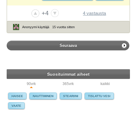
LANGATON NETTI
MOBIILILAAJAKAISTA
+4
4 vastausta
NETTIYHTEYS. TABLET
SAUNALAHTI
SONERA
TIETOKONEEN OSTO
WELHO
WI-FI
WLAN
Anonyymi käyttäjä
15 vuotta sitten
Seuraava
Suosituimmat aiheet
90vrk
365vrk
kaikki
HAISEE
NAUTTIMINEN
STEARIINI
TISLATTU VESI
VAATE