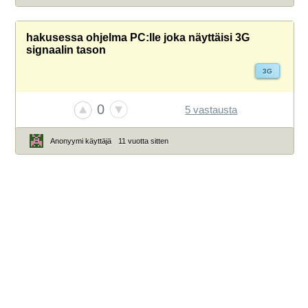
hakusessa ohjelma PC:lle joka näyttäisi 3G
signaalin tason
3G
0
5 vastausta
Anonyymi käyttäjä
11 vuotta sitten