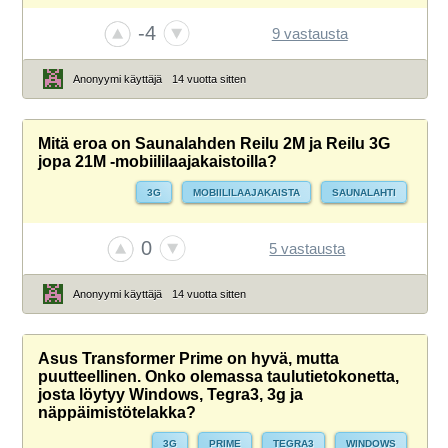
-4
9 vastausta
Anonyymi käyttäjä
14 vuotta sitten
Mitä eroa on Saunalahden Reilu 2M ja Reilu 3G
jopa 21M -mobiililaajakaistoilla?
3G
MOBIILILAAJAKAISTA
SAUNALAHTI
0
5 vastausta
Anonyymi käyttäjä
14 vuotta sitten
Asus Transformer Prime on hyvä, mutta
puutteellinen. Onko olemassa taulutietokonetta,
josta löytyy Windows, Tegra3, 3g ja
näppäimistötelakka?
3G
PRIME
TEGRA3
WINDOWS