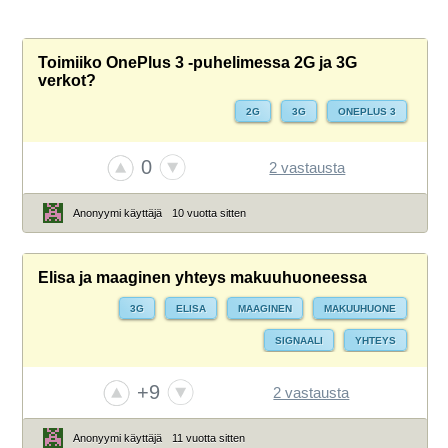
Toimiiko OnePlus 3 -puhelimessa 2G ja 3G
verkot?
2G
3G
ONEPLUS 3
0
2 vastausta
Anonyymi käyttäjä
10 vuotta sitten
Elisa ja maaginen yhteys makuuhuoneessa
3G
ELISA
MAAGINEN
MAKUUHUONE
SIGNAALI
YHTEYS
+9
2 vastausta
Anonyymi käyttäjä
11 vuotta sitten