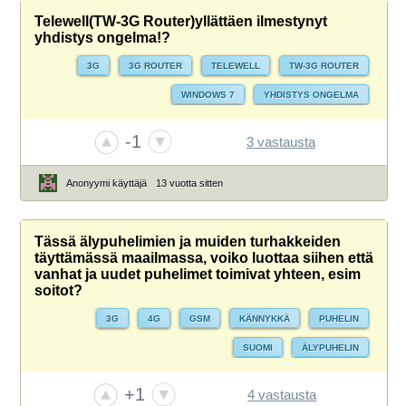
Telewell(TW-3G Router)yllättäen ilmestynyt
yhdistys ongelma!?
3G
3G ROUTER
TELEWELL
TW-3G ROUTER
WINDOWS 7
YHDISTYS ONGELMA
-1
3 vastausta
Anonyymi käyttäjä
13 vuotta sitten
Tässä älypuhelimien ja muiden turhakkeiden
täyttämässä maailmassa, voiko luottaa siihen että
vanhat ja uudet puhelimet toimivat yhteen, esim
soitot?
3G
4G
GSM
KÄNNYKKÄ
PUHELIN
SUOMI
ÄLYPUHELIN
+1
4 vastausta