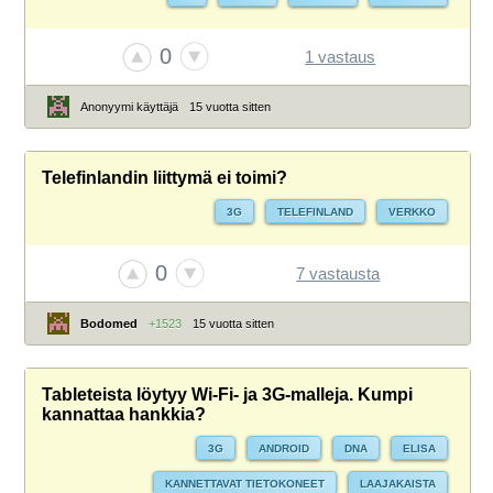
0
1 vastaus
Anonyymi käyttäjä
15 vuotta sitten
Telefinlandin liittymä ei toimi?
3G
TELEFINLAND
VERKKO
0
7 vastausta
Bodomed
+1523
15 vuotta sitten
Tableteista löytyy Wi-Fi- ja 3G-malleja. Kumpi
kannattaa hankkia?
3G
ANDROID
DNA
ELISA
KANNETTAVAT TIETOKONEET
LAAJAKAISTA