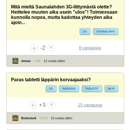
Mitä mieltä Saunalahden 3G-liittymästä olette?
Heittelee muuten aika usein "ulos"! Toimiessaan
kunnolla nopea, mutta kadottaa yhteyden aika
ajoin...
3G
SAUNALAHTI
-2
8 vastausta
rimian
+346
13 vuotta sitten
Paras tabletti läppärin korvaajaaksi?
3G
ANDROID
TABLETIT
WI-FI
+3
15 vastausta
Bodomed
+1523
13 vuotta sitten