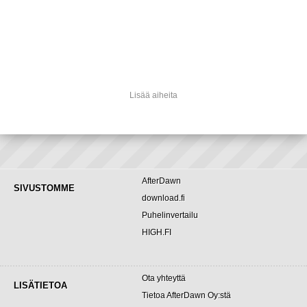
Lisää aiheita
AfterDawn
SIVUSTOMME
download.fi
Puhelinvertailu
HIGH.FI
Ota yhteyttä
LISÄTIETOA
Tietoa AfterDawn Oy:stä