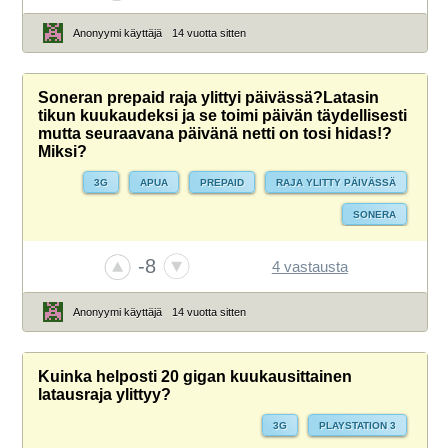
Anonyymi käyttäjä
14 vuotta sitten
Soneran prepaid raja ylittyi päivässä?Latasin
tikun kuukaudeksi ja se toimi päivän täydellisesti
mutta seuraavana päivänä netti on tosi hidas!?
Miksi?
3G
APUA
PREPAID
RAJA YLITTY PÄIVÄSSÄ
SONERA
-8
4 vastausta
Anonyymi käyttäjä
14 vuotta sitten
Kuinka helposti 20 gigan kuukausittainen
latausraja ylittyy?
3G
PLAYSTATION 3