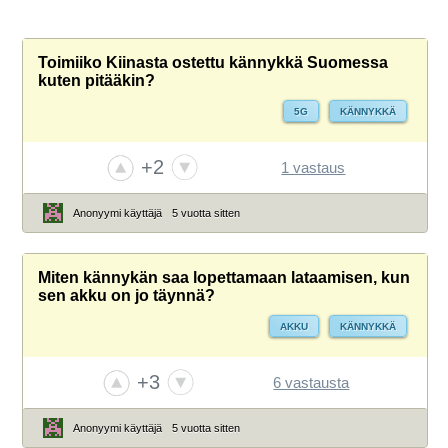
Toimiiko Kiinasta ostettu kännykkä Suomessa
kuten pitääkin?
5G
KÄNNYKKÄ
+2
1 vastaus
Anonyymi käyttäjä
5 vuotta sitten
Miten kännykän saa lopettamaan lataamisen, kun
sen akku on jo täynnä?
AKKU
KÄNNYKKÄ
+3
6 vastausta
Anonyymi käyttäjä
5 vuotta sitten