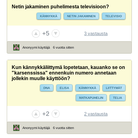
Netin jakaminen puhelimesta televisioon?
KÄNNYKKÄ
NETIN JAKAMINEN
TELEVISIO
+5
3 vastausta
Anonyymi käyttäjä
6 vuotta sitten
Kun kännykkäliittymä lopetetaan, kauanko se on
"karsenssissa" ennenkuin numero annetaan
jollekin muulle käyttöön?
DNA
ELISA
KÄNNYKKÄ
LIITTYMÄT
MATKAPUHELIN
TELIA
+2
2 vastausta
Anonyymi käyttäjä
6 vuotta sitten