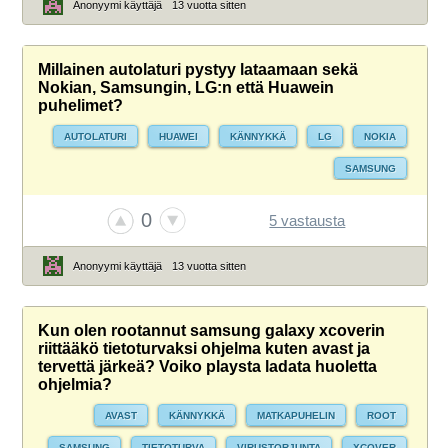
Anonyymi käyttäjä
13 vuotta sitten
Millainen autolaturi pystyy lataamaan sekä
Nokian, Samsungin, LG:n että Huawein
puhelimet?
AUTOLATURI
HUAWEI
KÄNNYKKÄ
LG
NOKIA
SAMSUNG
0
5 vastausta
Anonyymi käyttäjä
13 vuotta sitten
Kun olen rootannut samsung galaxy xcoverin
riittääkö tietoturvaksi ohjelma kuten avast ja
tervettä järkeä? Voiko playsta ladata huoletta
ohjelmia?
AVAST
KÄNNYKKÄ
MATKAPUHELIN
ROOT
SAMSUNG
TIETOTURVA
VIRUSTORJUNTA
XCOVER