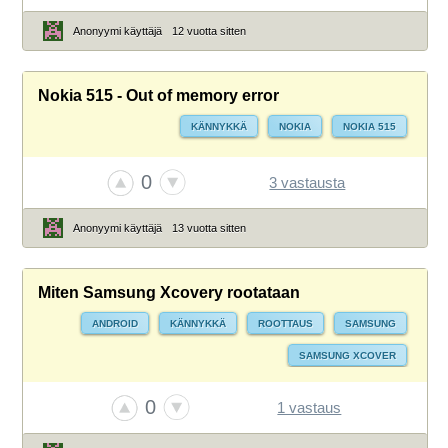
Anonyymi käyttäjä
12 vuotta sitten
Nokia 515 - Out of memory error
KÄNNYKKÄ
NOKIA
NOKIA 515
0
3 vastausta
Anonyymi käyttäjä
13 vuotta sitten
Miten Samsung Xcovery rootataan
ANDROID
KÄNNYKKÄ
ROOTTAUS
SAMSUNG
SAMSUNG XCOVER
0
1 vastaus