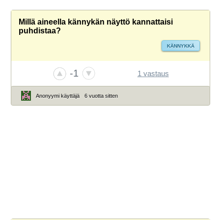
Millä aineella kännykän näyttö kannattaisi
puhdistaa?
KÄNNYKKÄ
-1
1 vastaus
Anonyymi käyttäjä
6 vuotta sitten