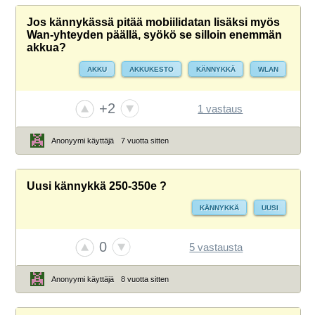
Jos kännykässä pitää mobiilidatan lisäksi myös
Wan-yhteyden päällä, syökö se silloin enemmän
akkua?
AKKU
AKKUKESTO
KÄNNYKKÄ
WLAN
+2
1 vastaus
Anonyymi käyttäjä
7 vuotta sitten
Uusi kännykkä 250-350e ?
KÄNNYKKÄ
UUSI
0
5 vastausta
Anonyymi käyttäjä
8 vuotta sitten