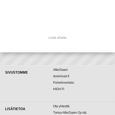
Lisää aiheita
AfterDawn
SIVUSTOMME
download.fi
Puhelinvertailu
HIGH.FI
Ota yhteyttä
LISÄTIETOA
Tietoa AfterDawn Oy:stä