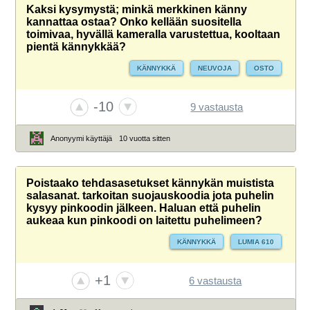
Kaksi kysymystä; minkä merkkinen känny
kannattaa ostaa? Onko kellään suositella
toimivaa, hyvällä kameralla varustettua, kooltaan
pientä kännykkää?
KÄNNYKKÄ
NEUVOJA
OSTO
-10
9 vastausta
Anonyymi käyttäjä
10 vuotta sitten
Poistaako tehdasasetukset kännykän muistista
salasanat. tarkoitan suojauskoodia jota puhelin
kysyy pinkoodin jälkeen. Haluan että puhelin
aukeaa kun pinkoodi on laitettu puhelimeen?
KÄNNYKKÄ
LUMIA 610
+1
6 vastausta