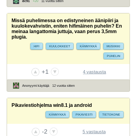
dc91
+20
11 vuotta sitten
Missä puhelimessa on edistyneinen äänipiiri ja
kuulokevahvistin, eniten hifimäinen puhelin? En
meinaa langattomia juttuja, vaan perus 3,5mm
plugia.
HIFI
KUULOKKEET
KÄNNYKKÄ
MUSIIKKI
PUHELIN
+1
4 vastausta
Anonyymi käyttäjä
12 vuotta sitten
Pikaviestiohjelma win8.1 ja android
KÄNNYKKÄ
PIKAVIESTI
TIETOKONE
-2
5 vastausta