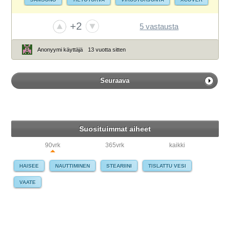
+2
5 vastausta
Anonyymi käyttäjä
13 vuotta sitten
Seuraava
Suosituimmat aiheet
90vrk
365vrk
kaikki
HAISEE
NAUTTIMINEN
STEARIINI
TISLATTU VESI
VAATE