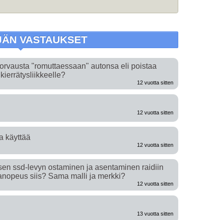
1.
1.
2.
2.
3.
3.
JÄN VASTAUKSET
4.
4.
orvausta "romuttaessaan" autonsa eli poistaa
5.
5.
nkierrätysliikkeelle?
12 vuotta sitten
12 vuotta sitten
a käyttää
12 vuotta sitten
oisen ssd-levyn ostaminen ja asentaminen raidiin
anopeus siis? Sama malli ja merkki?
12 vuotta sitten
13 vuotta sitten