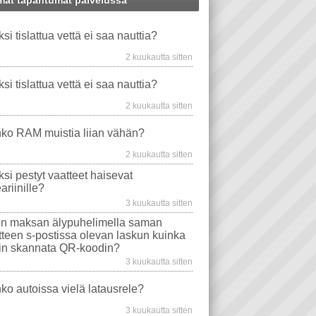
at tapahtumat palvelussa
MINEN
X
WINDOWS-ONGELMAT
PANKKI
PANKKIKORTTI
ksi tislattua vettä ei saa nauttia?
VIDEO PLAYER
TAVAT TIETOKONEET
PUHELIN
EMOLEVYT
STEARIINI
2 kuukautta sitten
PROSESSORIT
WINDOWS VISTA
ksi tislattua vettä ei saa nauttia?
EVYT
NÄYTÖT
WINDOWS 10
2 kuukautta sitten
MA
TIETOKONEEN OSTO
WLAN
ko RAM muistia liian vähän?
AJURIT
VIRUSTORJUNTA
2 kuukautta sitten
SONGELMAT
AFTERDAWN
YOUTUBE
ksi pestyt vaatteet haisevat
VIDEON TOISTO
SAMSUNG
ariinille?
I
INTERNET EXPLORER
3 kuukautta sitten
n maksan älypuhelimella saman
itteen s-postissa olevan laskun kuinka
in skannata QR-koodin?
3 kuukautta sitten
ko autoissa vielä latausrele?
3 kuukautta sitten