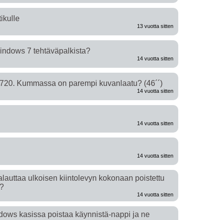
ikulle
13 vuotta sitten
indows 7 tehtäväpalkista?
14 vuotta sitten
0. Kummassa on parempi kuvanlaatu? (46´´)
14 vuotta sitten
14 vuotta sitten
14 vuotta sitten
auttaa ulkoisen kiintolevyn kokonaan poistettu
 ?
14 vuotta sitten
dows kasissa poistaa käynnistä-nappi ja ne