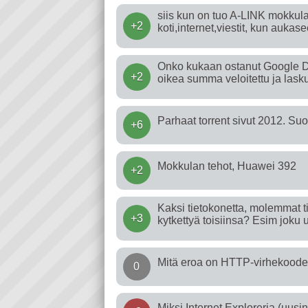
siis kun on tuo A-LINK mokkula
+2
koti,internet,viestit, kun aukasee
Onko kukaan ostanut Google Dr
+2
oikea summa veloitettu ja lask
Parhaat torrent sivut 2012. Su
+6
Mokkulan tehot, Huawei 392
+2
Kaksi tietokonetta, molemmat 
+3
kytkettyä toisiinsa? Esim joku 
Mitä eroa on HTTP-virhekoodei
0
Miksi Internet Exploreria (uusi