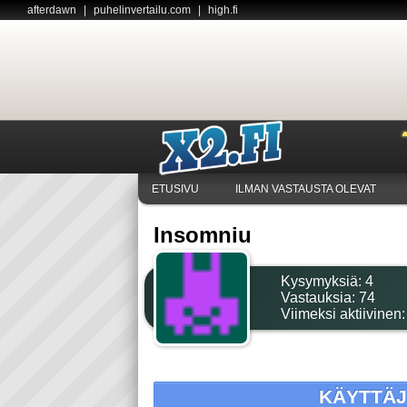
afterdawn
|
puhelinvertailu.com
|
high.fi
ETUSIVU
ILMAN VASTAUSTA OLEVAT
Insomniu
Kysymyksiä:
4
Vastauksia:
74
Viimeksi aktiivinen
KÄYTTÄ