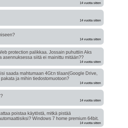
14 vuotta sitten
14 vuotta sitten
amiseen?
14 vuotta sitten
Web protection palikkaa. Jossain puhuttiin Aks
ta asennuksessa siitä ei mainittu mitään??
14 vuotta sitten
itäisi saada mahtumaan 4Gt:n tilaan(Google Drive,
aa pakata ja mihin tiedostomuotoon?
14 vuotta sitten
€?
14 vuotta sitten
ttaa poistaa käytöstä, mitkä pistää
ä automaattisiksi? Windows 7 home premium 64bit.
14 vuotta sitten