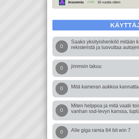
Insomniu
+548
16 vuotta sitten
KÄYTTÄ
Saako yksityishenkilö mitään k
0
rekisteristä ja luovuttaa autoje
jimmsin takuu
0
Mitä kameran aukkoa kannatta
0
Miten helppoa ja mitä vaatii t
0
vanhan ssd-levyn kanssa, tupl
Alle giga ramia 64 bit win 7
0