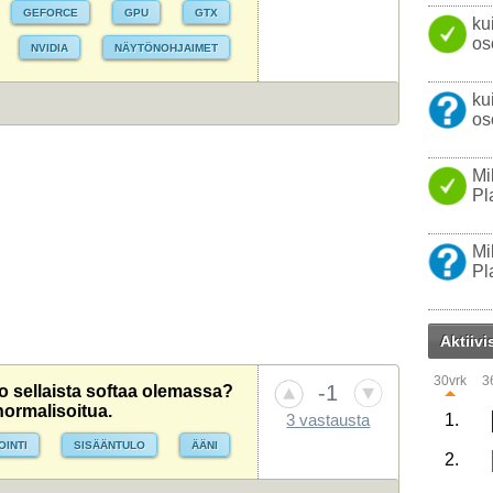
GEFORCE
GPU
GTX
ku
os
NVIDIA
NÄYTÖNOHJAIMET
ku
os
Mi
Pl
Mi
Pl
Aktiivi
30vrk
3
-1
 sellaista softaa olemassa?
normalisoitua.
1.
3 vastausta
OINTI
SISÄÄNTULO
ÄÄNI
2.