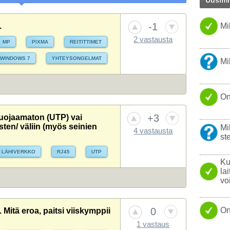
Uusimm
NAUTTI
FIREFO
-1
.
Mi
PARAS 
KANNET
2 vastausta
MP
PIXMA
REITITTIMET
NOKIA
WINDOWS 7
YHTEYSONGELMAT
Mi
KOVAL
ONGEL
On
USB
YHTEY
+3
Suojaamaton (UTP) vai
sten/ väliin (myös seinien
Mi
4 vastausta
LINUX
ste
LÄPPÄR
LÄHIVERKKO
RJ45
UTP
Ku
la
vo
0
On
Mitä eroa, paitsi viiskymppii
1 vastaus