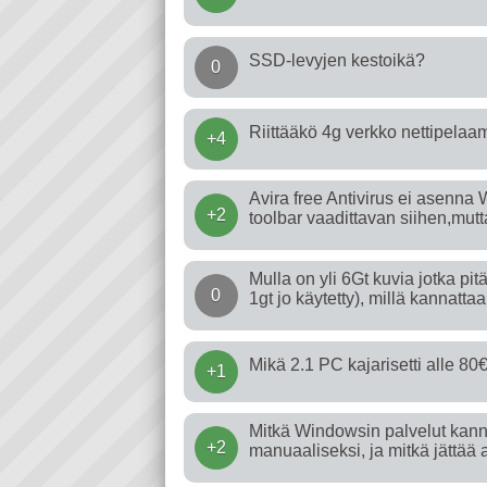
SSD-levyjen kestoikä?
0
Riittääkö 4g verkko nettipela
+4
Avira free Antivirus ei asenna 
+2
toolbar vaadittavan siihen,mut
Mulla on yli 6Gt kuvia jotka p
0
1gt jo käytetty), millä kannatt
Mikä 2.1 PC kajarisetti alle 80
+1
Mitkä Windowsin palvelut kanna
+2
manuaaliseksi, ja mitkä jättä