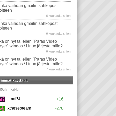
inka vaihdan gmailin sähköposti
oitteen
6 kuukautta sitten
inka vaihdan gmailin sähköposti
oitteen
6 kuukautta sitten
kä on nyt tai eilen "Paras Video
ayer" windos / Linux järjestelmille?
6 kuukautta sitten
kä on nyt tai eilen "Paras Video
ayer" windos / Linux järjestelmille?
7 kuukautta sitten
simmat käyttäjät
65vrk
kaikki
IlmoPJ
+16
xtheseoteam
-270