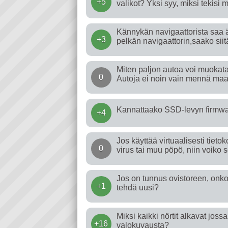
+5
valikot? Yksi syy, miksi tekisi m
Kännykän navigaattorista saa 
+3
pelkän navigaattorin,saako sii
Miten paljon autoa voi muokata 
0
Autoja ei noin vain mennä maala
Kannattaako SSD-levyn firmwar
+4
Jos käyttää virtuaalisesti tieto
0
virus tai muu pöpö, niin voiko
Jos on tunnus ovistoreen, onko
+1
tehdä uusi?
Miksi kaikki nörtit alkavat jo
+16
valokuvausta?