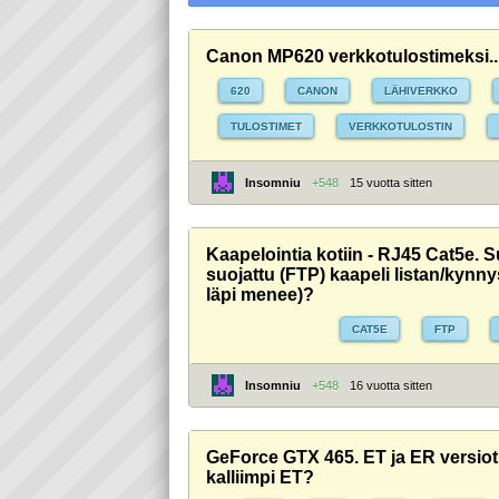
Canon MP620 verkkotulostimeksi..
620
CANON
LÄHIVERKKO
TULOSTIMET
VERKKOTULOSTIN
Insomniu
+548
15 vuotta sitten
Kaapelointia kotiin - RJ45 Cat5e. 
suojattu (FTP) kaapeli listan/kynny
läpi menee)?
CAT5E
FTP
Insomniu
+548
16 vuotta sitten
GeForce GTX 465. ET ja ER versiot. 
kalliimpi ET?