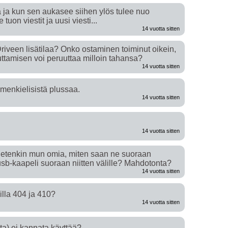
 ja kun sen aukasee siihen ylös tulee nuo
 tuon viestit ja uusi viesti...
14 vuotta sitten
iveen lisätilaa? Onko ostaminen toiminut oikein,
uttamisen voi peruuttaa milloin tahansa?
14 vuotta sitten
omenkielisistä plussaa.
14 vuotta sitten
14 vuotta sitten
tietenkin mun omia, miten saan ne suoraan
usb-kaapeli suoraan niitten välille? Mahdotonta?
14 vuotta sitten
lla 404 ja 410?
14 vuotta sitten
nta) ei kannata käyttää?