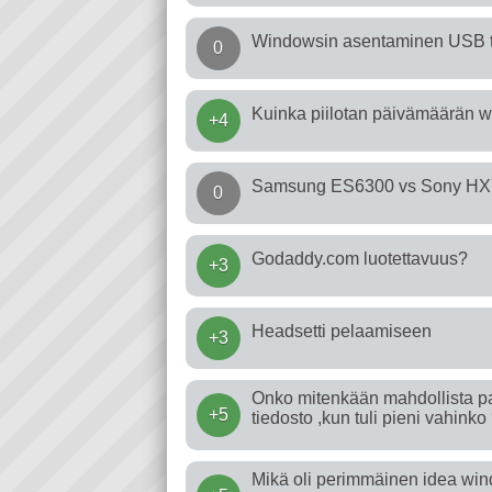
Windowsin asentaminen USB t
0
Kuinka piilotan päivämäärän w
+4
Samsung ES6300 vs Sony HX72
0
Godaddy.com luotettavuus?
+3
Headsetti pelaamiseen
+3
Onko mitenkään mahdollista pal
+5
tiedosto ,kun tuli pieni vahinko
Mikä oli perimmäinen idea win