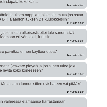
ieli skipata koko kasi...
14 vuotta sitten
ääniohjauksen nappikuulokkeisiin,mutta jos ostaa
tä BT:lla ääniohjauksen BT kuulokkeisiin?
14 vuotta sitten
ja somistaa ulkoisesti, ettei tule sanomista?
amaan eri väriseksi, luulisin...
14 vuotta sitten
e päivittää ennen käyttöönottoa?
14 vuotta sitten
konetta (vmware player) ja jos siihen tulee joku
 se levitä koko koneeseen?
14 vuotta sitten
 tämä sama tunnus sitten ovishareen vai pitääkö
14 vuotta sitten
ssain vaiheessa elämäänsä harrastamaan