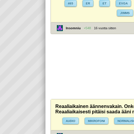
465
ER
ET
EVGA
JIMMS
Insomniu
+548
16 vuotta sitten
Reaaliaikainen äännenvakain. Onko
Reaaliaikaisesti pitäisi saada ääni 
AUDIO
MIKROFONI
NORMALIS