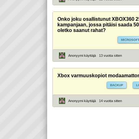
Onko joku osallistunut XBOX360
kampanjaan, jossa pitäisi saada 50e
oletko saanut rahat?
MICROSOF
Anonyymi käyttäjä
13 vuotta sitten
Xbox varmuuskopiot modaamatto
BACKUP
L
Anonyymi käyttäjä
14 vuotta sitten