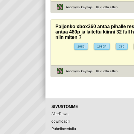
Anonyymi käyttäjä
16 vuotta sitten
Paljonko xbox360 antaa pihalle res
antaa 480p ja laitettu kiinni 32 full
niin miten ?
1080
1080P
360
Anonyymi käyttäjä
16 vuotta sitten
SIVUSTOMME
AfterDawn
download.fi
Puhelinvertailu