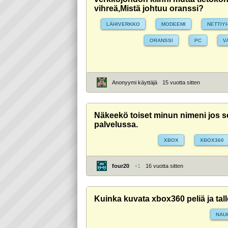
vihreä,Mistä johtuu oranssi?
LÄHIVERKKO
MODEEMI
NETTIY
ORANSSI
PC
V
Anonyymi käyttäjä
15 vuotta sitten
Näkeekö toiset minun nimeni jos sen
palvelussa.
XBOX
XBOX360
four20
+1
16 vuotta sitten
Kuinka kuvata xbox360 peliä ja tal
NAU