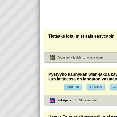
Tietāāks joku mist sais easycapin
Anonyymi käyttäjä
14 vuotta sitten
Pystyykö kännykän wlan-jakoa kä
kun laitteessa on langaton vastaa
PUHELIN
TOIMIIKO
W-
Nakkipata
-4
14 vuotta sitten