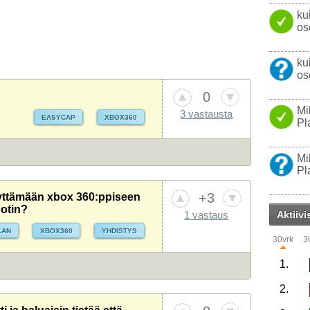
ku
os
ku
os
0
Mi
3 vastausta
EASYCAP
XBOX360
Pl
Mi
Pl
+3
yttämään xbox 360:ppiseen
notin?
Aktiivi
1 vastaus
LAN
XBOX360
YHDISTYS
30vrk
3
1.
2.