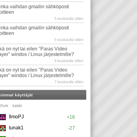
inka vaihdan gmailin sähköposti
oitteen
5 kuukautta sitten
inka vaihdan gmailin sähköposti
oitteen
5 kuukautta sitten
kä on nyt tai eilen "Paras Video
ayer" windos / Linux järjestelmille?
6 kuukautta sitten
kä on nyt tai eilen "Paras Video
ayer" windos / Linux järjestelmille?
7 kuukautta sitten
simmat käyttäjät
65vrk
kaikki
IlmoPJ
+16
tunak1
-27