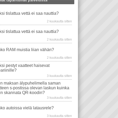
at tapahtumat palvelussa
WS XP
PANKKIKORTTI
WINDOWS-ONGELMAT
ksi tislattua vettä ei saa nauttia?
VIDEO PLAYER
TAVAT TIETOKONEET
PUHELIN
EMOLEVYT
STEARIINI
2 kuukautta sitten
TU VESI
PROSESSORIT
VAATE
WINDOWS VISTA
ksi tislattua vettä ei saa nauttia?
EVYT
NÄYTÖT
ONGELMA
2 kuukautta sitten
WS 10
TIETOKONEEN OSTO
USB
ko RAM muistia liian vähän?
AJURIT
VIRUSTORJUNTA
2 kuukautta sitten
SONGELMAT
AFTERDAWN
YOUTUBE
ksi pestyt vaatteet haisevat
VIDEON TOISTO
SAMSUNG
ariinille?
I
INTERNET EXPLORER
3 kuukautta sitten
n maksan älypuhelimella saman
itteen s-postissa olevan laskun kuinka
in skannata QR-koodin?
3 kuukautta sitten
ko autoissa vielä latausrele?
3 kuukautta sitten