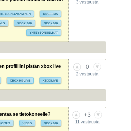
3 vastausta
HTEYDEN JAKAMINEN
ONGELMA
ALO
XBOX 360
XBOX360
YHTEYSONGELMAT
0
 profiiliini pistän xbox live
2 vastausta
XBOX360LIVE
XBOXLIVE
+3
lentaa se tietokoneelle?
11 vastausta
HOITUS
VIDEO
XBOX360