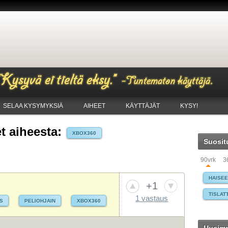
SELAA KYSYMYKSIÄ
AIHEET
KÄYTTÄJÄT
KYSY!
 aiheesta:
XBOX360
Suosit
90vrk
3
HAISE
+1
TISLAT
1 vastaus
S
PELIOHJAIN
XBOX360
AUTO
WINDO
MAKSA
TIETO