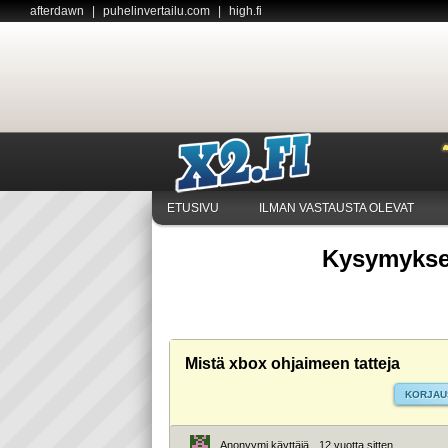
afterdawn
|
puhelinvertailu.com
|
high.fi
ETUSIVU
ILMAN VASTAUSTA OLEVAT
Kysymykset
Mistä xbox ohjaimeen tatteja
KORJAU
Anonyymi käyttäjä
12 vuotta sitten