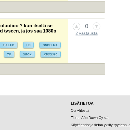
0
oluutioo ? kun itsellä se
 hd tvseen, ja jos saa 1080p
2 vastausta
FULLHD
HD
ONGELMA
TV
XBOX
XBOX360
LISÄTIETOA
Ota yhteyttä
Tietoa AfterDawn Oy:stä
Käyttöehdot ja tietoa yksityisyydensu