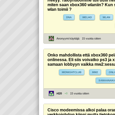
Heeyy. Taloyhtiöömme tuli uusi netti
miten saan xbox360 wlaniin? Kun sa
wlan toimii ?
DNA
WELHO
WLAN
Anonyymi käyttäjä
15 vuotta sitten
Onko mahdollista että xbox360 pel
onlinessa. Eli siis voivatko ps3 j
samaan lobbyyn vaikka mw2:sess
MIDNIGHTCLUB
MW2
ONL
SAMAANAIK
i420
+8
15 vuotta sitten
Cisco modeemissa alkoi palaa oran
verkkojohdon kiinni mutta tietoko