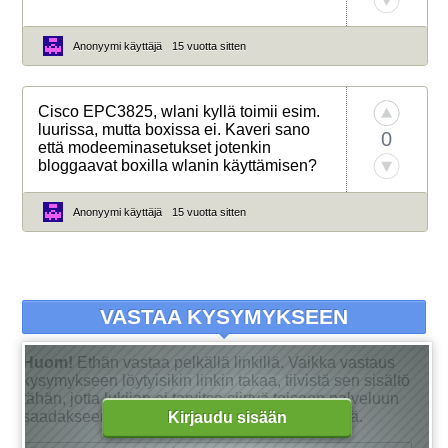
Anonyymi käyttäjä
15 vuotta sitten
Cisco EPC3825, wlani kyllä toimii esim.
luurissa, mutta boxissa ei. Kaveri sano
0
että modeeminasetukset jotenkin
bloggaavat boxilla wlanin käyttämisen?
Anonyymi käyttäjä
15 vuotta sitten
VASTAA KYSYMYKSEEN
Huom!
Ethän vastaa pelkällä linkillä. Vaikka vastaus
kysymykseen löytyisikin linkin takaa, tiivistä sen sisältö
tähän, jotta lukijan ei tarvitse siirtyä toiseen palveluun
saadakseen tarkan vastauksen kysymykseensä.
Kirjaudu sisään