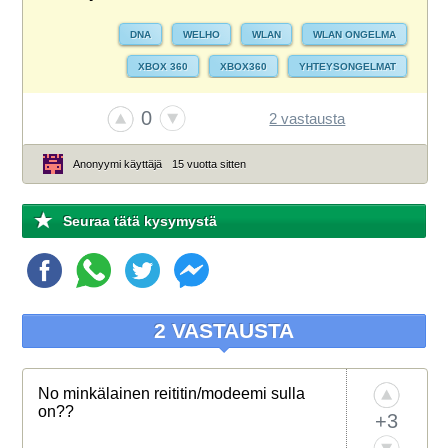
DNA
WELHO
WLAN
WLAN ONGELMA
XBOX 360
XBOX360
YHTEYSONGELMAT
0
2 vastausta
Anonyymi käyttäjä
15 vuotta sitten
Seuraa tätä kysymystä
2 VASTAUSTA
No minkälainen reititin/modeemi sulla
on??
+3