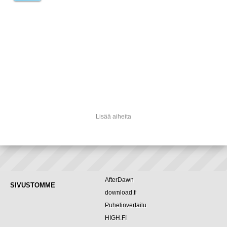
Lisää aiheita
AfterDawn
SIVUSTOMME
download.fi
Puhelinvertailu
HIGH.FI