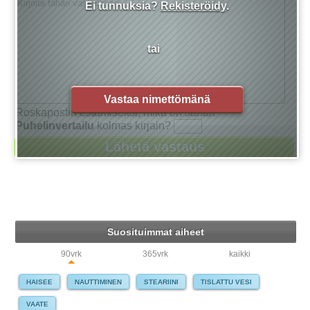
Ei tunnuksia?
Rekisteröidy
.
tai
Vastaa nimettömänä
Roskapostin estämiseksi, mikä on sanan
Puhelinvertailu
kolmas kirjain?
Suosituimmat aiheet
90vrk
365vrk
kaikki
HAISEE
NAUTTIMINEN
STEARIINI
TISLATTU VESI
VAATE