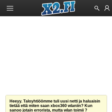
Heeyy. Taloyhtiöömme tuli uusi netti ja haluaisin
tietää että miten saan xbox360 wlaniin? Kun
sanoo jotain errorista, mutta wlan toimii ?