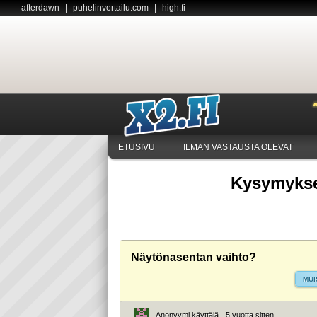
afterdawn
|
puhelinvertailu.com
|
high.fi
ETUSIVU
ILMAN VASTAUSTA OLEVAT
Kysymykse
Näytönasentan vaihto?
MUI
Anonyymi käyttäjä
5 vuotta sitten