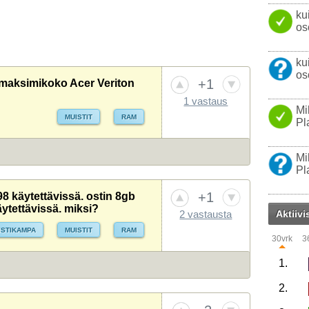
ku
os
ku
os
+1
maksimikoko Acer Veriton
1 vastaus
Mi
MUISTIT
RAM
Pl
Mi
Pl
+1
,98 käytettävissä. ostin 8gb
äytettävissä. miksi?
Aktiivi
2 vastausta
ISTIKAMPA
MUISTIT
RAM
30vrk
3
1.
2.