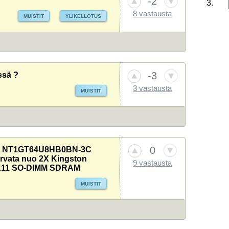
-2
3.
8 vastausta
MUISTIT
YLIKELLOTUS
1.
1.
2.
2.
3.
3.
-3
ssä ?
4.
4.
3 vastausta
MUISTIT
5.
5.
0
NYA NT1GT64U8HB0BN-3C
rvata nuo 2X Kingston
9 vastausta
CL11 SO-DIMM SDRAM
MUISTIT