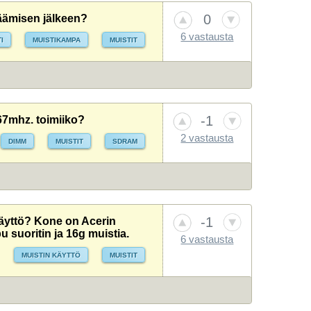
0
säämisen jälkeen?
6 vastausta
I
MUISTIKAMPA
MUISTIT
-1
7mhz. toimiiko?
2 vastausta
DIMM
MUISTIT
SDRAM
-1
käyttö? Kone on Acerin
u suoritin ja 16g muistia.
6 vastausta
MUISTIN KÄYTTÖ
MUISTIT