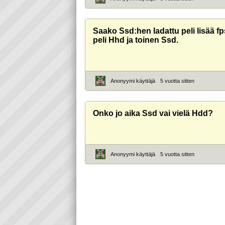
Saako Ssd:hen ladattu peli lisää f
peli Hhd ja toinen Ssd.
Anonyymi käyttäjä
5 vuotta sitten
Onko jo aika Ssd vai vielä Hdd?
Anonyymi käyttäjä
5 vuotta sitten