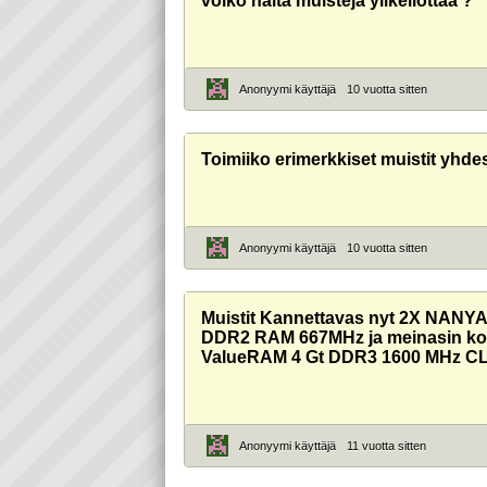
voiko näitä muisteja ylikellottaa ?
Anonyymi käyttäjä
10 vuotta sitten
Toimiiko erimerkkiset muistit yhde
Anonyymi käyttäjä
10 vuotta sitten
Muistit Kannettavas nyt 2X NA
DDR2 RAM 667MHz ja meinasin ko
ValueRAM 4 Gt DDR3 1600 MHz 
Anonyymi käyttäjä
11 vuotta sitten