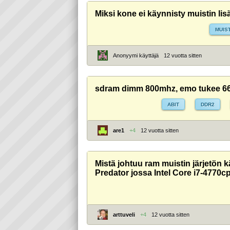
Miksi kone ei käynnisty muistin li
MUIST
Anonyymi käyttäjä
12 vuotta sitten
sdram dimm 800mhz, emo tukee 66
ABIT
DDR2
are1
+4
12 vuotta sitten
Mistä johtuu ram muistin järjetön 
Predator jossa Intel Core i7-4770cp
arttuveli
+4
12 vuotta sitten