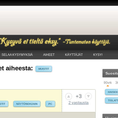
SELAA KYSYMYKSIÄ
AIHEET
KÄYTTÄJÄT
KYSY!
t aiheesta:
MUISTIT
Suosit
90vrk
3
HAISE
+3
TISLAT
2 vastausta
STIT
NÄYTÖNOHJAIN
PC
PANKKI
WINDO
PUHELI
TIETO