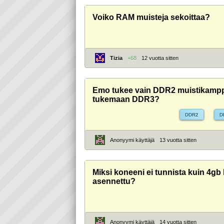
Voiko RAM muisteja sekoittaa?
Tizia
+68
12 vuotta sitten
Emo tukee vain DDR2 muistikamppoj
tukemaan DDR3?
DDR2
D
Anonyymi käyttäjä
13 vuotta sitten
Miksi koneeni ei tunnista kuin 4g
asennettu?
Anonyymi käyttäjä
14 vuotta sitten