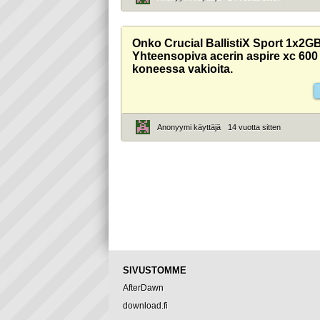
Onko Crucial BallistiX Sport 1x2
Yhteensopiva acerin aspire xc 600
koneessa vakioita.
Anonyymi käyttäjä
14 vuotta sitten
SIVUSTOMME
AfterDawn
download.fi