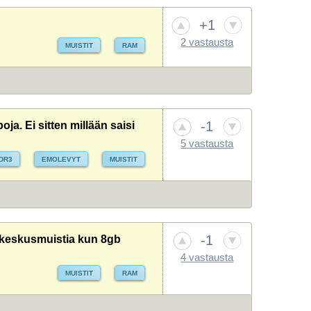
+1
2 vastausta
MUISTIT
RAM
-1
a. Ei sitten millään saisi
5 vastausta
DR3
EMOLEVYT
MUISTIT
-1
b keskusmuistia kun 8gb
4 vastausta
MUISTIT
RAM