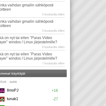
inka vaihdan gmailin sähköposti
oitteen
5 kuukautta sitten
inka vaihdan gmailin sähköposti
oitteen
5 kuukautta sitten
kä on nyt tai eilen "Paras Video
ayer" windos / Linux järjestelmille?
6 kuukautta sitten
kä on nyt tai eilen "Paras Video
ayer" windos / Linux järjestelmille?
7 kuukautta sitten
simmat käyttäjät
65vrk
kaikki
IlmoPJ
+16
tunak1
-27