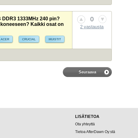
0
GB DDR3 1333MHz 240 pin?
 koneeseen? Kaikki osat on
2 vastausta
ACER
CRUCIAL
MUISTIT
Seuraava
LISÄTIETOA
Ota yhteyttä
Tietoa AfterDawn Oy:stä