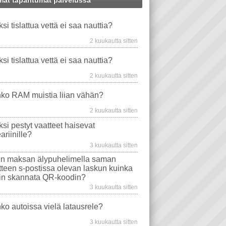
at tapahtumat palvelussa
WS XP
AUTO
WINDOWS-ONGELMAT
HAISEE
LATAUSRELE
ksi tislattua vettä ei saa nauttia?
MINEN QR-KOODILLA
TAVAT TIETOKONEET
NAUTTIMINEN
EMOLEVYT
2 kuukautta sitten
PROSESSORIT
WINDOWS VISTA
ksi tislattua vettä ei saa nauttia?
EVYT
NÄYTÖT
ONGELMA
2 kuukautta sitten
WS 10
TIETOKONEEN OSTO
WLAN
ko RAM muistia liian vähän?
AJURIT
VIRUSTORJUNTA
2 kuukautta sitten
SONGELMAT
AFTERDAWN
YOUTUBE
ksi pestyt vaatteet haisevat
VIDEON TOISTO
SAMSUNG
ariinille?
I
INTERNET EXPLORER
3 kuukautta sitten
n maksan älypuhelimella saman
itteen s-postissa olevan laskun kuinka
in skannata QR-koodin?
3 kuukautta sitten
ko autoissa vielä latausrele?
3 kuukautta sitten