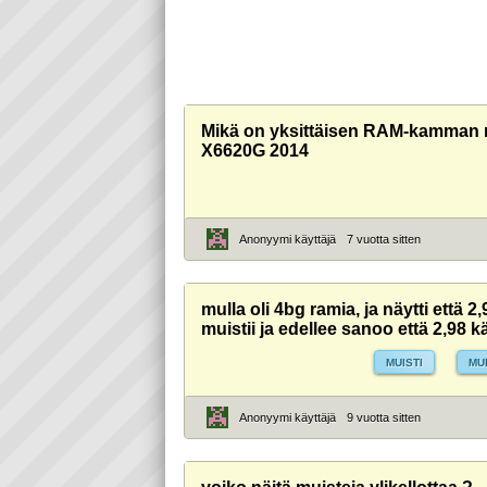
Mikä on yksittäisen RAM-kamman 
X6620G 2014
Anonyymi käyttäjä
7 vuotta sitten
mulla oli 4bg ramia, ja näytti että 2
muistii ja edellee sanoo että 2,98 k
MUISTI
MU
Anonyymi käyttäjä
9 vuotta sitten