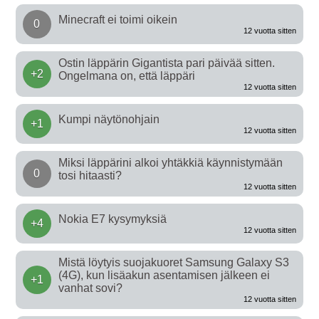
Minecraft ei toimi oikein
0
12 vuotta sitten
Ostin läppärin Gigantista pari päivää sitten.
+2
Ongelmana on, että läppäri
12 vuotta sitten
Kumpi näytönohjain
+1
12 vuotta sitten
Miksi läppärini alkoi yhtäkkiä käynnistymään
0
tosi hitaasti?
12 vuotta sitten
Nokia E7 kysymyksiä
+4
12 vuotta sitten
Mistä löytyis suojakuoret Samsung Galaxy S3
(4G), kun lisäakun asentamisen jälkeen ei
+1
vanhat sovi?
12 vuotta sitten