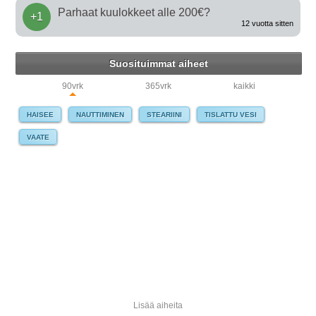
Parhaat kuulokkeet alle 200€?
+1
12 vuotta sitten
Suosituimmat aiheet
90vrk
365vrk
kaikki
HAISEE
NAUTTIMINEN
STEARIINI
TISLATTU VESI
VAATE
Lisää aiheita