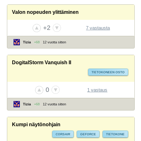
Valon nopeuden ylittäminen
+2
7 vastausta
Tizia
+68
12 vuotta sitten
DogitalStorm Vanquish II
TIETOKONEEN OSTO
0
1 vastaus
Tizia
+68
12 vuotta sitten
Kumpi näytönohjain
CORSAIR
GEFORCE
TIETOKONE