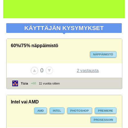
KÄYTTÄJÄN KYSYMYKSET
60%/75% näppäimistö
NÄPPÄIMISTÖ
0
2 vastausta
Tizia
+68
11 vuotta sitten
Intel vai AMD
AMD
INTEL
PHOTOSHOP
PREMIERE
PROSESSORI