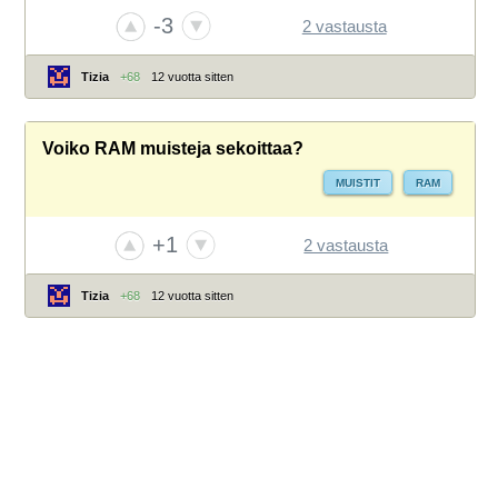
-3
2 vastausta
Tizia
+68
12 vuotta sitten
Voiko RAM muisteja sekoittaa?
MUISTIT
RAM
+1
2 vastausta
Tizia
+68
12 vuotta sitten