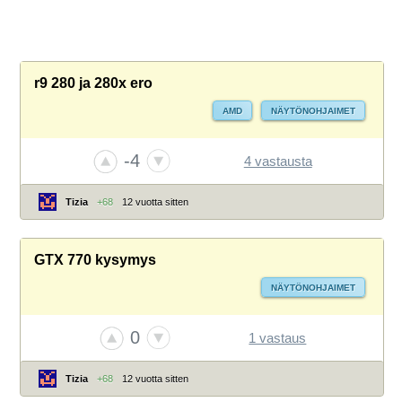
r9 280 ja 280x ero
AMD
NÄYTÖNOHJAIMET
-4
4 vastausta
Tizia
+68
12 vuotta sitten
GTX 770 kysymys
NÄYTÖNOHJAIMET
0
1 vastaus
Tizia
+68
12 vuotta sitten