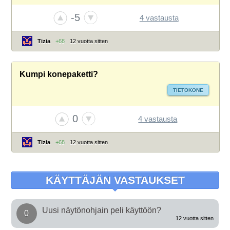
-5
4 vastausta
Tizia
+68
12 vuotta sitten
Kumpi konepaketti?
TIETOKONE
0
4 vastausta
Tizia
+68
12 vuotta sitten
KÄYTTÄJÄN VASTAUKSET
Uusi näytönohjain peli käyttöön?
0
12 vuotta sitten