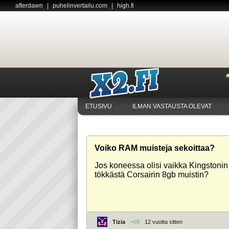
afterdawn
|
puhelinvertailu.com
|
high.fi
ETUSIVU
ILMAN VASTAUSTA OLEVAT
Voiko RAM muisteja sekoittaa?
Jos koneessa olisi vaikka Kingstonin
tökkästä Corsairin 8gb muistin?
Tizia
+68
12 vuotta sitten