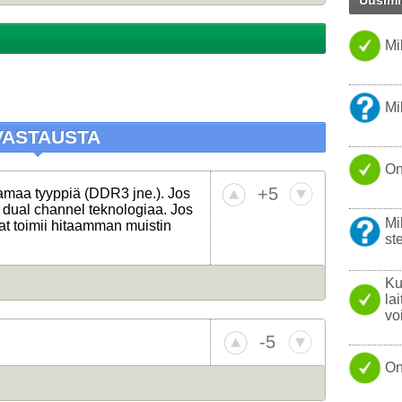
Uusimm
TISLAT
WINDO
Mi
LATAU
KANNET
NAUTTI
NOKIA
Mi
KOVAL
VASTAUSTA
ONGEL
On
USB
+5
amaa tyyppiä (DDR3 jne.). Jos
YHTEY
ää dual channel teknologiaa. Jos
Mi
at toimii hitaamman muistin
LINUX
ste
LÄPPÄR
Ku
la
vo
-5
On