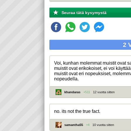
Seuraa tätä kysymystä
2 
Voi, kunhan molemmat muistit ovat s
muistit ovat erikokoiset, ei voi käytt
muistit ovat eri nopeuksiset, molemm
nopeudella.
khandaras
+511
12 vuotta sitten
no. its not the true fact.
samantha55
+4
10 vuotta sitten