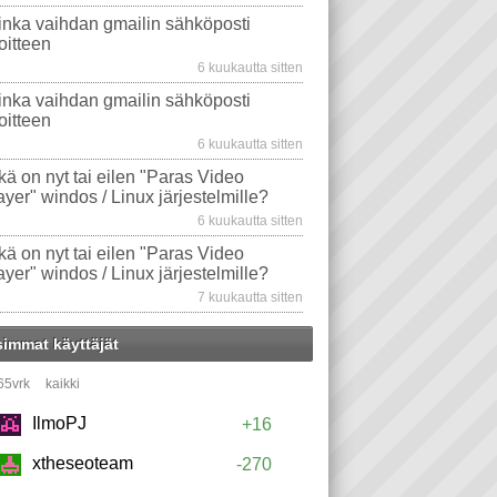
inka vaihdan gmailin sähköposti
oitteen
6 kuukautta sitten
inka vaihdan gmailin sähköposti
oitteen
6 kuukautta sitten
kä on nyt tai eilen "Paras Video
ayer" windos / Linux järjestelmille?
6 kuukautta sitten
kä on nyt tai eilen "Paras Video
ayer" windos / Linux järjestelmille?
7 kuukautta sitten
simmat käyttäjät
65vrk
kaikki
IlmoPJ
+16
xtheseoteam
-270