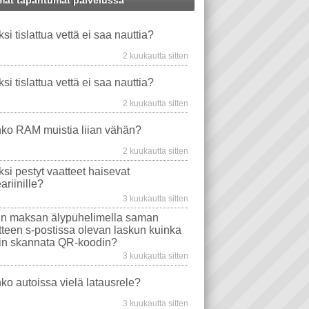
at tapahtumat palvelussa
TU VESI
WS XP
WINDOWS-ONGELMAT
VAATE
AUTO
HAISEE
ksi tislattua vettä ei saa nauttia?
SRELE
TAVAT TIETOKONEET
MAKSAMINEN QR-KOODILLA
EMOLEVYT
2 kuukautta sitten
MINEN
PROSESSORIT
WINDOWS VISTA
ksi tislattua vettä ei saa nauttia?
EVYT
NÄYTÖT
WINDOWS 10
2 kuukautta sitten
MA
TIETOKONEEN OSTO
WLAN
ko RAM muistia liian vähän?
AJURIT
VIRUSTORJUNTA
2 kuukautta sitten
SONGELMAT
AFTERDAWN
YOUTUBE
ksi pestyt vaatteet haisevat
VIDEON TOISTO
SAMSUNG
ariinille?
I
INTERNET EXPLORER
3 kuukautta sitten
n maksan älypuhelimella saman
itteen s-postissa olevan laskun kuinka
in skannata QR-koodin?
3 kuukautta sitten
ko autoissa vielä latausrele?
3 kuukautta sitten