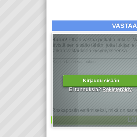
VASTA
Huom!
Ethän vastaa pelkällä linkillä. 
tiivistä sen sisältö tähän, jotta lukijan 
tarkan vastauksen kysymykseensä.
Kirjaudu sisään
Ei tunnuksia?
Rekisteröidy
.
Roskapostin estämiseksi, mikä on san