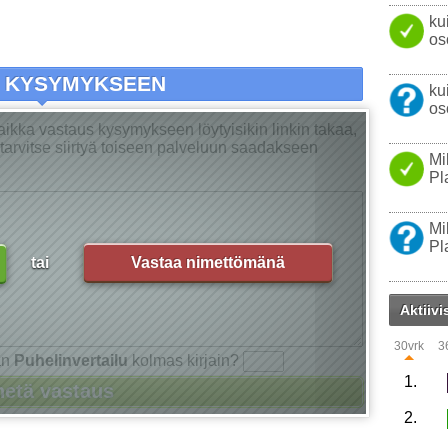
ku
os
A KYSYMYKSEEN
ku
os
Vaikka vastaus kysymykseen löytyisikin linkin takaa,
ei tarvitse siirtyä toiseen palveluun saadakseen
Mi
Pl
Mi
Pl
tai
Vastaa nimettömänä
Aktiivi
30vrk
3
an
Puhelinvertailu
kolmas kirjain?
1.
2.