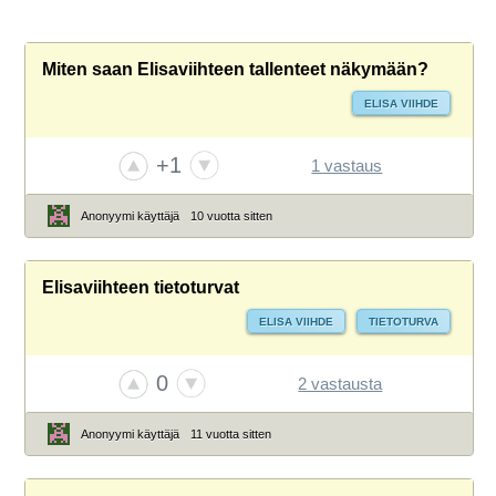
Miten saan Elisaviihteen tallenteet näkymään?
ELISA VIIHDE
+1
1 vastaus
Anonyymi käyttäjä
10 vuotta sitten
Elisaviihteen tietoturvat
ELISA VIIHDE
TIETOTURVA
0
2 vastausta
Anonyymi käyttäjä
11 vuotta sitten