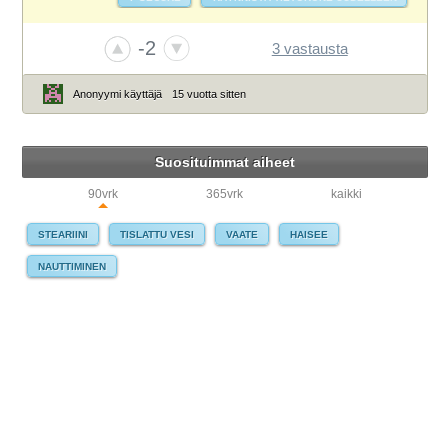
VIRUSTORJUNTA
-2
3 vastausta
Anonyymi käyttäjä
15 vuotta sitten
Suosituimmat aiheet
90vrk
365vrk
kaikki
STEARIINI
TISLATTU VESI
VAATE
HAISEE
NAUTTIMINEN