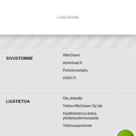
Lisää aiheita
AfterDawn
SIVUSTOMME
download.fi
Puhelinvertailu
HIGH.FI
Ota yhteyttä
LISÄTIETOA
Tietoa AfterDawn Oy:stä
Käyttöehdot ja tietoa
yksityisyydensuojasta
Tietosuojaseloste