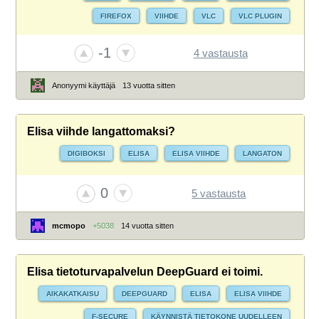
FIREFOX
VIIHDE
VLC
VLC PLUGIN
WINDOWS 8.1
-1
4 vastausta
Anonyymi käyttäjä
13 vuotta sitten
Elisa viihde langattomaksi?
DIGIBOKSI
ELISA
ELISA VIIHDE
LANGATON
0
5 vastausta
mcmopo
+5038
14 vuotta sitten
Elisa tietoturvapalvelun DeepGuard ei toimi.
AIKAKATKAISU
DEEPGUARD
ELISA
ELISA VIIHDE
F-SECURE
KÄYNNISTÄ TIETOKONE UUDELLEEN