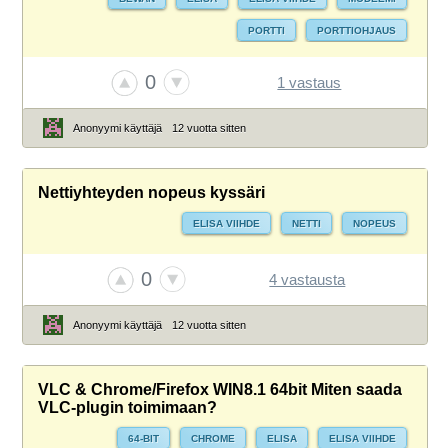
PORTTI
PORTTIOHJAUS
0
1 vastaus
Anonyymi käyttäjä
12 vuotta sitten
Nettiyhteyden nopeus kyssäri
ELISA VIIHDE
NETTI
NOPEUS
0
4 vastausta
Anonyymi käyttäjä
12 vuotta sitten
VLC & Chrome/Firefox WIN8.1 64bit Miten saada
VLC-plugin toimimaan?
64-BIT
CHROME
ELISA
ELISA VIIHDE