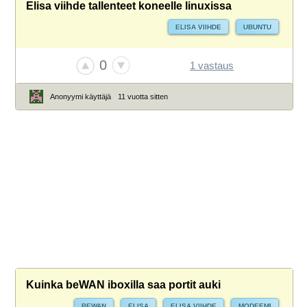
Elisa viihde tallenteet koneelle linuxissa
ELISA VIIHDE
UBUNTU
0
1 vastaus
Anonyymi käyttäjä
11 vuotta sitten
Kuinka beWAN iboxilla saa portit auki
BEWAN
ELISA
ELISA VIIHDE
MODEEMI