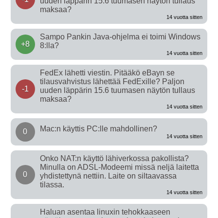
uuden läppärin 15.6 tuumasen näytön tullaus
maksaa?
14 vuotta sitten
Sampo Pankin Java-ohjelma ei toimi Windows
+8
8:lla?
14 vuotta sitten
FedEx lähetti viestin. Pitääkö eBayn se
tilausvahvistus lähettää FedExille? Paljon
-1
uuden läppärin 15.6 tuumasen näytön tullaus
maksaa?
14 vuotta sitten
Mac:n käyttis PC:lle mahdollinen?
0
14 vuotta sitten
Onko NAT:n käyttö lähiverkossa pakollista?
Minulla on ADSL-Modeemi missä neljä laitetta
0
yhdistettynä nettiin. Laite on siltaavassa
tilassa.
14 vuotta sitten
Haluan asentaa linuxin tehokkaaseen