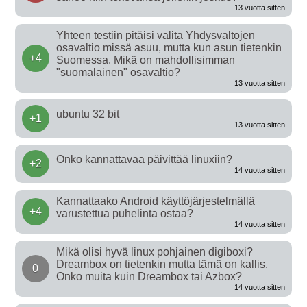
13 vuotta sitten
Yhteen testiin pitäisi valita Yhdysvaltojen
osavaltio missä asuu, mutta kun asun tietenkin
+4
Suomessa. Mikä on mahdollisimman
"suomalainen" osavaltio?
13 vuotta sitten
ubuntu 32 bit
+1
13 vuotta sitten
Onko kannattavaa päivittää linuxiin?
+2
14 vuotta sitten
Kannattaako Android käyttöjärjestelmällä
+4
varustettua puhelinta ostaa?
14 vuotta sitten
Mikä olisi hyvä linux pohjainen digiboxi?
Dreambox on tietenkin mutta tämä on kallis.
0
Onko muita kuin Dreambox tai Azbox?
14 vuotta sitten