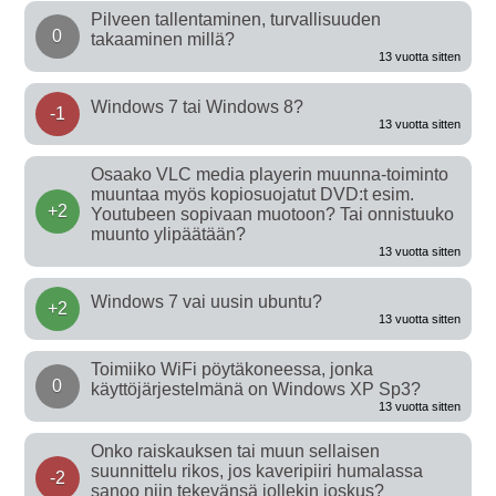
Pilveen tallentaminen, turvallisuuden
0
takaaminen millä?
13 vuotta sitten
Windows 7 tai Windows 8?
-1
13 vuotta sitten
Osaako VLC media playerin muunna-toiminto
muuntaa myös kopiosuojatut DVD:t esim.
+2
Youtubeen sopivaan muotoon? Tai onnistuuko
muunto ylipäätään?
13 vuotta sitten
Windows 7 vai uusin ubuntu?
+2
13 vuotta sitten
Toimiiko WiFi pöytäkoneessa, jonka
0
käyttöjärjestelmänä on Windows XP Sp3?
13 vuotta sitten
Onko raiskauksen tai muun sellaisen
suunnittelu rikos, jos kaveripiiri humalassa
-2
sanoo niin tekevänsä jollekin joskus?