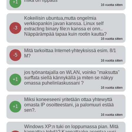
mikä on rippaus
+1
16 vuotta sitten
Kokeilisin ubuntua,mutta ongelmia
verkkopankin javan kanssa. Linux self
-3
extracting binary file:n kanssa ei onn..
Näppärämpää tapaa kuin rootin kautta?
16 vuotta sitten
Mitä tarkoittaa Internet-yhteyksissä esim. 8/1
-5
M?
16 vuotta sitten
jos työnantajalla on WLAN, voinko "maksutta"
surffata siellä kännykällä ja miten se näkyy
+1
omassa puhelinlaskussani ?
16 vuotta sitten
Miksi koneeseeni yritetään ottaa yhtewyttä
omasta IP osoitteestani, ja palomuuri estää
+1
sen?.
16 vuotta sitten
Windows XP:n tuki on loppumassa pian. Mitä
kannattaa tehdä? Kannattaako asentaa uusi