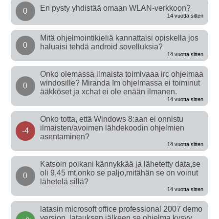
En pysty yhdistää omaan WLAN-verkkoon?
0
14 vuotta sitten
Mitä ohjelmointikieliä kannattaisi opiskella jos
0
haluaisi tehdä android sovelluksia?
14 vuotta sitten
Onko olemassa ilmaista toimivaaa irc ohjelmaa
windosille? Miranda Im ohjelmassa ei toiminut
0
ääkköset ja xchat ei ole enään ilmanen.
14 vuotta sitten
Onko totta, että Windows 8:aan ei onnistu
ilmaisten/avoimen lähdekoodin ohjelmien
-4
asentaminen?
14 vuotta sitten
Katsoin poikani kännykkää ja lähetetty data,se
oli 9,45 mt,onko se paljo,mitähän se on voinut
0
lähetelä sillä?
14 vuotta sitten
latasin microsoft office professional 2007 demo
version, latauksen jälkeen se ohjelma kysyy