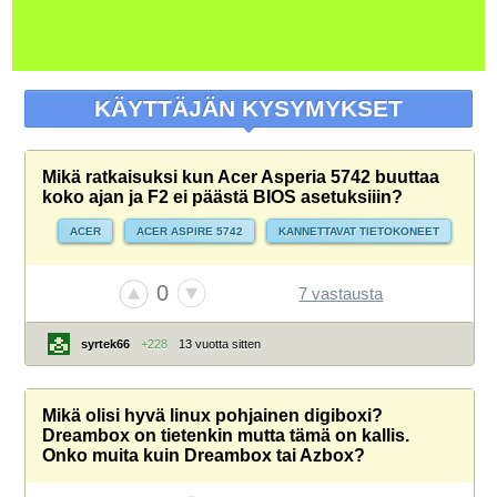
KÄYTTÄJÄN KYSYMYKSET
Mikä ratkaisuksi kun Acer Asperia 5742 buuttaa
koko ajan ja F2 ei päästä BIOS asetuksiiin?
ACER
ACER ASPIRE 5742
KANNETTAVAT TIETOKONEET
0
7 vastausta
syrtek66
+228
13 vuotta sitten
Mikä olisi hyvä linux pohjainen digiboxi?
Dreambox on tietenkin mutta tämä on kallis.
Onko muita kuin Dreambox tai Azbox?