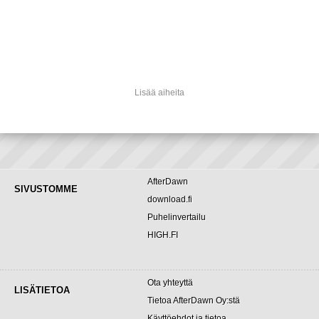
Lisää aiheita
AfterDawn
SIVUSTOMME
download.fi
Puhelinvertailu
HIGH.FI
Ota yhteyttä
LISÄTIETOA
Tietoa AfterDawn Oy:stä
Käyttöehdot ja tietoa