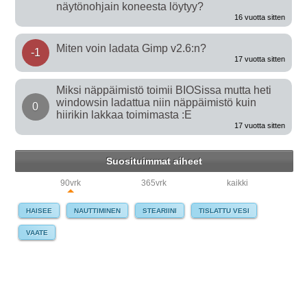
näytönohjain koneesta löytyy?
16 vuotta sitten
Miten voin ladata Gimp v2.6:n?
-1
17 vuotta sitten
Miksi näppäimistö toimii BIOSissa mutta heti
windowsin ladattua niin näppäimistö kuin
0
hiirikin lakkaa toimimasta :E
17 vuotta sitten
Suosituimmat aiheet
90vrk
365vrk
kaikki
HAISEE
NAUTTIMINEN
STEARIINI
TISLATTU VESI
VAATE