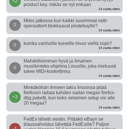
+2
product key. mikäs se nyt onkaan
14 vuotta sitten
Mites jatkossa kun kaikki suurimmat netti-
0
operaattorit blokkaavat piratebaylle?
14 vuotta sitten
kuinka vanhoille koneille linuxi viellä sopii?
0
14 vuotta sitten
Mahdollisimman hyvä ja ilmainen
musiikinteko-ohjelma Linuxille, joka mieluusti
0
tukee MIDI-koskettimia.
14 vuotta sitten
Minkäköhän ihmeen takia linuxissa pitää
firefoxiin ladata kahden sadan megan firefox-
+3
dbg paketti, kun koko selaimen setup vie alle
20 megaa?
14 vuotta sitten
FedEx lähetti viestin. Pitääkö eBayn se
tilausvahvistus lähettää FedExille? Paljon
-1