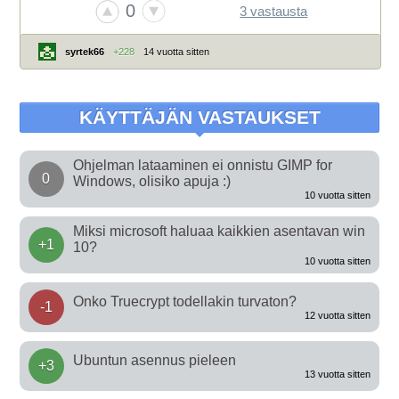
0
3 vastausta
syrtek66
+228
14 vuotta sitten
KÄYTTÄJÄN VASTAUKSET
Ohjelman lataaminen ei onnistu GIMP for
0
Windows, olisiko apuja :)
10 vuotta sitten
Miksi microsoft haluaa kaikkien asentavan win
+1
10?
10 vuotta sitten
Onko Truecrypt todellakin turvaton?
-1
12 vuotta sitten
Ubuntun asennus pieleen
+3
13 vuotta sitten