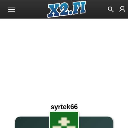
syrtek66