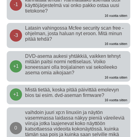
-1
käyttöjärjestelmä vai onko pakko ostaa uusi
tietokone?
16 vuotta sitten
Latasin vahingossa Mcfee security scan free -
ohjelman, josta haluan nyt eroon. Mitä minun
-3
pitää tehdä?
16 vuotta sitten
DVD-asema aukesi yhtäkkiä, vaikken tehnyt
mitään paitsi normi nettiselaus. Voiko
+1
koneessani olla troijalainen vai sekoileeko
asema omia aikojaan?
16 vuotta sitten
Mistä tietää, koska pitää päivittää emolevyn
+1
bios tai esim. dvd-aseman firmware?
16 vuotta sitten
vaihdoin juuri xp:n linuxiin ja näytön
vasemmassa laidassa näkyy pieniä väreileviä
viiruja jotka laajenevat koko näyttöön
0
katsottaessa videoita kokonäytössä. kuinka
tämän saa pois ja kuinka saan selville mikä