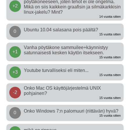
pöytäkoneeseen, joten tehot ei ole ongelma.
+2
Mikä on siis kaikkein graafisin ja silmäkarkkisin
linux-jakelu? Mint?
14 vuotta sitten
Ubuntu 10.04 salasana pois päältä?
0
15 vuotta sitten
Vanha pöytäkone sammuilee+käynnistyy
+1
satunnaisesti kesken käytön itsekseen.
15 vuotta sitten
Youtube turvalliseksi eli miten...
+3
15 vuotta sitten
Onko Mac OS käyttöjärjestelmä UNIX
-2
pohjainen?
15 vuotta sitten
Onko Windows 7:n palomuuri (riittävän) hyvä?
0
15 vuotta sitten