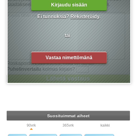
saadakseen tarkan vastauksen kysymykseensä.
Kirjaudu sisään
Ei tunnuksia?
Rekisteröidy
.
tai
Vastaa nimettömänä
Roskapostin estämiseksi, mikä on sanan
Puhelinvertailu
kolmas kirjain?
Suosituimmat aiheet
90vrk
365vrk
kaikki