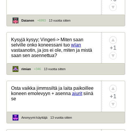
Datanen
+6993
13 vuotta sitten
Kysyjä kysyy; Vingeri-> Miten saan
selville onko koneessani tuo
wlan
+1
vastaanotin, ja jos ei ole, miten ja mistä
saan sen asennettua?
rimian
+346
13 vuotta sitten
Osta vaikka jimmssiltä ja laita paikoillee
koneen emolevyyn + asenna
ajurit
siinä
+1
se
Anonyymi käyttäjä
13 vuotta sitten