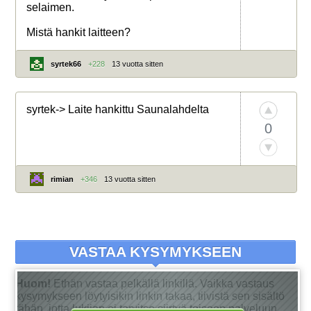
selaimen.
Mistä hankit laitteen?
syrtek66
+228
13 vuotta sitten
syrtek-> Laite hankittu Saunalahdelta
0
rimian
+346
13 vuotta sitten
VASTAA KYSYMYKSEEN
Huom!
Ethän vastaa pelkällä linkillä. Vaikka vastaus
kysymykseen löytyisikin linkin takaa, tiivistä sen sisältö
tähän, jotta lukijan ei tarvitse siirtyä toiseen palveluun