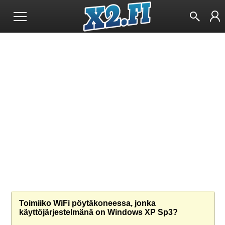
Toimiiko WiFi pöytäkoneessa, jonka
käyttöjärjestelmänä on Windows XP Sp3?