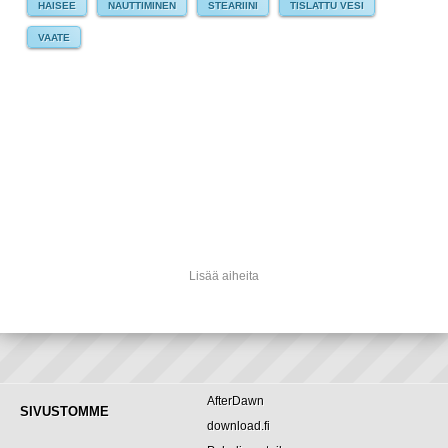
HAISEE
NAUTTIMINEN
STEARIINI
TISLATTU VESI
VAATE
Lisää aiheita
AfterDawn
SIVUSTOMME
download.fi