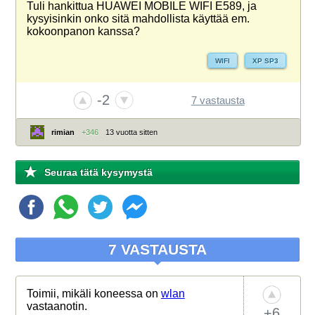
Tuli hankittua HUAWEI MOBILE WIFI E589, ja
kysyisinkin onko sitä mahdollista käyttää em.
kokoonpanon kanssa?
WIFI
XP SP3
-2
7 vastausta
rimian
+346
13 vuotta sitten
Seuraa tätä kysymystä
7 VASTAUSTA
Toimii, mikäli koneessa on
wlan
vastaanotin.
+6