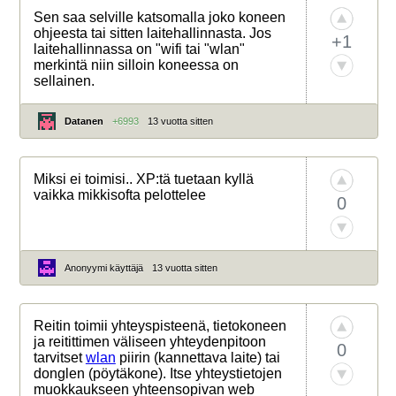
Sen saa selville katsomalla joko koneen
ohjeesta tai sitten laitehallinnasta. Jos
+1
laitehallinnassa on "wifi tai "wlan"
merkintä niin silloin koneessa on
sellainen.
Datanen
+6993
13 vuotta sitten
Miksi ei toimisi.. XP:tä tuetaan kyllä
vaikka mikkisofta pelottelee
0
Anonyymi käyttäjä
13 vuotta sitten
Reitin toimii yhteyspisteenä, tietokoneen
ja reitittimen väliseen yhteydenpitoon
0
tarvitset
wlan
piirin (kannettava laite) tai
donglen (pöytäkone). Itse yhteystietojen
muokkaukseen yhteensopivan web