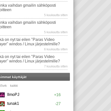
inka vaihdan gmailin sähköposti
oitteen
5 kuukautta sitten
inka vaihdan gmailin sähköposti
oitteen
5 kuukautta sitten
kä on nyt tai eilen "Paras Video
ayer" windos / Linux järjestelmille?
6 kuukautta sitten
kä on nyt tai eilen "Paras Video
ayer" windos / Linux järjestelmille?
7 kuukautta sitten
simmat käyttäjät
65vrk
kaikki
IlmoPJ
+16
tunak1
-27