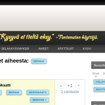
SELAA KYSYMYKSIÄ
AIHEET
KÄYTTÄJÄT
KYSY!
 aiheesta:
RIPPAUS
Suosit
90vrk
3
TISLAT
+1
kaatti
NAUTTI
2 vastausta
RIPPAUS
SERTIFIKAATTI
MAKSA
WINDO
WINDOWS 7
PANKKI
TIETO