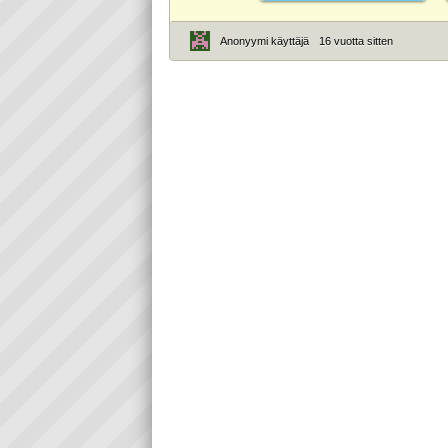
Anonyymi käyttäjä
16 vuotta sitten