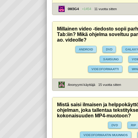
0M3G4
+1454
11 vuotta sitten
Millainen video -tiedosto sopii p
Tab:iin? Mikä ohjelma soveltuu p
ao. videolle?
ANDROID
DVD
GALAXY
SAMSUNG
VID
VIDEOFORMAATTI
WI
Anonyymi käyttäjä
15 vuotta sitten
Mistä saisi ilmaisen ja helppokäyt
ohjelman, joka tallentaa tekstitykse
kokonaisuuden MP4-muotoon?
DVD
RIP
VIDEOFORMAATIN MUUNNOS