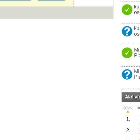
ku
os
ku
os
Mi
Pl
Mi
Pl
Aktiivi
30vrk
3
1.
2.