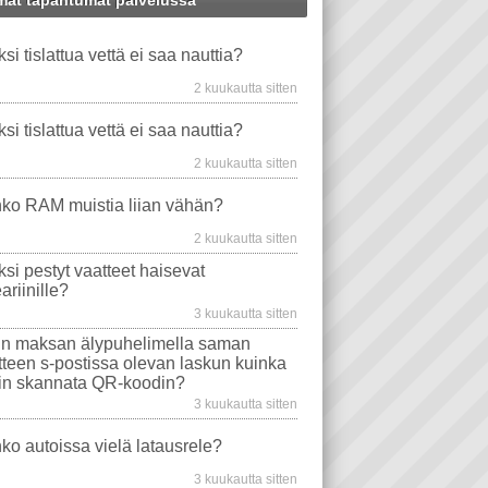
at tapahtumat palvelussa
VIDEO PLAYER
X
WINDOWS-ONGELMAT
PUHELIN
STEARIINI
ksi tislattua vettä ei saa nauttia?
TU VESI
TAVAT TIETOKONEET
VAATE
EMOLEVYT
AUTO
HAISEE
2 kuukautta sitten
SRELE
PROSESSORIT
WINDOWS VISTA
ksi tislattua vettä ei saa nauttia?
EVYT
NÄYTÖT
ONGELMA
2 kuukautta sitten
WS 10
TIETOKONEEN OSTO
WLAN
ko RAM muistia liian vähän?
AJURIT
VIRUSTORJUNTA
2 kuukautta sitten
SONGELMAT
AFTERDAWN
YOUTUBE
ksi pestyt vaatteet haisevat
VIDEON TOISTO
SAMSUNG
ariinille?
I
INTERNET EXPLORER
3 kuukautta sitten
n maksan älypuhelimella saman
itteen s-postissa olevan laskun kuinka
in skannata QR-koodin?
3 kuukautta sitten
ko autoissa vielä latausrele?
3 kuukautta sitten