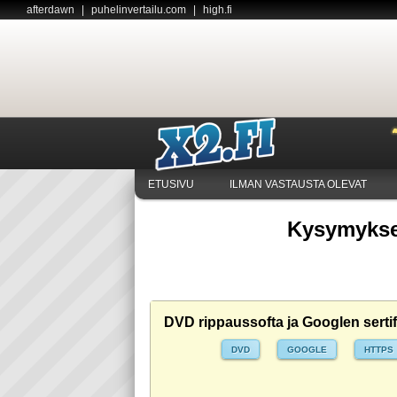
afterdawn
|
puhelinvertailu.com
|
high.fi
ETUSIVU
ILMAN VASTAUSTA OLEVAT
Kysymykset
DVD rippaussofta ja Googlen sertifi
DVD
GOOGLE
HTTPS