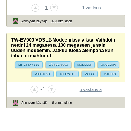
YHTEYSONGELMAT
+1
1 vastaus
Anonyymi käyttäjä
16 vuotta sitten
TW-EV900 VDSL2-Modeemissa vikaa. Vaihdoin
nettini 24 megasesta 100 megaseen ja sain
uuden modeemin. Jatkuu tuolla alempana kun
tähän ei mahtunut.
LIITETTÄVYYS
LÄHIVERKKO
MODEEMI
ONGELMA
PUUTTUVA
TELEWELL
VAJAA
YHTEYS
YHTEYSONGELMAT
-1
5 vastausta
Anonyymi käyttäjä
16 vuotta sitten