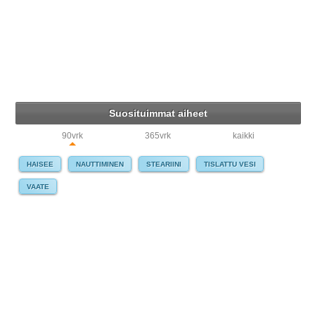
Suosituimmat aiheet
90vrk
365vrk
kaikki
HAISEE
NAUTTIMINEN
STEARIINI
TISLATTU VESI
VAATE