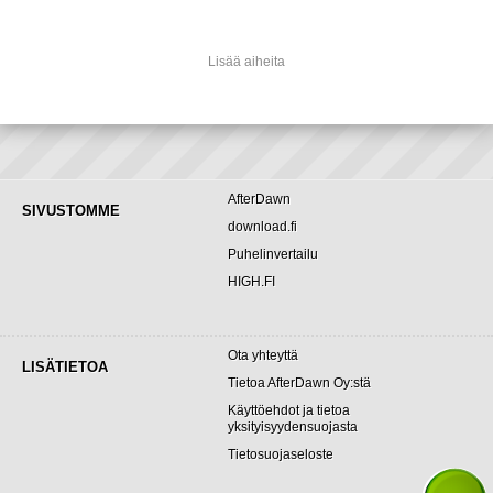
Lisää aiheita
AfterDawn
SIVUSTOMME
download.fi
Puhelinvertailu
HIGH.FI
Ota yhteyttä
LISÄTIETOA
Tietoa AfterDawn Oy:stä
Käyttöehdot ja tietoa
yksityisyydensuojasta
Tietosuojaseloste