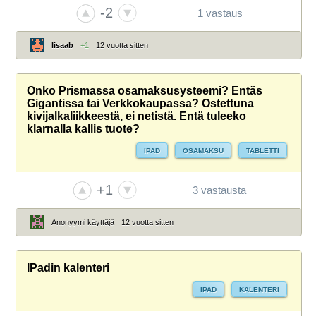
-2
1 vastaus
lisaab
+1
12 vuotta sitten
Onko Prismassa osamaksusysteemi? Entäs
Gigantissa tai Verkkokaupassa? Ostettuna
kivijalkaliikkeestä, ei netistä. Entä tuleeko
klarnalla kallis tuote?
IPAD
OSAMAKSU
TABLETTI
+1
3 vastausta
Anonyymi käyttäjä
12 vuotta sitten
IPadin kalenteri
IPAD
KALENTERI