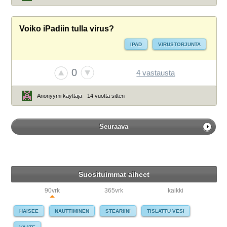
Voiko iPadiin tulla virus?
IPAD
VIRUSTORJUNTA
0
4 vastausta
Anonyymi käyttäjä
14 vuotta sitten
Seuraava
Suosituimmat aiheet
90vrk
365vrk
kaikki
HAISEE
NAUTTIMINEN
STEARIINI
TISLATTU VESI