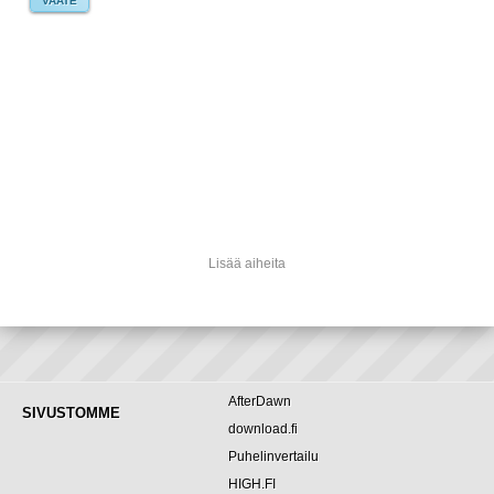
VAATE
Lisää aiheita
AfterDawn
SIVUSTOMME
download.fi
Puhelinvertailu
HIGH.FI