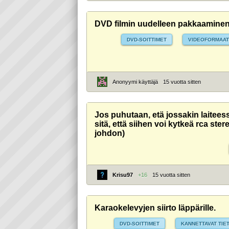
DVD filmin uudelleen pakkaaminen
DVD-SOITTIMET
VIDEOFORMAAT
Anonyymi käyttäjä
15 vuotta sitten
Jos puhutaan, etä jossakin laiteess
sitä, että siihen voi kytkeä rca st
johdon)
Krisu97
+16
15 vuotta sitten
Karaokelevyjen siirto läppärille.
DVD-SOITTIMET
KANNETTAVAT TI