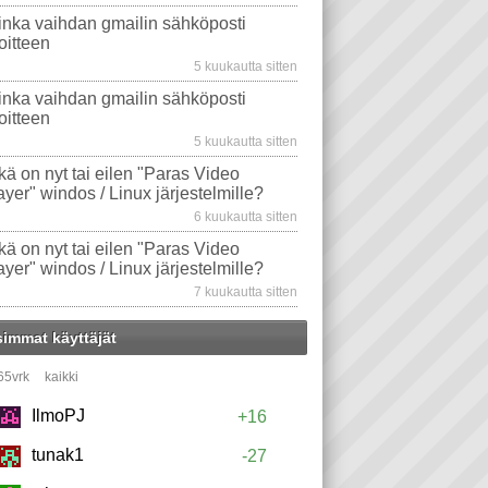
inka vaihdan gmailin sähköposti
oitteen
5 kuukautta sitten
inka vaihdan gmailin sähköposti
oitteen
5 kuukautta sitten
kä on nyt tai eilen "Paras Video
ayer" windos / Linux järjestelmille?
6 kuukautta sitten
kä on nyt tai eilen "Paras Video
ayer" windos / Linux järjestelmille?
7 kuukautta sitten
simmat käyttäjät
65vrk
kaikki
IlmoPJ
+16
tunak1
-27