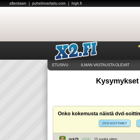
afterdawn
|
puhelinvertailu.com
|
high.fi
ETUSIVU
ILMAN VASTAUSTA OLEVAT
Kysymykset 
Onko kokemusta näistä dvd-soitti
DVD-SOITTIMET
rick79
+5041
15 vuotta sitten