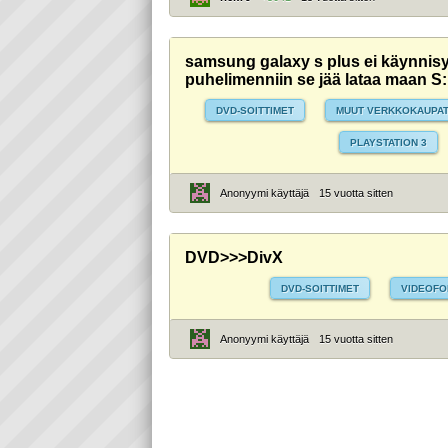
samsung galaxy s plus ei käynnis
puhelimenniin se jää lataa maan S
DVD-SOITTIMET
MUUT VERKKOKAUPA
PLAYSTATION 3
Anonyymi käyttäjä
15 vuotta sitten
DVD>>>DivX
DVD-SOITTIMET
VIDEOFO
Anonyymi käyttäjä
15 vuotta sitten