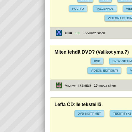
POLTTO
TALLENNUS
VID
VIDEON EDITOIN
Olliii
+30
15 vuotta sitten
Miten tehdä DVD? (Valikot yms.?)
DVD
DVD-SOITTI
VIDEON EDITOINTI
Anonyymi käyttäjä
15 vuotta sitten
Leffa CD:lle teksteillä.
DVD-SOITTIMET
TEKSTITYKS