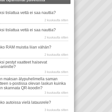
at tapahtumat palvelussa
WS XP
AUTO
WINDOWS-ONGELMAT
HAISEE
LATAUSRELE
ksi tislattua vettä ei saa nauttia?
MINEN QR-KOODILLA
TAVAT TIETOKONEET
NAUTTIMINEN
EMOLEVYT
2 kuukautta sitten
PROSESSORIT
WINDOWS VISTA
ksi tislattua vettä ei saa nauttia?
EVYT
NÄYTÖT
ONGELMA
2 kuukautta sitten
WS 10
TIETOKONEEN OSTO
WLAN
ko RAM muistia liian vähän?
AJURIT
VIRUSTORJUNTA
2 kuukautta sitten
SONGELMAT
AFTERDAWN
YOUTUBE
ksi pestyt vaatteet haisevat
VIDEON TOISTO
SAMSUNG
ariinille?
I
INTERNET EXPLORER
3 kuukautta sitten
n maksan älypuhelimella saman
itteen s-postissa olevan laskun kuinka
in skannata QR-koodin?
3 kuukautta sitten
ko autoissa vielä latausrele?
3 kuukautta sitten