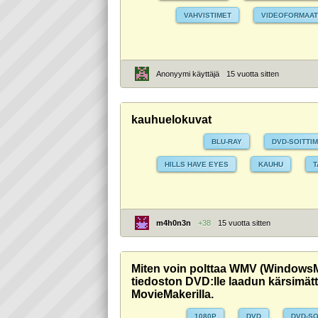
VAHVISTIMET
VIDEOFORMAAT
Anonyymi käyttäjä
15 vuotta sitten
kauhuelokuvat
BLU-RAY
DVD-SOITTI
HILLS HAVE EYES
KAUHU
T
m4h0n3n
+38
15 vuotta sitten
Miten voin polttaa WMV (Windows
tiedoston DVD:lle laadun kärsimät
MovieMakerilla.
1080P
DVD
DVD-SO