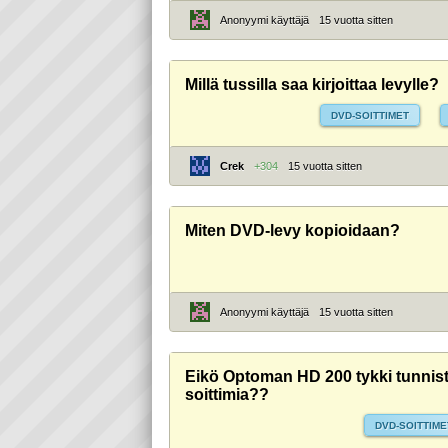
Anonyymi käyttäjä
15 vuotta sitten
Millä tussilla saa kirjoittaa levylle?
DVD-SOITTIMET
Crek
+304
15 vuotta sitten
Miten DVD-levy kopioidaan?
Anonyymi käyttäjä
15 vuotta sitten
Eikö Optoman HD 200 tykki tunnist
soittimia??
DVD-SOITTIME