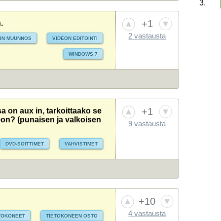
3.
1.
1.
+1
.
2 vastausta
2.
2.
IN MUUNNOS
VIDEON EDITOINTI
WINDOWS 7
3.
3.
4.
4.
5.
5.
+1
a on aux in, tarkoittaako se
ereon? (punaisen ja valkoisen
9 vastausta
DVD-SOITTIMET
VAHVISTIMET
+10
4 vastausta
ETOKONEET
TIETOKONEEN OSTO