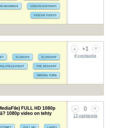
IN MUUNNOS
VIDEON EDITOINTI
VIDEON TOISTO
+1
4 vastausta
MET
ELOKUVA
ELOKUVAT
AULUTELEVISIOT
THE DESCENT
WRONG TURN
0
MediaFile) FULL HD 1080p
tä? 1080p video on tehty
13 vastausta
ITTIMET
FULL HD
LAATU