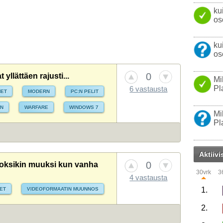
ku
os
ku
os
0
yllättäen rajusti...
Mi
Pl
6 vastausta
MET
MODERN
PC:N PELIT
EN
WARFARE
WINDOWS 7
Mi
Pl
Aktiivi
0
joksikin muuksi kun vanha
30vrk
3
4 vastausta
1.
MET
VIDEOFORMAATIN MUUNNOS
2.