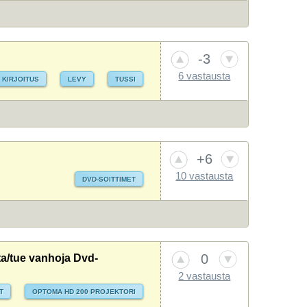
-3
6 vastausta
KIRJOITUS
LEVY
TUSSI
+6
10 vastausta
DVD-SOITTIMET
0
a/tue vanhoja Dvd-
2 vastausta
T
OPTOMA HD 200 PROJEKTORI