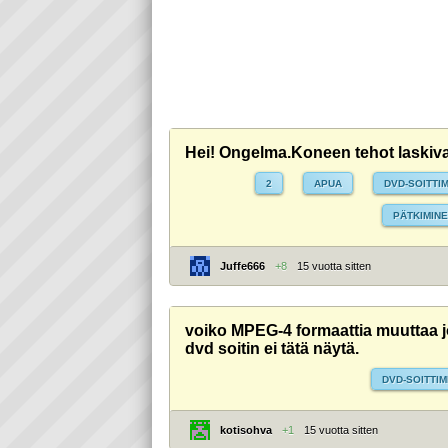
Hei! Ongelma.Koneen tehot laskivat 
2
APUA
DVD-SOITTI
PÄTKIMIN
Juffe666
+8
15 vuotta sitten
voiko MPEG-4 formaattia muuttaa 
dvd soitin ei tätä näytä.
DVD-SOITTI
kotisohva
+1
15 vuotta sitten