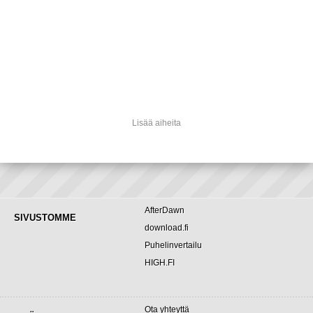
Lisää aiheita
AfterDawn
SIVUSTOMME
download.fi
Puhelinvertailu
HIGH.FI
Ota yhteyttä