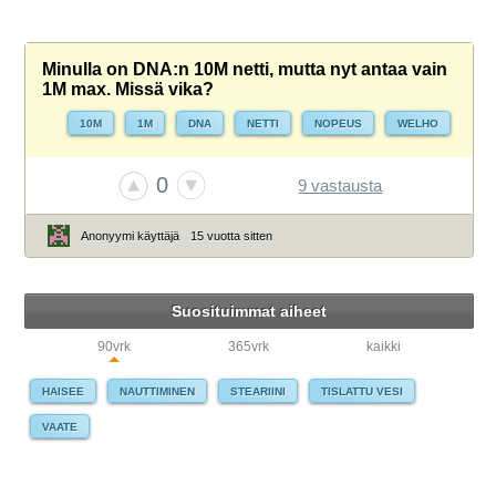
Minulla on DNA:n 10M netti, mutta nyt antaa vain
1M max. Missä vika?
10M
1M
DNA
NETTI
NOPEUS
WELHO
0
9 vastausta
Anonyymi käyttäjä
15 vuotta sitten
Suosituimmat aiheet
90vrk
365vrk
kaikki
HAISEE
NAUTTIMINEN
STEARIINI
TISLATTU VESI
VAATE