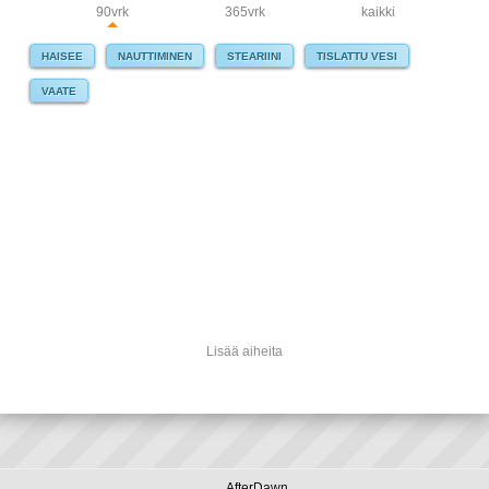
90vrk
365vrk
kaikki
HAISEE
NAUTTIMINEN
STEARIINI
TISLATTU VESI
VAATE
Lisää aiheita
AfterDawn