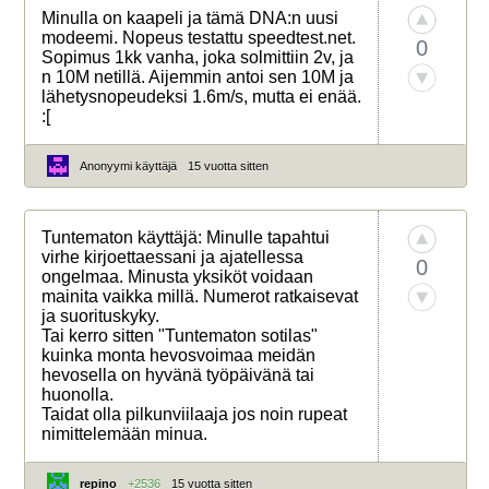
Minulla on kaapeli ja tämä DNA:n uusi
modeemi. Nopeus testattu speedtest.net.
0
Sopimus 1kk vanha, joka solmittiin 2v, ja
n 10M netillä. Aijemmin antoi sen 10M ja
lähetysnopeudeksi 1.6m/s, mutta ei enää.
:[
Anonyymi käyttäjä
15 vuotta sitten
Tuntematon käyttäjä: Minulle tapahtui
virhe kirjoettaessani ja ajatellessa
0
ongelmaa. Minusta yksiköt voidaan
mainita vaikka millä. Numerot ratkaisevat
ja suorituskyky.
Tai kerro sitten "Tuntematon sotilas"
kuinka monta hevosvoimaa meidän
hevosella on hyvänä työpäivänä tai
huonolla.
Taidat olla pilkunviilaaja jos noin rupeat
nimittelemään minua.
repino
+2536
15 vuotta sitten