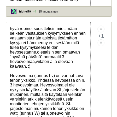
hiphei79
-4
15 vuotta sitten
hyvä repino: suosittelisin miettimään
selkeän vastauksen kysymykseen ennen
+1
vastaamista,näin asioista tietämätön
kysyjä ei hämmenny entisestään.mitä
tulee kysymykseesi teidän
hevosestanne,olettaisin sen omaavan
"hyvänä päivänä" normaalit 3
hevosvoimaa,viitaten alla olevaan
kaavaan. ;)
Hevosvoima (tunnus hv) on vanhahtava
tehon yksikkö. Yhdessä hevosessa on n.
3 hevosvoimaa. Hevosvoima ei ole
nykyisin käytössä olevan SI-järjestelmän
mukainen, mutta sitä käytetään vieläkin
varsinkin arkikielenkäytössä usein
moottorien tehojen yksikkönä. SI-
järjestelmän mukainen tehon yksikkö on
watti (tunnus W) tai ajoneuvoihin