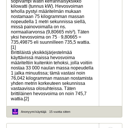
sopivampi watin kerrannaisyksikkö
kilowatti (tunnus kW). Hevosvoiman
teholla pystyi määritelmän mukaan
nostamaan 75 kilogramman massan
nopeudella 1 metri sekunnissa siellä,
missä painovoimalla on ns.
normaaliarvonsa (9,80665 m/s²). Täten
yksi hevosvoima on 75 · 9,80665 =
735,49875 eli suunnilleen 735,5 wattia.
[1]
Brittiläistä yksikköjärjestelmää
käyttävissä maissa hevosvoima
määriteltiin kuitenkin tehoksi, jolla voitiin
nostaa 33 000 naulan massa nopeudella
1 jalka minuutissa; tämä vastasi noin
76,042 kilogramman massan nostamista
yhden metrin korkeuteen sekunnissa
vastaavissa olosuhteissa. Täten
brittiläinen hevosvoima on noin 745,7
wattia.[2]
Anonyymi käyttäjä
15 vuotta sitten