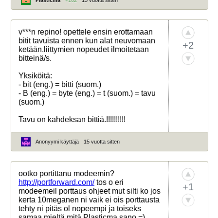
Plasticma
+102
15 vuotta sitten
v***n repino! opettele ensin erottamaan
bitit tavuista ennen kun alat neuvomaan
+2
ketään.liittymien nopeudet ilmoitetaan
bitteinä/s.
Yksiköitä:
- bit (eng.) = bitti (suom.)
- B (eng.) = byte (eng.) = t (suom.) = tavu
(suom.)
Tavu on kahdeksan bittiä.!!!!!!!!!!
Anonyymi käyttäjä
15 vuotta sitten
ootko portittanu modeemin?
http://portforward.com/
tos o eri
+1
modeemeil porttaus ohjeet mut silti ko jos
kerta 10meganen ni vaik ei ois porttausta
tehty ni pitäs ol nopeempi ja toiseks
samaa mieltä mitä Plasticma sano =)