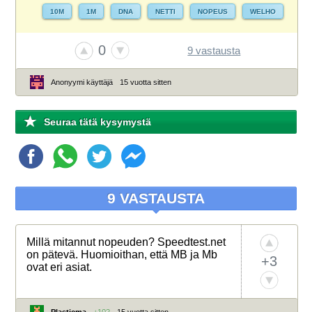
10M
1M
DNA
NETTI
NOPEUS
WELHO
0
9 vastausta
Anonyymi käyttäjä
15 vuotta sitten
Seuraa tätä kysymystä
9 VASTAUSTA
Millä mitannut nopeuden? Speedtest.net
on pätevä. Huomioithan, että MB ja Mb
+3
ovat eri asiat.