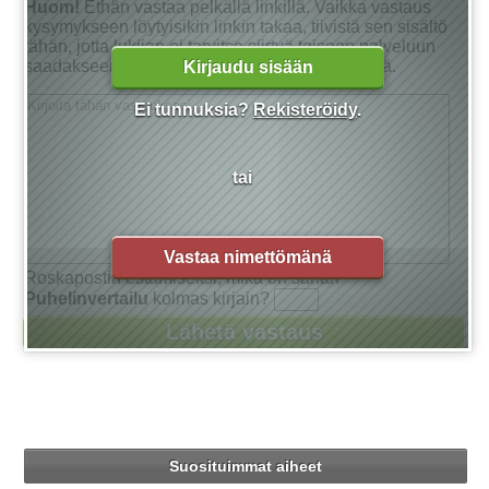
Huom!
Ethän vastaa pelkällä linkillä. Vaikka vastaus
kysymykseen löytyisikin linkin takaa, tiivistä sen sisältö
tähän, jotta lukijan ei tarvitse siirtyä toiseen palveluun
saadakseen tarkan vastauksen kysymykseensä.
Kirjaudu sisään
Ei tunnuksia?
Rekisteröidy
.
tai
Vastaa nimettömänä
Roskapostin estämiseksi, mikä on sanan
Puhelinvertailu
kolmas kirjain?
Suosituimmat aiheet