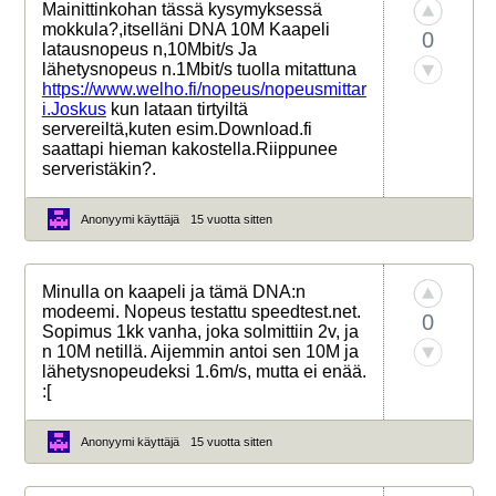
Mainittinkohan tässä kysymyksessä
mokkula?,itselläni DNA 10M Kaapeli
0
latausnopeus n,10Mbit/s Ja
lähetysnopeus n.1Mbit/s tuolla mitattuna
https://www.welho.fi/nopeus/nopeusmittar
i.Joskus
kun lataan tirtyiltä
servereiltä,kuten esim.Download.fi
saattapi hieman kakostella.Riippunee
serveristäkin?.
Anonyymi käyttäjä
15 vuotta sitten
Minulla on kaapeli ja tämä DNA:n
modeemi. Nopeus testattu speedtest.net.
0
Sopimus 1kk vanha, joka solmittiin 2v, ja
n 10M netillä. Aijemmin antoi sen 10M ja
lähetysnopeudeksi 1.6m/s, mutta ei enää.
:[
Anonyymi käyttäjä
15 vuotta sitten