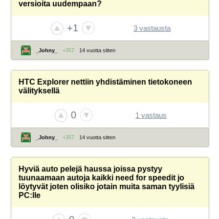
versioita uudempaan?
+1
3 vastausta
_Johny_
+357
14 vuotta sitten
HTC Explorer nettiin yhdistäminen tietokoneen
välityksellä
0
1 vastaus
_Johny_
+357
14 vuotta sitten
Hyviä auto pelejä haussa joissa pystyy
tuunaamaan autoja kaikki need for speedit jo
löytyvät joten olisiko jotain muita saman tyylisiä
PC:lle