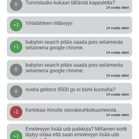
Tunnistaako kukaan tälläistä kappaletta?
0
14 vuotta sitten
Virtalähteen riittävyys
+1
14 vuotta sitten
babylon search pitäis saada pois selaimesta
+1
selaimena google chrome.
14 vuotta sitten
babylon search pitäis saada pois selaimesta
0
selaimena google chrome.
14 vuotta sitten
nvidia geforce 9500 gs ei toimi kunnolla?
0
14 vuotta sitten
Kertokaa minulle rasvakeuhkokuumeesta .
-1
14 vuotta sitten
Emolevyyn lisää usb paikkoja? Millainen kortti
täytyy ostaa että saan emolevyyn lisää usb
+1