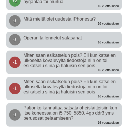
+2
nyrjähtää tai murtua
16 vuotta sitten
Mitä mieltä olet uudesta iPhonesta?
0
16 vuotta sitten
Operan tallennetut salasanat
0
16 vuotta sitten
Miten saan esikatselun pois? Eli kun katselen
ulkoselta kovalevyltä tiedostoja niin on toi
-1
esikatselu siinä ja haluisin sen pois
16 vuotta sitten
Miten saan esikatselun pois? Eli kun katselen
ulkoselta kovalevyltä tiedostoja niin on toi
-1
esikatselu siinä ja haluisin sen pois
16 vuotta sitten
Paljonko kannattaa satsata oheislaitteisiin kun
itse koneessa on i5 750, 5850, 4gb ddr3 yms
0
perusosat pelaamiseen?
16 vuotta sitten