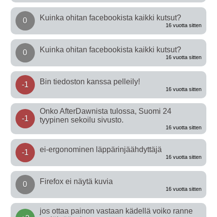
Kuinka ohitan facebookista kaikki kutsut?
0
16 vuotta sitten
Kuinka ohitan facebookista kaikki kutsut?
0
16 vuotta sitten
Bin tiedoston kanssa pelleily!
-1
16 vuotta sitten
Onko AfterDawnista tulossa, Suomi 24
-1
tyypinen sekoilu sivusto.
16 vuotta sitten
ei-ergonominen läppärinjäähdyttäjä
-1
16 vuotta sitten
Firefox ei näytä kuvia
0
16 vuotta sitten
jos ottaa painon vastaan kädellä voiko ranne