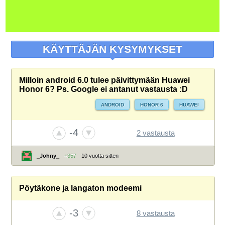
KÄYTTÄJÄN KYSYMYKSET
Milloin android 6.0 tulee päivittymään Huawei
Honor 6? Ps. Google ei antanut vastausta :D
ANDROID
HONOR 6
HUAWEI
-4
2 vastausta
_Johny_
+357
10 vuotta sitten
Pöytäkone ja langaton modeemi
-3
8 vastausta