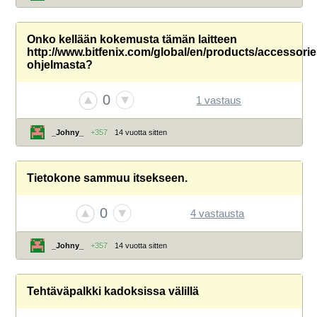
Onko kellään kokemusta tämän laitteen
http://www.bitfenix.com/global/en/products/accessorie
ohjelmasta?
0
1 vastaus
_Johny_
+357
14 vuotta sitten
Tietokone sammuu itsekseen.
0
4 vastausta
_Johny_
+357
14 vuotta sitten
Tehtäväpalkki kadoksissa välillä