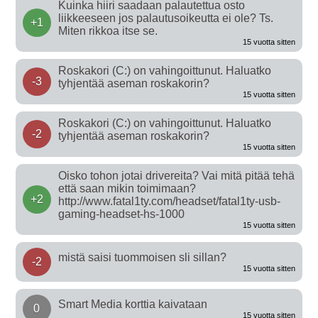
Kuinka hiiri saadaan palautettua osto
liikkeeseen jos palautusoikeutta ei ole? Ts.
+1
Miten rikkoa itse se.
15 vuotta sitten
Roskakori (C:) on vahingoittunut. Haluatko
-3
tyhjentää aseman roskakorin?
15 vuotta sitten
Roskakori (C:) on vahingoittunut. Haluatko
-2
tyhjentää aseman roskakorin?
15 vuotta sitten
Oisko tohon jotai drivereita? Vai mitä pitää tehä
että saan mikin toimimaan?
+2
http://www.fatal1ty.com/headset/fatal1ty-usb-
gaming-headset-hs-1000
15 vuotta sitten
mistä saisi tuommoisen sli sillan?
-2
15 vuotta sitten
Smart Media korttia kaivataan
0
15 vuotta sitten