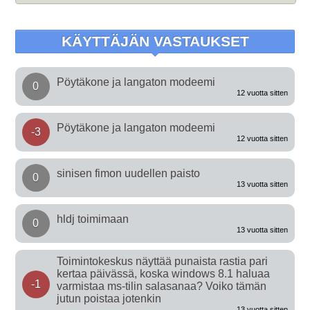
KÄYTTÄJÄN VASTAUKSET
Pöytäkone ja langaton modeemi
0
12 vuotta sitten
Pöytäkone ja langaton modeemi
-3
12 vuotta sitten
sinisen fimon uudellen paisto
0
13 vuotta sitten
hldj toimimaan
0
13 vuotta sitten
Toimintokeskus näyttää punaista rastia pari
kertaa päivässä, koska windows 8.1 haluaa
-1
varmistaa ms-tilin salasanaa? Voiko tämän
jutun poistaa jotenkin
13 vuotta sitten