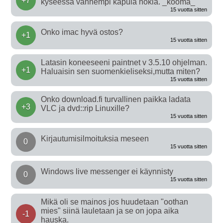
+7
kyseessä vanhempi kapula nokia. _kooma_
15 vuotta sitten
Onko imac hyvä ostos?
+1
15 vuotta sitten
Latasin koneeseeni paintnet v 3.5.10 ohjelman.
+1
Haluaisin sen suomenkieliseksi,mutta miten?
15 vuotta sitten
Onko download.fi turvallinen paikka ladata
+3
VLC ja dvd::rip Linuxille?
15 vuotta sitten
Kirjautumisilmoituksia meseen
0
15 vuotta sitten
Windows live messenger ei käynnisty
0
15 vuotta sitten
Mikä oli se mainos jos huudetaan "oothan
mies" siinä lauletaan ja se on jopa aika
-1
hauska.