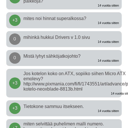
paikkoja?
14 vuotta sitten
mites noi hinnat superalkossa?
+3
14 vuotta sitten
mihinkä hukkui Drivers v 1.0 sivu
0
14 vuotta sitten
Mistä lyhyt sähköjatkojohto?
0
14 vuotta sitten
Jos kotelon koko on ATX, sopiiko siihen Micro ATX
emolevy?
+3
http://www.pixmania.com/fi/fi/1743551/art/advance/p
kotelo-neoxblade-8813b.html
14 vuotta sit
Tietokone sammuu itsekseen.
+3
14 vuotta sitten
miten selvittää puhelimen malli numero.