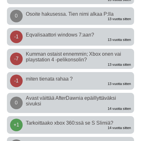
Osoite hakusessa. Tien nimi alkaa P:lla
0
13 vuotta sitten
Eqvalisaattori windows 7:aan?
-1
13 vuotta sitten
Kumman ostaist ennemmin; Xbox onen vai
-7
playstation 4 -pelikonsolin?
13 vuotta sitten
miten tienata rahaa ?
-1
13 vuotta sitten
Avast väittää AfterDawnia epäillyttäväksi
0
sivuksi
14 vuotta sitten
Tarkoittaako xbox 360:ssä se S Slimiä?
+1
14 vuotta sitten