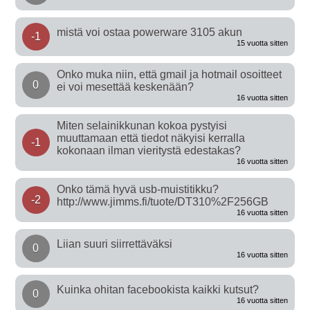
mistä voi ostaa powerware 3105 akun
-1
15 vuotta sitten
Onko muka niin, että gmail ja hotmail osoitteet
0
ei voi mesettää keskenään?
16 vuotta sitten
Miten selainikkunan kokoa pystyisi
muuttamaan että tiedot näkyisi kerralla
-1
kokonaan ilman vieritystä edestakas?
16 vuotta sitten
Onko tämä hyvä usb-muistitikku?
-2
http://www.jimms.fi/tuote/DT310%2F256GB
16 vuotta sitten
Liian suuri siirrettäväksi
0
16 vuotta sitten
Kuinka ohitan facebookista kaikki kutsut?
0
16 vuotta sitten