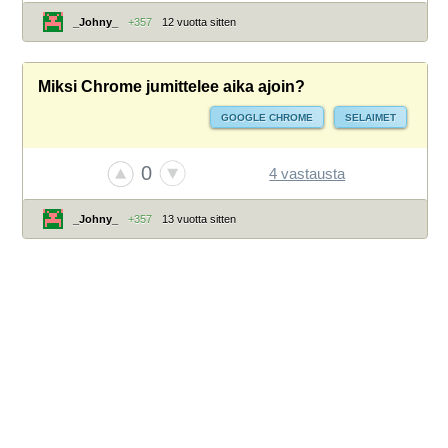
_Johny_
+357
12 vuotta sitten
Miksi Chrome jumittelee aika ajoin?
GOOGLE CHROME
SELAIMET
0
4 vastausta
_Johny_
+357
13 vuotta sitten