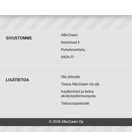
AfterDawn
SIVUSTOMME
download.fi
Puhelinvertailu
HIGH.FI
Ota yhteyttä
LISÄTIETOA
Tietoa AfterDawn Oy:stä
Käyttöehdot ja tietoa
yksityisyydensuojasta
Tietosuojaseloste
© 2026 AfterDawn Oy