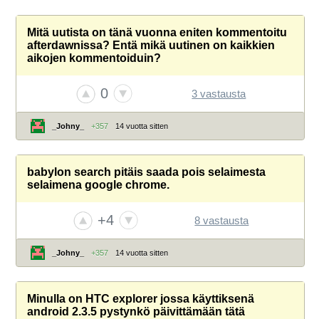
Mitä uutista on tänä vuonna eniten kommentoitu
afterdawnissa? Entä mikä uutinen on kaikkien
aikojen kommentoiduin?
0
3 vastausta
_Johny_
+357
14 vuotta sitten
babylon search pitäis saada pois selaimesta
selaimena google chrome.
+4
8 vastausta
_Johny_
+357
14 vuotta sitten
Minulla on HTC explorer jossa käyttiksenä
android 2.3.5 pystynkö päivittämään tätä