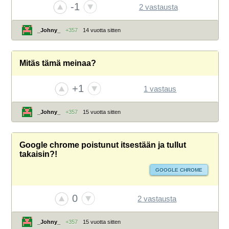
-1
2 vastausta
_Johny_
+357
14 vuotta sitten
Mitäs tämä meinaa?
+1
1 vastaus
_Johny_
+357
15 vuotta sitten
Google chrome poistunut itsestään ja tullut
takaisin?!
GOOGLE CHROME
0
2 vastausta
_Johny_
+357
15 vuotta sitten