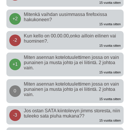
15 vuotta sitten
Mitenkä vaihdan uusimmassa firefoxissa
+2
hakukoneen?
15 vuotta sitten
Kun kello on 00.00.00,onko ailloin eilinen vai
-2
huominen?.
15 vuotta sitten
Miten asennan kotelotuulettimen jossa on vain
punainen ja musta johto ja ei liitintä. 2 johtoa
+1
vain.
15 vuotta sitten
Miten asennan kotelotuulettimen jossa on vain
punainen ja musta johto ja ei liitintä. 2 johtoa
0
vain.
15 vuotta sitten
Jos ostan SATA kiintolevyn jimms storesta, niin
-3
tuleeko sata piuha mukana??
15 vuotta sitten