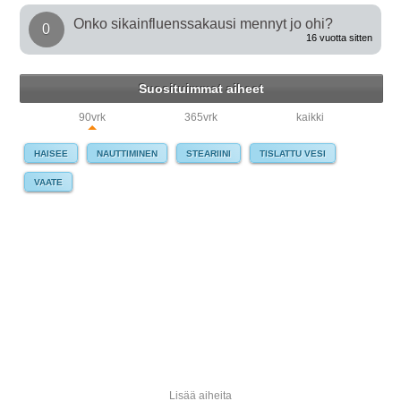
Onko sikainfluenssakausi mennyt jo ohi?
0
16 vuotta sitten
Suosituimmat aiheet
90vrk
365vrk
kaikki
HAISEE
NAUTTIMINEN
STEARIINI
TISLATTU VESI
VAATE
Lisää aiheita