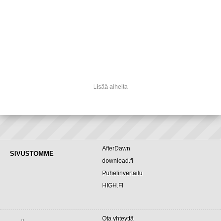
Lisää aiheita
AfterDawn
SIVUSTOMME
download.fi
Puhelinvertailu
HIGH.FI
Ota yhteyttä