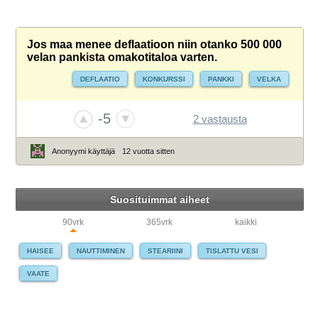
Jos maa menee deflaatioon niin otanko 500 000
velan pankista omakotitaloa varten.
DEFLAATIO
KONKURSSI
PANKKI
VELKA
-5
2 vastausta
Anonyymi käyttäjä
12 vuotta sitten
Suosituimmat aiheet
90vrk
365vrk
kaikki
HAISEE
NAUTTIMINEN
STEARIINI
TISLATTU VESI
VAATE