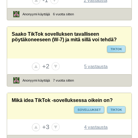
-1
2 vastausta
Anonyymi käyttäjä
6 vuotta sitten
Saako TikTok sovelluksen tavalliseen
pöytäkoneeseen (W-7) ja mitä sillä voi tehdä?
TIKTOK
+2
5 vastausta
Anonyymi käyttäjä
7 vuotta sitten
Mikä idea TikTok -sovelluksessa oikein on?
SOVELLUKSET
TIKTOK
+3
4 vastausta