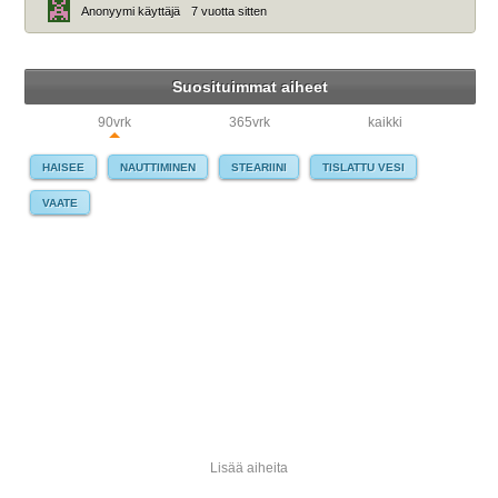
Anonyymi käyttäjä
7 vuotta sitten
Suosituimmat aiheet
90vrk
365vrk
kaikki
HAISEE
NAUTTIMINEN
STEARIINI
TISLATTU VESI
VAATE
Lisää aiheita