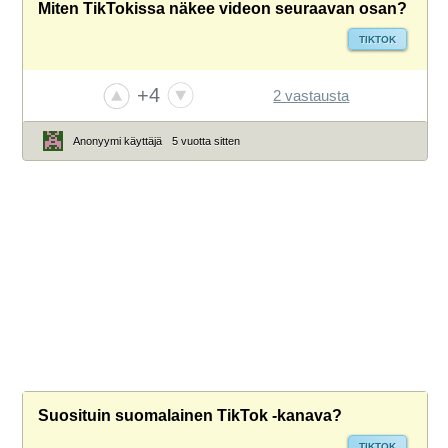
Miten TikTokissa näkee videon seuraavan osan?
TIKTOK
+4
2 vastausta
Anonyymi käyttäjä
5 vuotta sitten
Suosituin suomalainen TikTok -kanava?
TIKTOK