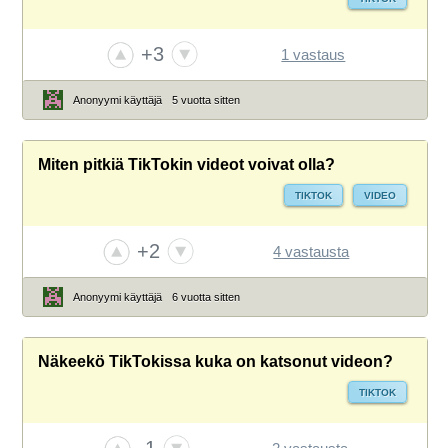
+3
1 vastaus
Anonyymi käyttäjä
5 vuotta sitten
Miten pitkiä TikTokin videot voivat olla?
TIKTOK
VIDEO
+2
4 vastausta
Anonyymi käyttäjä
6 vuotta sitten
Näkeekö TikTokissa kuka on katsonut videon?
TIKTOK