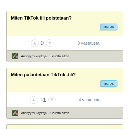
Miten TikTok tili poistetaan?
TIKTOK
0
3 vastausta
Anonyymi käyttäjä
5 vuotta sitten
Miten palautetaan TikTok -tili?
TIKTOK
+1
4 vastausta
Anonyymi käyttäjä
5 vuotta sitten