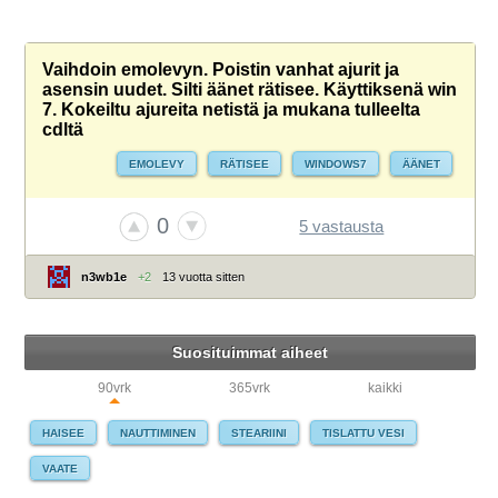
Vaihdoin emolevyn. Poistin vanhat ajurit ja
asensin uudet. Silti äänet rätisee. Käyttiksenä win
7. Kokeiltu ajureita netistä ja mukana tulleelta
cdltä
EMOLEVY
RÄTISEE
WINDOWS7
ÄÄNET
0
5 vastausta
n3wb1e
+2
13 vuotta sitten
Suosituimmat aiheet
90vrk
365vrk
kaikki
HAISEE
NAUTTIMINEN
STEARIINI
TISLATTU VESI
VAATE