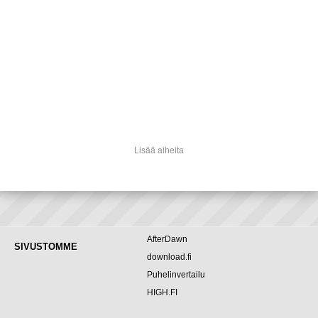
Lisää aiheita
AfterDawn
SIVUSTOMME
download.fi
Puhelinvertailu
HIGH.FI