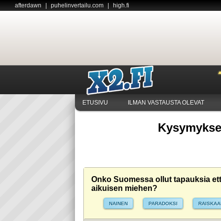
afterdawn
|
puhelinvertailu.com
|
high.fi
ETUSIVU
ILMAN VASTAUSTA OLEVAT
Kysymykset
Onko Suomessa ollut tapauksia ett
aikuisen miehen?
NAINEN
PARADOKSI
RAISKAA