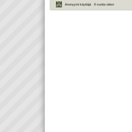
Anonyymi käyttäjä
8 vuotta sitten