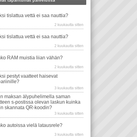
at tapahtumat palvelussa
MINEN QR-KOODILLA
WS XP
WINDOWS-ONGELMAT
NAUTTIMINEN
ksi tislattua vettä ei saa nauttia?
TAVAT TIETOKONEET
PANKKIKORTTI
EMOLEVYT
2 kuukautta sitten
VIDEO PLAYER
PROSESSORIT
WINDOWS VISTA
ksi tislattua vettä ei saa nauttia?
EVYT
NÄYTÖT
WINDOWS 10
2 kuukautta sitten
MA
TIETOKONEEN OSTO
WLAN
ko RAM muistia liian vähän?
AJURIT
VIRUSTORJUNTA
2 kuukautta sitten
SONGELMAT
AFTERDAWN
YOUTUBE
ksi pestyt vaatteet haisevat
VIDEON TOISTO
SAMSUNG
ariinille?
I
INTERNET EXPLORER
3 kuukautta sitten
n maksan älypuhelimella saman
itteen s-postissa olevan laskun kuinka
in skannata QR-koodin?
3 kuukautta sitten
ko autoissa vielä latausrele?
3 kuukautta sitten