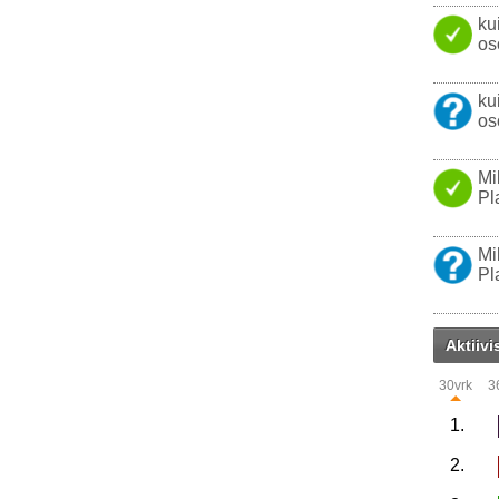
ku
os
ku
os
Mi
Pl
Mi
Pl
Aktiivi
30vrk
3
1.
2.