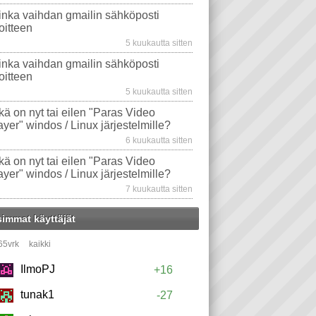
inka vaihdan gmailin sähköposti
oitteen
5 kuukautta sitten
inka vaihdan gmailin sähköposti
oitteen
5 kuukautta sitten
kä on nyt tai eilen "Paras Video
ayer" windos / Linux järjestelmille?
6 kuukautta sitten
kä on nyt tai eilen "Paras Video
ayer" windos / Linux järjestelmille?
7 kuukautta sitten
simmat käyttäjät
65vrk
kaikki
IlmoPJ
+16
tunak1
-27