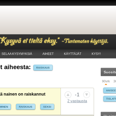
SELAA KYSYMYKSIÄ
AIHEET
KÄYTTÄJÄT
KYSY!
 aiheesta:
RAISKAUS
Suosit
90vrk
3
HAISE
-1
ä nainen on raiskannut
TISLAT
2 vastausta
MINEN
RAISKAUS
SEKSI
PUHELI
WINDO
VAATE
TIETO