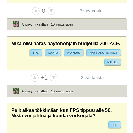
0
3 vastausta
Anonyymi käyttäjä
10 vuotta sitten
Mikä olisi paras näytönohjain budjetilla 200-230€
FPS
LAATU
NOPEUS
NÄYTÖNOHJAIMET
PARAS
+1
3 vastausta
Anonyymi käyttäjä
10 vuotta sitten
Pelit alkaa tökkimään kun FPS tippuu alle 50.
Mistä voi johtua ja kuinka voi korjata?
FPS