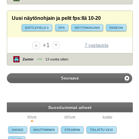
Uusi näytönohjain ja pelit fps:llä 10-20
BATTLEFIELD 3
FPS
NÄYTÖNOHJAIN
RADEON
+1
7 vastausta
Zunter
+96
13 vuotta sitten
Seuraava
Suosituimmat aiheet
90vrk
365vrk
kaikki
HAISEE
NAUTTIMINEN
STEARIINI
TISLATTU VESI