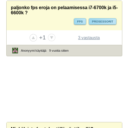
paljonko fps eroja on pelaamisessa i7-6700k ja i5-
6600k ?
FPS
PROSESSORIT
+1
3 vastausta
Anonyymi käyttäjä
9 vuotta sitten