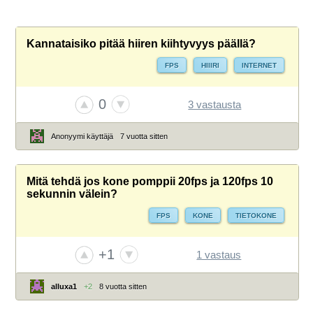
Kannataisiko pitää hiiren kiihtyvyys päällä?
FPS
HIIIRI
INTERNET
0
3 vastausta
Anonyymi käyttäjä
7 vuotta sitten
Mitä tehdä jos kone pomppii 20fps ja 120fps 10
sekunnin välein?
FPS
KONE
TIETOKONE
+1
1 vastaus
alluxa1
+2
8 vuotta sitten