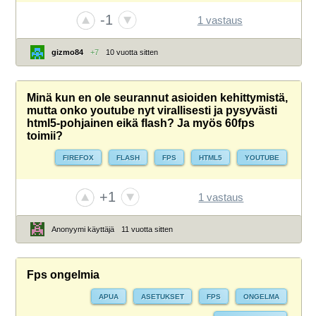
-1
1 vastaus
gizmo84
+7
10 vuotta sitten
Minä kun en ole seurannut asioiden kehittymistä,
mutta onko youtube nyt virallisesti ja pysyvästi
html5-pohjainen eikä flash? Ja myös 60fps
toimii?
FIREFOX
FLASH
FPS
HTML5
YOUTUBE
+1
1 vastaus
Anonyymi käyttäjä
11 vuotta sitten
Fps ongelmia
APUA
ASETUKSET
FPS
ONGELMA