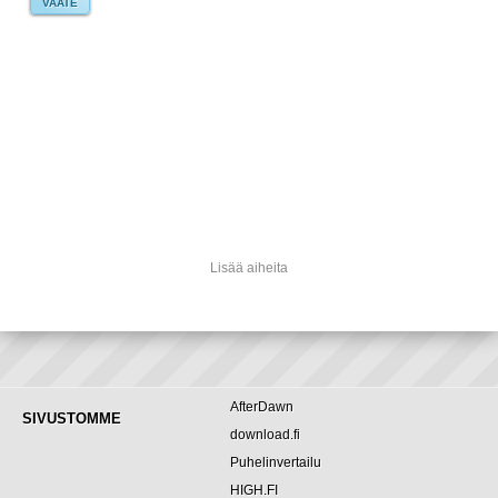
VAATE
Lisää aiheita
AfterDawn
SIVUSTOMME
download.fi
Puhelinvertailu
HIGH.FI