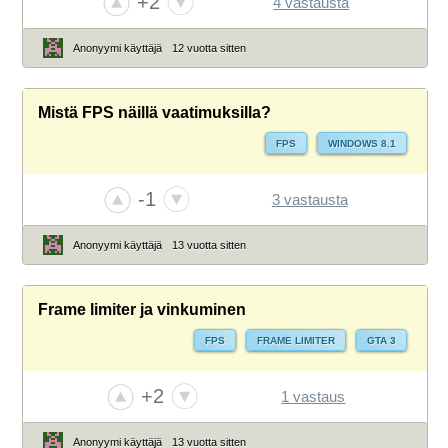
+2
4 vastausta
Anonyymi käyttäjä
12 vuotta sitten
Mistä FPS näillä vaatimuksilla?
FPS
WINDOWS 8.1
-1
3 vastausta
Anonyymi käyttäjä
13 vuotta sitten
Frame limiter ja vinkuminen
FPS
FRAME LIMITER
GTA 3
+2
1 vastaus
Anonyymi käyttäjä
13 vuotta sitten