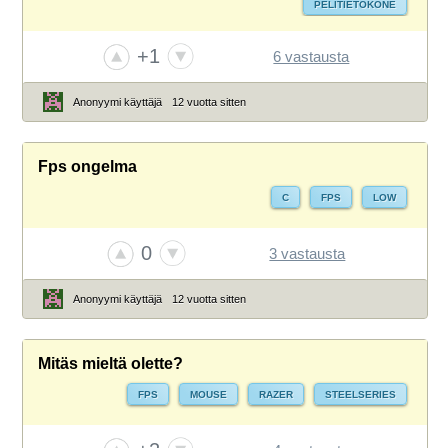
PELITIETOKONE
+1
6 vastausta
Anonyymi käyttäjä
12 vuotta sitten
Fps ongelma
C
FPS
LOW
0
3 vastausta
Anonyymi käyttäjä
12 vuotta sitten
Mitäs mieltä olette?
FPS
MOUSE
RAZER
STEELSERIES