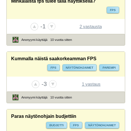
Minkälaista fps tulee tällä näyttiksellä?
FPS
-1
2 vastausta
Anonyymi käyttäjä
10 vuotta sitten
Kummalla näistä saakorkeamman FPS
FPS
NÄYTÖNOHJAIMET
PAREMPI
-3
1 vastaus
Anonyymi käyttäjä
10 vuotta sitten
Paras näytönohjain budjettiin
BUDJETTI
FPS
NÄYTÖNOHJAIMET