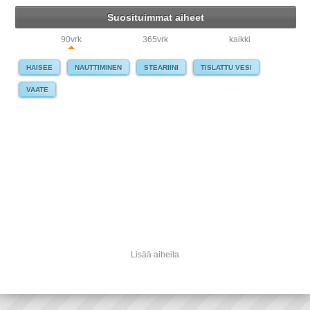
Suosituimmat aiheet
90vrk
365vrk
kaikki
HAISEE
NAUTTIMINEN
STEARIINI
TISLATTU VESI
VAATE
Lisää aiheita