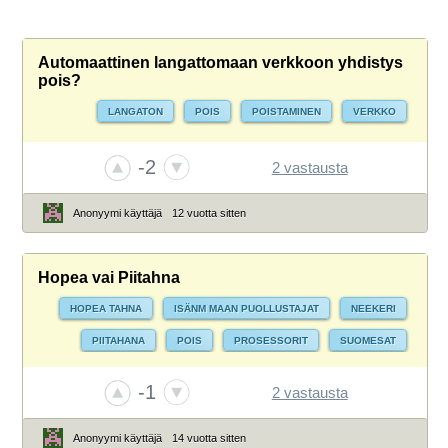
Automaattinen langattomaan verkkoon yhdistys
pois?
LANGATON
POIS
POISTAMINEN
VERKKO
-2
2 vastausta
Anonyymi käyttäjä
12 vuotta sitten
Hopea vai Piitahna
HOPEA TAHNA
ISÄNM MAAN PUOLLUSTAJAT
NEEKERI
PIITAHANA
POIS
PROSESSORIT
SUOMESAT
-1
2 vastausta
Anonyymi käyttäjä
14 vuotta sitten