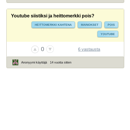
Youtube siistiksi ja heittomerkki pois?
HEITTOMERKKI KAHTENA
MAINOKSET
POIS
YOUTUBE
0
6 vastausta
Anonyymi käyttäjä
14 vuotta sitten