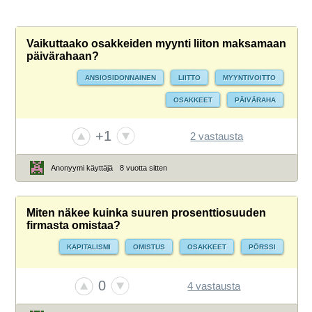
Vaikuttaako osakkeiden myynti liiton maksamaan
päivärahaan?
ANSIOSIDONNAINEN
LIITTO
MYYNTIVOITTO
OSAKKEET
PÄIVÄRAHA
+1
2 vastausta
Anonyymi käyttäjä
8 vuotta sitten
Miten näkee kuinka suuren prosenttiosuuden
firmasta omistaa?
KAPITALISMI
OMISTUS
OSAKKEET
PÖRSSI
0
4 vastausta