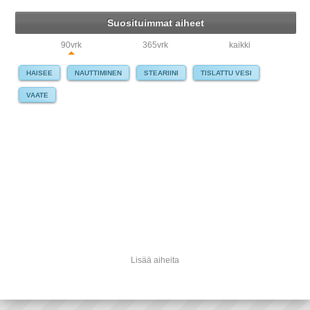
Suosituimmat aiheet
90vrk
365vrk
kaikki
HAISEE
NAUTTIMINEN
STEARIINI
TISLATTU VESI
VAATE
Lisää aiheita