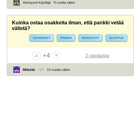
Anonyymi käyttäjä
9 vuotta sitten
Kuinka ostaa osakkeita ilman, että pankki vetää
välistä?
OSAKKEET
PANKKI
RAHASTOT
SIJOITUS
+4
2 vastausta
MiikaVe
+24
14 vuotta sitten