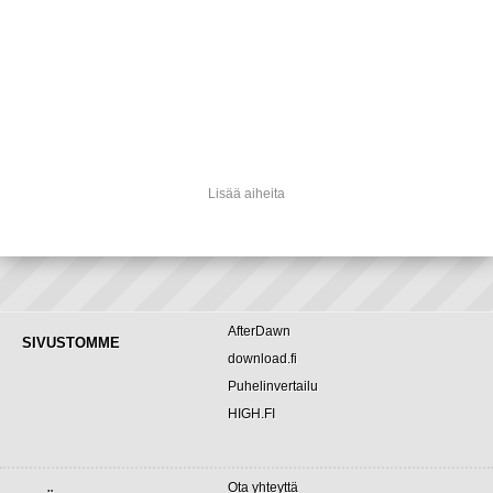
Lisää aiheita
AfterDawn
SIVUSTOMME
download.fi
Puhelinvertailu
HIGH.FI
Ota yhteyttä