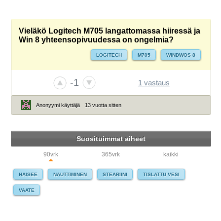
Vieläkö Logitech M705 langattomassa hiiressä ja
Win 8 yhteensopivuudessa on ongelmia?
LOGITECH
M705
WINDWOS 8
-1
1 vastaus
Anonyymi käyttäjä
13 vuotta sitten
Suosituimmat aiheet
90vrk
365vrk
kaikki
HAISEE
NAUTTIMINEN
STEARIINI
TISLATTU VESI
VAATE