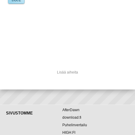
VAATE
Lisää aiheita
AfterDawn
SIVUSTOMME
download.fi
Puhelinvertailu
HIGH.FI