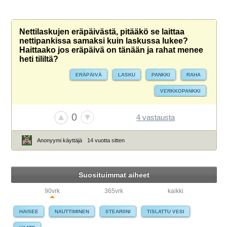
Nettilaskujen eräpäivästä, pitääkö se laittaa
nettipankissa samaksi kuin laskussa lukee?
Haittaako jos eräpäivä on tänään ja rahat menee
heti tililtä?
ERÄPÄIVÄ
LASKU
PANKKI
RAHA
VERKKOPANKKI
0
4 vastausta
Anonyymi käyttäjä
14 vuotta sitten
Suosituimmat aiheet
90vrk
365vrk
kaikki
HAISEE
NAUTTIMINEN
STEARIINI
TISLATTU VESI