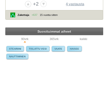
+2
4 vastausta
Zakettaja
+637
15 vuotta sitten
Suosituimmat aiheet
90vrk
365vrk
kaikki
STEARIINI
TISLATTU VESI
VAATE
HAISEE
NAUTTIMINEN