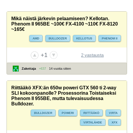
Mikä näistä järkevin pelaamiseen? Kellotan.
Phenom II 965BE ~100€ FX-4100 ~110€ FX-8120
~165€
AMD
BULLDOZER
KELLOTUS
PHENOM II
+1
2 vastausta
Zakettaja
+637
14 vuotta sitten
Riittääkö XFX:än 650w poweri GTX 560 ti 2-way
SLI kokoonpanolle? Prosessorina Toistaiseksi
Phenom II 955BE, mutta tulevaisuudessa
Bulldozer.
BULLDOZER
POWERI
RIITTÄÄKÖ
VIRTA
VIRTALÄHDE
XFX