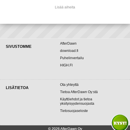
Lisää aiheita
AfterDawn
SIVUSTOMME
download.fi
Puhelinvertailu
HIGH.FI
Ota yhteyttä
LISÄTIETOA
Tietoa AfterDawn Oy:stä
Käyttöehdot ja tietoa
yksityisyydensuojasta
Tietosuojaseloste
© 2026 AfterDawn Oy