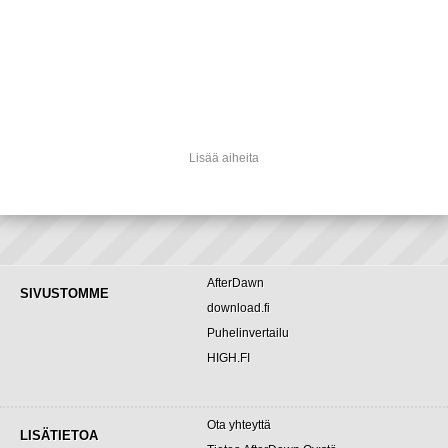
Lisää aiheita
AfterDawn
SIVUSTOMME
download.fi
Puhelinvertailu
HIGH.FI
Ota yhteyttä
LISÄTIETOA