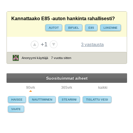
Kannattaako E85 -auton hankinta rahallisesti?
AUTOT
BIFUEL
E85
LIIKENNE
+1
3 vastausta
Anonyymi käyttäjä
7 vuotta sitten
Suosituimmat aiheet
90vrk
365vrk
kaikki
HAISEE
NAUTTIMINEN
STEARIINI
TISLATTU VESI
VAATE