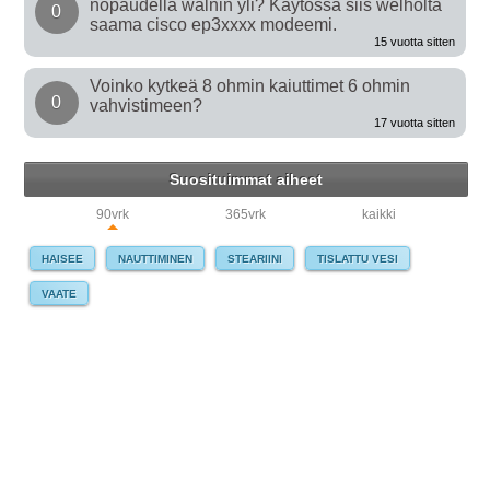
nopaudella walnin yli? Käytössä siis welholta
0
saama cisco ep3xxxx modeemi.
15 vuotta sitten
Voinko kytkeä 8 ohmin kaiuttimet 6 ohmin
0
vahvistimeen?
17 vuotta sitten
Suosituimmat aiheet
90vrk
365vrk
kaikki
HAISEE
NAUTTIMINEN
STEARIINI
TISLATTU VESI
VAATE