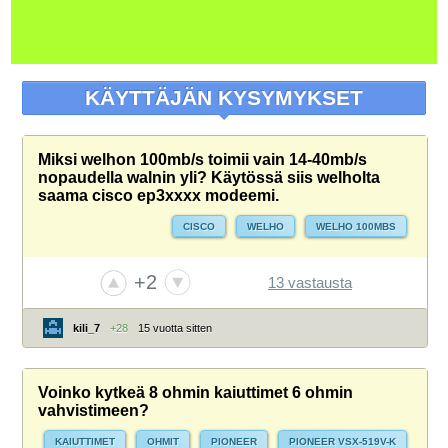
KÄYTTÄJÄN KYSYMYKSET
Miksi welhon 100mb/s toimii vain 14-40mb/s
nopaudella walnin yli? Käytössä siis welholta
saama cisco ep3xxxx modeemi.
CISCO
WELHO
WELHO 100MBS
+2
13 vastausta
kili_7
+28
15 vuotta sitten
Voinko kytkeä 8 ohmin kaiuttimet 6 ohmin
vahvistimeen?
KAIUTTIMET
OHMIT
PIONEER
PIONEER VSX-519V-K