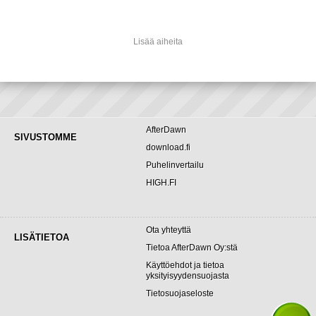
Lisää aiheita
AfterDawn
SIVUSTOMME
download.fi
Puhelinvertailu
HIGH.FI
Ota yhteyttä
LISÄTIETOA
Tietoa AfterDawn Oy:stä
Käyttöehdot ja tietoa
yksityisyydensuojasta
Tietosuojaseloste