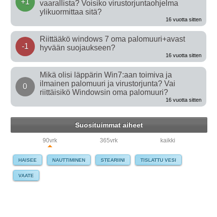
+1
vaarallista? Voisiko virustorjuntaohjelma
ylikuormittaa sitä?
16 vuotta sitten
Riittääkö windows 7 oma palomuuri+avast
-1
hyvään suojaukseen?
16 vuotta sitten
Mikä olisi läppärin Win7:aan toimiva ja
ilmainen palomuuri ja virustorjunta? Vai
0
riittäisikö Windowsin oma palomuuri?
16 vuotta sitten
Suosituimmat aiheet
90vrk
365vrk
kaikki
HAISEE
NAUTTIMINEN
STEARIINI
TISLATTU VESI
VAATE