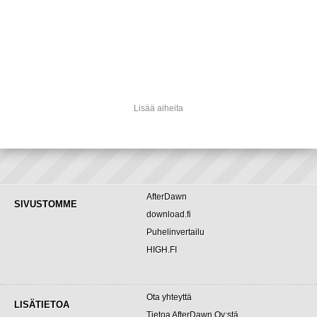
Lisää aiheita
AfterDawn
SIVUSTOMME
download.fi
Puhelinvertailu
HIGH.FI
Ota yhteyttä
LISÄTIETOA
Tietoa AfterDawn Oy:stä