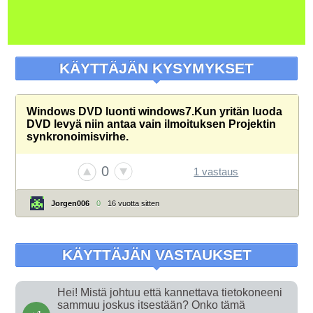
KÄYTTÄJÄN KYSYMYKSET
Windows DVD luonti windows7.Kun yritän luoda
DVD levyä niin antaa vain ilmoituksen Projektin
synkronoimisvirhe.
0
1 vastaus
Jorgen006
0
16 vuotta sitten
KÄYTTÄJÄN VASTAUKSET
Hei! Mistä johtuu että kannettava tietokoneeni
sammuu joskus itsestään? Onko tämä