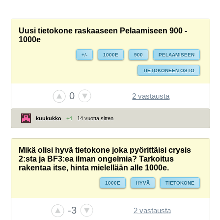
Uusi tietokone raskaaseen Pelaamiseen 900 -
1000e
+/-
1000E
900
PELAAMISEEN
TIETOKONEEN OSTO
0
2 vastausta
kuukukko
+4
14 vuotta sitten
Mikä olisi hyvä tietokone joka pyörittäisi crysis
2:sta ja BF3:ea ilman ongelmia? Tarkoitus
rakentaa itse, hinta mielellään alle 1000e.
1000E
HYVÄ
TIETOKONE
-3
2 vastausta