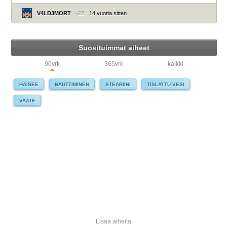
V4LD3MORT
-22
14 vuotta sitten
Suosituimmat aiheet
90vrk
365vrk
kaikki
HAISEE
NAUTTIMINEN
STEARIINI
TISLATTU VESI
VAATE
Lisää aiheita