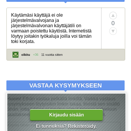
Käytämäsi käyttäjä ei ole
järjestelmävalvojana ja
0
järjestelmävalvonan käyttäjätili on
varmaan poistettu käytöstä. Internetistä
löytyy joitakin työkaluja joilla voi tämän
toki korjata.
olkitu
+36
11 vuotta sitten
VASTAA KYSYMYKSEEN
Huom!
Ethän vastaa pelkällä linkillä. Vaikka vastaus
kysymykseen löytyisikin linkin takaa, tiivistä sen sisältö
tähän, jotta lukijan ei tarvitse siirtyä toiseen palveluun
saadakseen tarkan vastauksen kysymykseensä.
Kirjaudu sisään
Ei tunnuksia?
Rekisteröidy
.