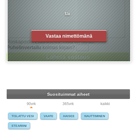
tai
Vastaa nimettömänä
Roskapostin estämiseksi, mikä on sanan
Puhelinvertailu
kolmas kirjain?
Suosituimmat aiheet
90vrk
365vrk
kaikki
TISLATTU VESI
VAATE
HAISEE
NAUTTIMINEN
STEARIINI