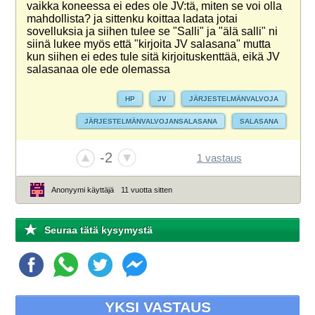
vaikka koneessa ei edes ole JV:tä, miten se voi olla
mahdollista? ja sittenku koittaa ladata jotai
sovelluksia ja siihen tulee se "Salli" ja "älä salli" ni
siinä lukee myös että "kirjoita JV salasana" mutta
kun siihen ei edes tule sitä kirjoituskenttää, eikä JV
salasanaa ole ede olemassa
HP
JV
JÄRJESTELMÄNVALVOJA
JÄRJESTELMÄNVALVOJANSALASANA
SALASANA
TIETOKONE
-2
1 vastaus
Anonyymi käyttäjä
11 vuotta sitten
Seuraa tätä kysymystä
YKSI VASTAUS