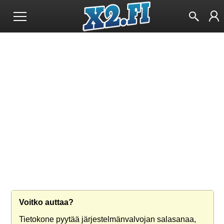
Voitko auttaa?
Tietokone pyytää järjestelmänvalvojan salasanaa,