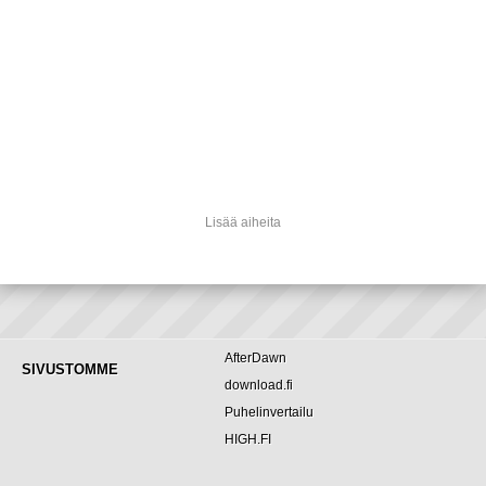
Lisää aiheita
AfterDawn
SIVUSTOMME
download.fi
Puhelinvertailu
HIGH.FI