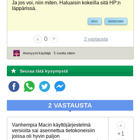
Ja jos voi, niin miten. Haluaisin kokeilla sitä HP:n
läppärissä.
MAC
WINDOWS
0
2 vastausta
Anonyymi käyttäjä
5 vuotta sitten
Seuraa tätä kysymystä
2 VASTAUSTA
Vanhempia Macin käyttöjärjestelmä
versioita sai asennettua tietokoneisiin
+1
joissa oli hyvin paljon