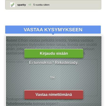
sparity
+8
5 vuotta sitten
VASTAA KYSYMYKSEEN
Huom!
Ethän vastaa pelkällä linkillä. Vaikka vastaus
kysymykseen löytyisikin linkin takaa, tiivistä sen sisältö
tähän, jotta lukijan ei tarvitse siirtyä toiseen palveluun
saadakseen tarkan vastauksen kysymykseensä.
Kirjaudu sisään
Ei tunnuksia?
Rekisteröidy
.
tai
Vastaa nimettömänä
Roskapostin estämiseksi, mikä on sanan
Puhelinvertailu
kolmas kirjain?