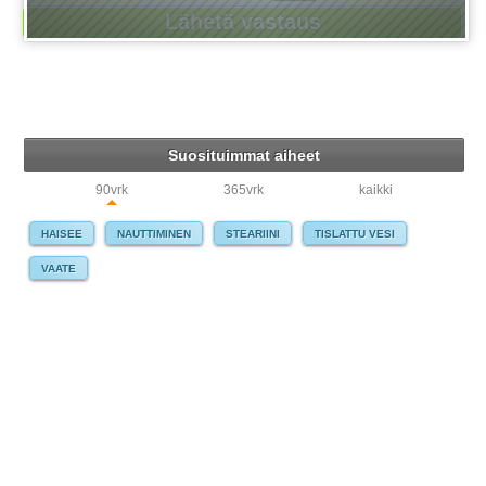
Suosituimmat aiheet
90vrk
365vrk
kaikki
HAISEE
NAUTTIMINEN
STEARIINI
TISLATTU VESI
VAATE