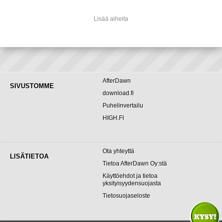
Lisää aiheita
AfterDawn
SIVUSTOMME
download.fi
Puhelinvertailu
HIGH.FI
Ota yhteyttä
LISÄTIETOA
Tietoa AfterDawn Oy:stä
Käyttöehdot ja tietoa
yksityisyydensuojasta
Tietosuojaseloste