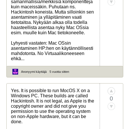
samanmallisia/merkkisiä komponentteja
kuin maceissäkin. Puhutaan ns.
Hackintosh koneista. Mutta silloinkin sen
asentaminen ja ylläpitäminen vaati
tietotaitoa. Nykyään alkaa olla todella
haasteellista asentaa nyky Mac OSsia
esim. muulle kuin Mac tietokoneelle.
Lyhyesti vastaten: Mac OSsin
asentaminen HP:hen on käytännöllisesti
mahdotonta. No Virtuaalikoneeseen
ehkä...
Anonyymi käyttäjä
5 vuotta sitten
Yes. It is possible to run MocOS X on a
Windows PC. These builds are called
0
Hackintosh. It is not legal, as Apple is the
copyright owner and did not give you
permission to use the operating system
on non-Apple hardware, but it can be
done.