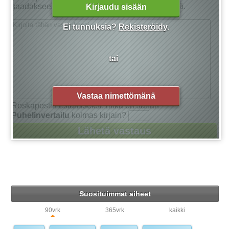
saadakseen tarkan vastauksen kysymykseensä.
Kirjaudu sisään
Ei tunnuksia?
Rekisteröidy
.
tai
Vastaa nimettömänä
Roskapostin estämiseksi, mikä on sanan
Puhelinvertailu
kolmas kirjain?
Suosituimmat aiheet
90vrk
365vrk
kaikki