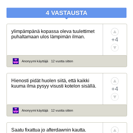
4 VASTAUSTA
ylimpämpänä kopassa oleva tuulettimet
puhaltamaan ulos lämpimän ilman.
+4
Anonyymi käyttäjä
12 vuotta sitten
Hienosti pidät huolen siitä, että kaikki
kuuma ilma pysyy visusti kotelon sisällä.
+4
Anonyymi käyttäjä
12 vuotta sitten
Saatu fixattua jo afterdawnin kautta.