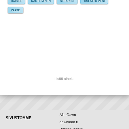
HAISEE
NAUTTIMINEN
STEARIINI
TISLATTU VESI
VAATE
Lisää aiheita
AfterDawn
SIVUSTOMME
download.fi