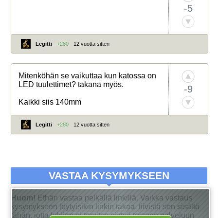
-5
Legitti
+280
12 vuotta sitten
Mitenköhän se vaikuttaa kun katossa on
LED tuulettimet? takana myös.
-9
Kaikki siis 140mm
Legitti
+280
12 vuotta sitten
VASTAA KYSYMYKSEEN
Huom!
Ethän vastaa pelkällä linkillä. Vaikka vastaus
kysymykseen löytyisikin linkin takaa, tiivistä sen sisältö
tähän, jotta lukijan ei tarvitse siirtyä toiseen palveluun