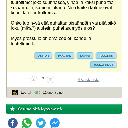
tuulettimet joka suunnassa, ylhäällä kaksi puhaltaa
sisäänpäin, samoin takana. Nuo kaikki kolme ovat
kiinni fan controllerissä.
Onko tuo hyvä että puhaltaa sisäänpäin vai pitäisikö
joku (mikä?) tuuletin puhaltaa myös ulos?
Myös prossulla on oma cooleri kahdella
tuulettimella.
DESIGN
FRACTAL
KOPPA
TUULETIN
TUULETTIMET
-7
4 vastausta
Legitti
+280
12 vuotta sitten
Seuraa tätä kysymystä