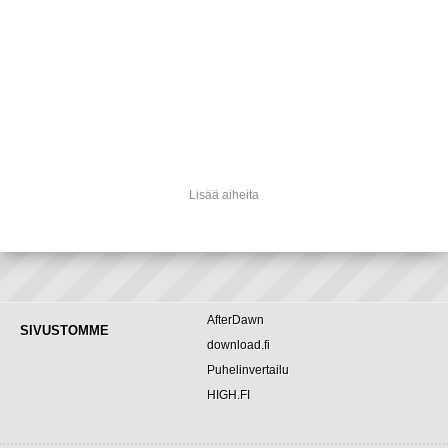
Lisää aiheita
AfterDawn
SIVUSTOMME
download.fi
Puhelinvertailu
HIGH.FI