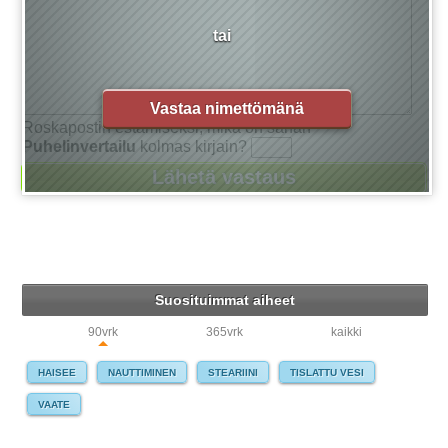
tai
Vastaa nimettömänä
Roskapostin estämiseksi, mikä on sanan
Puhelinvertailu
kolmas kirjain?
Suosituimmat aiheet
90vrk
365vrk
kaikki
HAISEE
NAUTTIMINEN
STEARIINI
TISLATTU VESI
VAATE