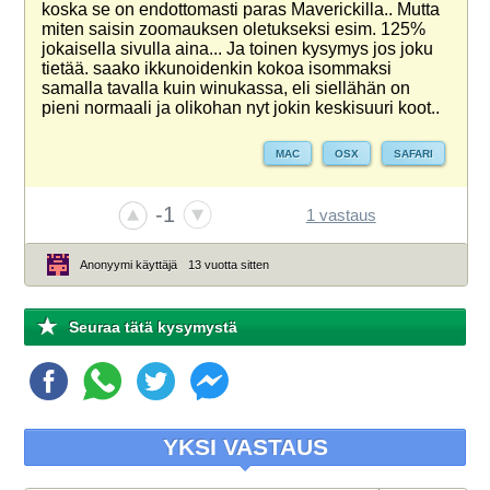
koska se on endottomasti paras Maverickilla.. Mutta
miten saisin zoomauksen oletukseksi esim. 125%
jokaisella sivulla aina... Ja toinen kysymys jos joku
tietää. saako ikkunoidenkin kokoa isommaksi
samalla tavalla kuin winukassa, eli siellähän on
pieni normaali ja olikohan nyt jokin keskisuuri koot..
MAC
OSX
SAFARI
-1
1 vastaus
Anonyymi käyttäjä
13 vuotta sitten
Seuraa tätä kysymystä
YKSI VASTAUS